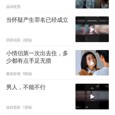
战域笔墨
当怀疑产生罪名已经成立
睛睛说剧
2跟贴
小情侣第一次出去住，多
少都有点手足无措
豫新影视
9跟贴
男人，不能不行
奻奻剪影
1跟贴