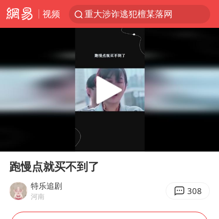
视频
重大涉诈逃犯檀某落网
外交部：藏南地区是中国领土
百花奖完整获奖名单公布
哥伦比亚强震已致超20人死亡
独闯南太行失联女子遗体已找到
哥伦比亚发生7.5级地震
台湾不是国家不存在“国格”
00:00
00:15
伊朗最高领袖将任命数名高级指挥官
Play
Ent
full
广岛长崎的昨天未必不会是日本的明天
跑慢点就买不到了
高铁双人座被免票儿童挤成3人座
特乐追剧
308
河南
男子攒206小时加班调休被拒获赔1.6万