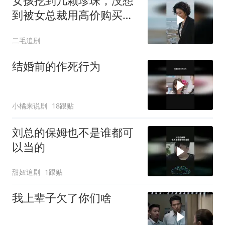
女孩挖到几颗珍珠，没想
到被女总裁用高价购买，
运气太好了！
二毛追剧
结婚前的作死行为
小橘来说剧
18跟贴
刘总的保姆也不是谁都可
以当的
甜妞追剧
1跟贴
我上辈子欠了你们啥