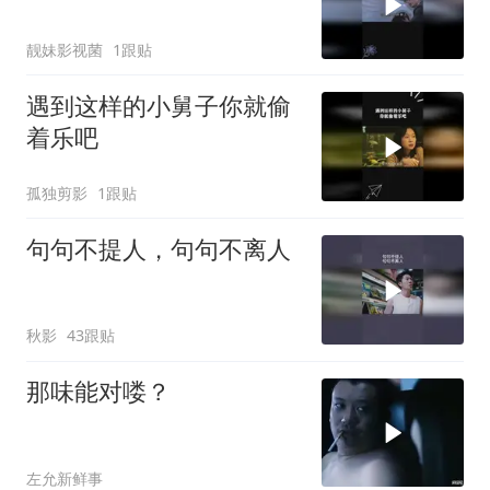
靓妹影视菌
1跟贴
遇到这样的小舅子你就偷
着乐吧
孤独剪影
1跟贴
句句不提人，句句不离人
秋影
43跟贴
那味能对喽？
左允新鲜事