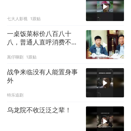
七大人影视
1跟贴
一桌饭菜标价八百八十
八，普通人直呼消费不
起，背后真相令人深思
嵩仔聊剧
1跟贴
战争来临没有人能置身事
外
特乐追剧
乌龙院不收泛泛之辈！