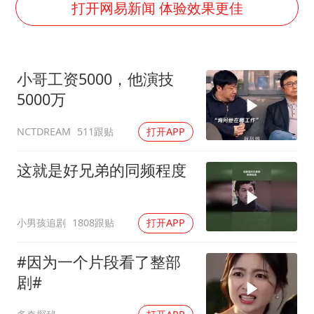
中方：奉劝美方解除对古巴制裁封锁
打开网易新闻 体验效果更佳
警惕！我国境内发现多起“Sorry”勒索病毒攻击事件
公安部通报：抓获犯罪嫌疑人8200余名
小哥工资5000，他演技
上海将苏州河水强排至黄浦江
5000万
我国民营企业创新动能持续增强
511跟贴
打开APP
NCTDREAM
真理之光，何以能照亮复兴之路？
这就是好兄弟的同频程度
小男孩追剧
1808跟贴
打开APP
#因为一个片段看了整部
剧#