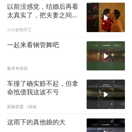
以前没感觉，结婚后再看
太真实了，把夫妻之间那
点秘密都拍出来了
小小折纸手工
一起来看钢管舞吧
蒙奇奇剪辑
车撞了确实赔不起，但拿
命抵债我这波不亏
剧集联盟
1跟贴
这雨下的真他娘的大