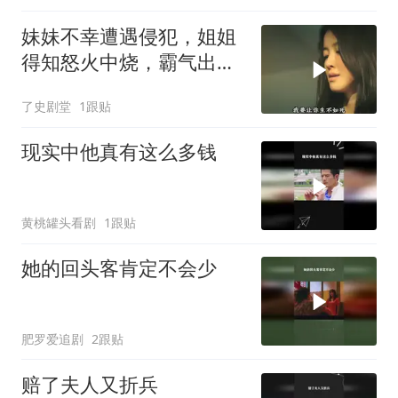
妹妹不幸遭遇侵犯，姐姐
得知怒火中烧，霸气出手
展开复仇
了史剧堂
1跟贴
现实中他真有这么多钱
黄桃罐头看剧
1跟贴
她的回头客肯定不会少
肥罗爱追剧
2跟贴
赔了夫人又折兵