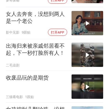
多奇探秘
打开APP
女人去奔丧，没想到两人
是一个老公
影中见影
9跟贴
打开APP
出海归来被亲戚邻居看不
起，下一秒打脸所有人！
二毛追剧
收废品玩的是期货
三猫看电影
1跟贴