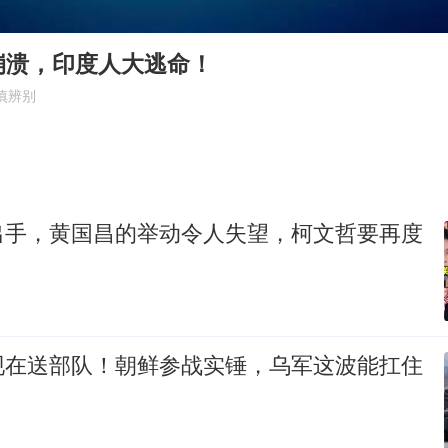
36岁男演员成景区NPC后人气爆棚
全民健身事业高质量发展
崩溃，印度人大逃命！
台当局重金为“台独”织“皇帝新衣”
慎辨别
几元成本的AI广告导致千万市值蒸发
老挝国会主席赛宋蓬逝世
夏日经济乘“热”而上 消费市场向“新”而行
出手，黄国昌的举动令人失望，柯文哲要再度
乐享全民健身 共筑健康中国
现在送部队！朝鲜参战实锤，乌军这波能扛住