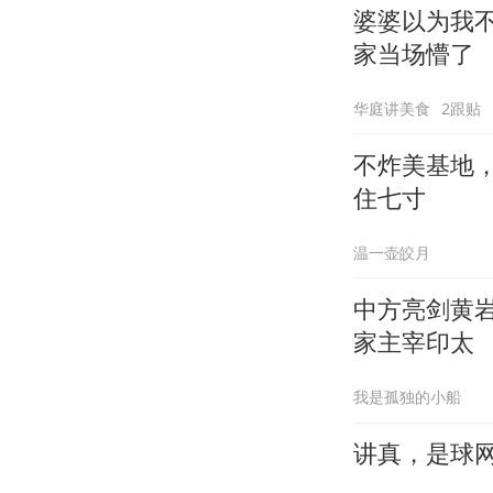
婆婆以为我
家当场懵了
华庭讲美食
2跟贴
不炸美基地
住七寸
温一壶皎月
中方亮剑黄
家主宰印太
我是孤独的小船
讲真，是球