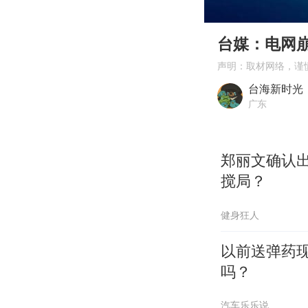
00:00
Play
台媒：电网
声明：取材网络，谨
台海新时光
广东
郑丽文确认
搅局？
健身狂人
以前送弹药
吗？
汽车乐乐说