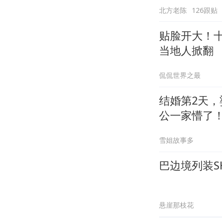
北方老陈
126跟贴
贴脸开大！
当地人掀翻
侃侃世界之最
结婚第2天
公一家懵了
雪姐故事多
巴边境列装S
悬崖那枝花