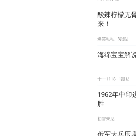
酸辣柠檬无
来！
爆笑毛毛
3跟贴
海绵宝宝解说
十一1118
1跟贴
1962年中
胜
初雪未见
俄军大兵压境