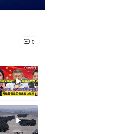
09:42
Enter
fullscreen
0