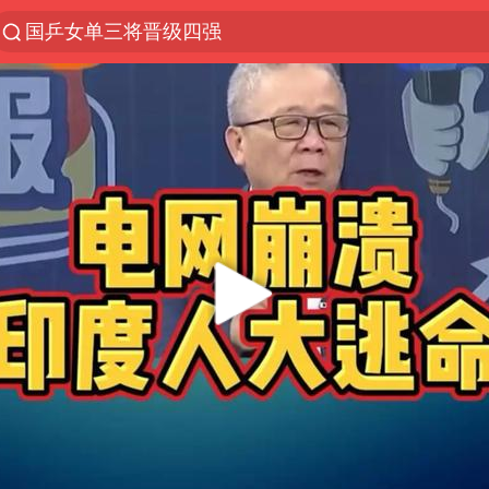
国乒女单三将晋级四强
光影经济撬动暑期消费新蓝海
马克·艾伦退出斯诺克中国公开赛
微信又有新功能，你可以“撤回”你的撤回了！
新疆优化调整景区内自驾服务费
上四休三，但降薪1000元，你接受吗？
情侣平潭拍日出坠崖1死1伤
央视新主播李秋莹孙亚鹏亮相
酒店回应车内过夜被收150元
黄金牛市回来了吗
杭州全市有序停课
商场现钱学森巨幅海报 负责人回应