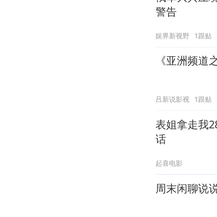
警告
娱界新视野
1跟贴
《亚洲频道
吕新说影视
1跟贴
表姐拿走我2
话
起喜电影
周末闲聊说