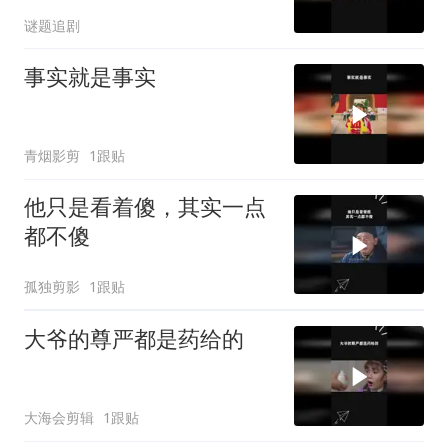
谜题追剧
事实就是事实
青烟影剪
1跟贴
他只是看着傻，其实一点
都不傻
孤独剪影
1跟贴
大爷的尊严都是药给的
大海会剪辑
1跟贴