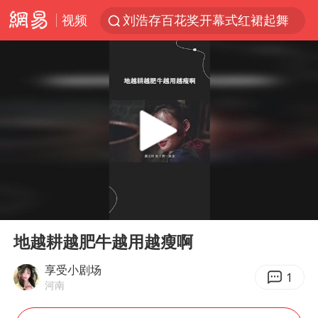
视频
刘浩存百花奖开幕式红裙起舞
台风白海豚闭眼浙江上海处于危险半圆
张本智和：零封向鹏不意外
云南一地村民过火把节意外灼伤16人
泰国初中生饮弹自尽前开了26枪
用AI造出新病毒意味着什么
今年第二强台风将带来多大影响
00:00
00:18
浙江最强风雨时段已锁定
Play
Ent
full
美股创4月份以来最大单周涨幅
地越耕越肥牛越用越瘦啊
台风白海豚登陆点缩圈
享受小剧场
1
河南
上半年国内居民出游人次34.63亿