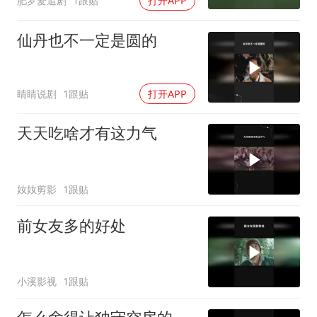
肥罗爱追剧
1跟贴
打开APP
仙丹也不一定是圆的
睛睛说剧
1跟贴
打开APP
天天吃啥才有这力气
奻奻剪影
1跟贴
前女友多的好处
小溪影视
1跟贴