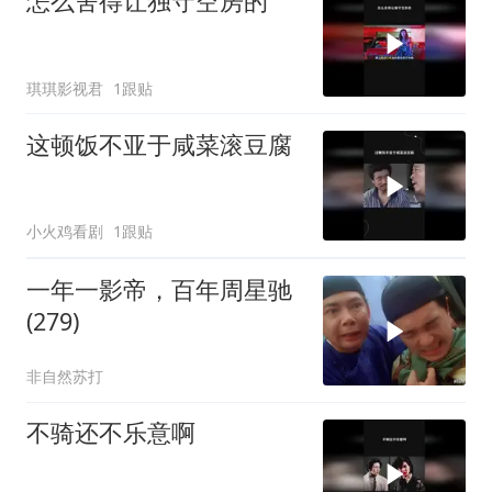
怎么舍得让独守空房的
琪琪影视君
1跟贴
这顿饭不亚于咸菜滚豆腐
小火鸡看剧
1跟贴
一年一影帝，百年周星驰
(279)
非自然苏打
不骑还不乐意啊