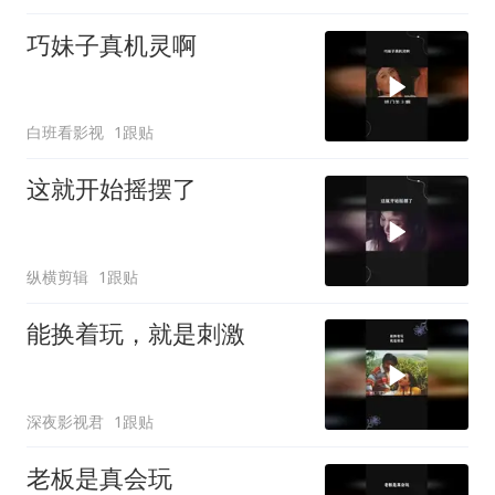
巧妹子真机灵啊
白班看影视
1跟贴
这就开始摇摆了
纵横剪辑
1跟贴
能换着玩，就是刺激
深夜影视君
1跟贴
老板是真会玩