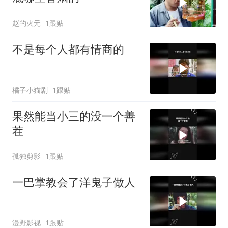
赵的火元
1跟贴
不是每个人都有情商的
橘子小猫剧
1跟贴
果然能当小三的没一个善
茬
孤独剪影
1跟贴
一巴掌教会了洋鬼子做人
漫野影视
1跟贴