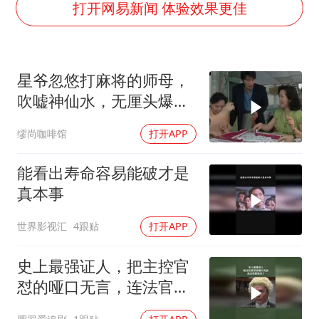
女子被狗舔脚确诊三级暴露 医生回应
打开网易新闻 体验效果更佳
泰国校园枪击事件已致8死30余伤
光伏八巨头签署“不低于成本价”倡议
星爷忽悠打麻将的师母，
多所幼师院校开设养老专业
吹嘘神仙水，无厘头爆笑
台州《告全体市民书》：非必要不外出
名场面
缪尚咖啡馆
打开APP
习近平心系体育强国建设
能看出寿命容易能破才是
真本事
世界影视汇
4跟贴
打开APP
史上最强证人，把主控官
怼的哑口无言，连法官都
惊呆了