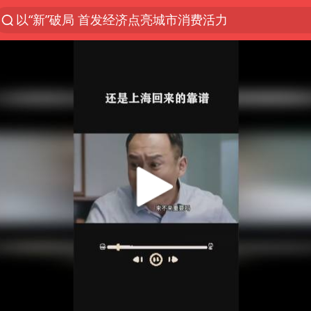
以“新”破局 首发经济点亮城市消费活力
台风白海豚进入48小时警戒线
中方回应是否在太平洋海底开采稀土
台风白海豚影响中国已成定局
佛得角门将亮相智利俱乐部主场
U17国足1分钟轰2球
五粮液渠道价一箱上涨近百元
宇树科技发行价格150.80元/股
法国将禁止“未经同意的电话营销”
宇树科技王兴兴身家有望超200亿元
泰国一女公务员妆容引争议 本人回应