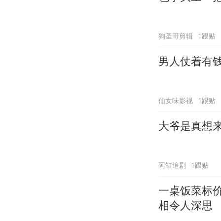
狗圣哥剪辑
1跟贴
男人仗着有
仙女味影视
1跟贴
大爷是真想
阿缸追剧
1跟贴
一桌饭菜标
相令人深思