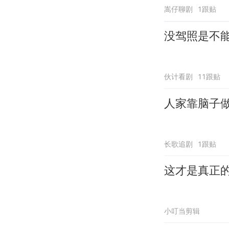
嵩仔聊剧
1跟贴
没驾照是不
伙计看剧
11跟贴
人家靠脑子
长歌追剧
1跟贴
这才是真正
小叮当剪辑