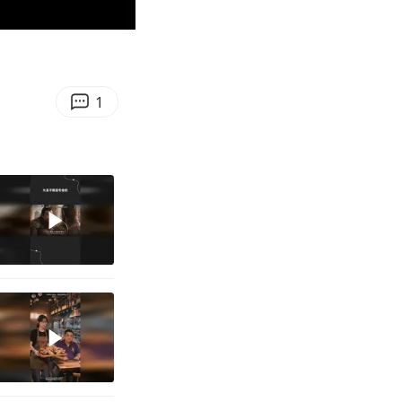
00:39
Enter
fullscreen
1