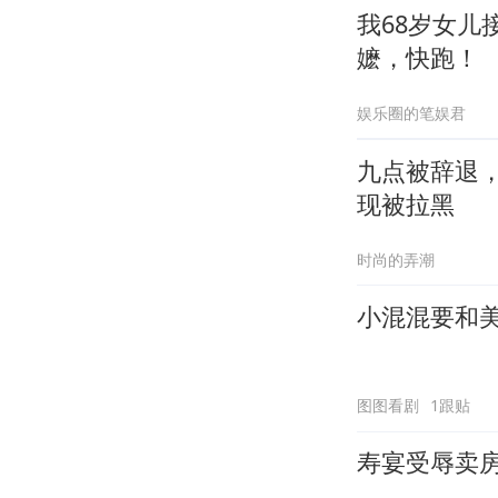
我68岁女
嬷，快跑！
娱乐圈的笔娱君
九点被辞退
现被拉黑
时尚的弄潮
小混混要和美
图图看剧
1跟贴
寿宴受辱卖