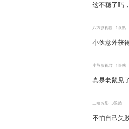
这不稳了吗
八方影视咖
1跟贴
小伙意外获
小熊影视君
1跟贴
真是老鼠见
二哈剪影
3跟贴
不怕自己失