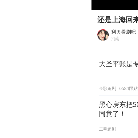
00:00
Play
还是上海回
利奥看剧吧
河南
大圣平账是
长歌追剧
6584跟贴
黑心房东把5
同意了！
二毛追剧