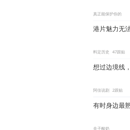
真正能保护你的
港片魅力无
料定历史
47跟贴
想过边境线
阿佳说剧
2跟贴
有时身边最
盒子酸奶