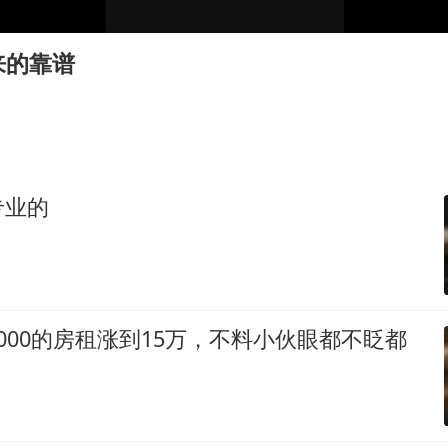
80后女柜员逆袭成4200亿银行副行长
27岁女子成组织卖淫集团主犯被通缉
来的靠谱
吉林一“温度计大楼”读数爆表
女子利用漏洞0元薅走3000多件家电
24小时不关空调 电费会更低吗
东方甄选被判赔偿江小白30万元
专业的
奋进开新局 实干挑大梁
000的房租涨到15万，不料小伙眼都不眨都