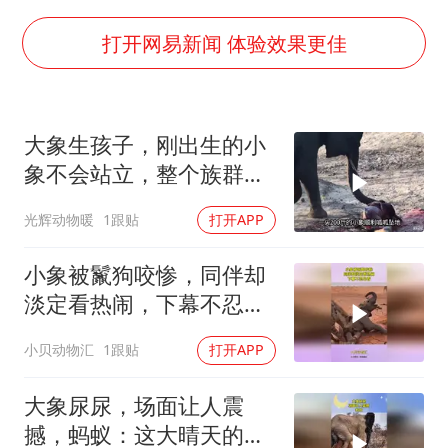
22岁女生独闯南太行失联12天
薛之谦杭州站演唱会取消
打开网易新闻 体验效果更佳
张本智和：零封向鹏不意外
今年第二强台风将带来多大影响
大象生孩子，刚出生的小
“准2万亿”之城点名支持三所大学
象不会站立，整个族群帮
习近平心系体育强国建设
助小象重获新生
光辉动物暖
1跟贴
打开APP
小象被鬣狗咬惨，同伴却
淡定看热闹，下幕不忍心
看
小贝动物汇
1跟贴
打开APP
大象尿尿，场面让人震
撼，蚂蚁：这大晴天的居