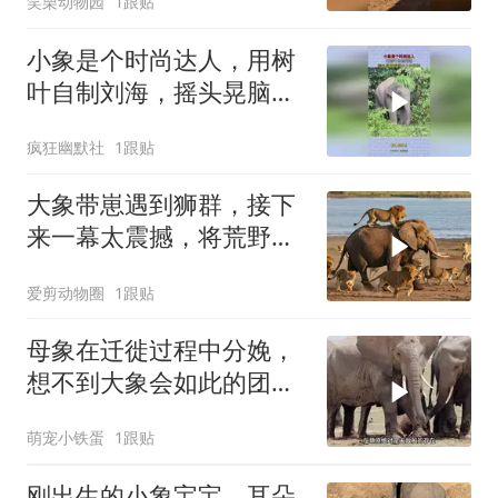
笑栗动物园
1跟贴
小象是个时尚达人，用树
叶自制刘海，摇头晃脑看
得出十分喜爱！
疯狂幽默社
1跟贴
大象带崽遇到狮群，接下
来一幕太震撼，将荒野规
则展现的淋漓尽致
爱剪动物圈
1跟贴
母象在迁徙过程中分娩，
想不到大象会如此的团结
一心
萌宠小铁蛋
1跟贴
刚出生的小象宝宝，耳朵