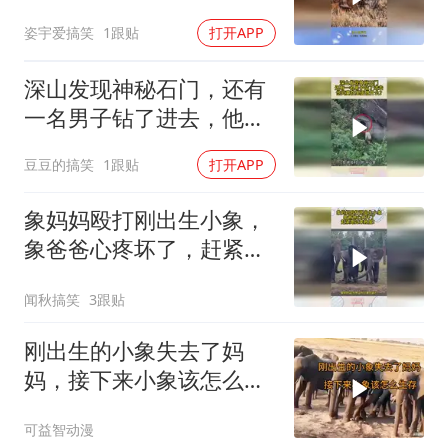
然发水了！
姿宇爱搞笑
1跟贴
打开APP
深山发现神秘石门，还有
一名男子钻了进去，他究
竟在里面做什么？
豆豆的搞笑
1跟贴
打开APP
象妈妈殴打刚出生小象，
象爸爸心疼坏了，赶紧跑
过来救援！
闻秋搞笑
3跟贴
刚出生的小象失去了妈
妈，接下来小象该怎么生
存？
可益智动漫