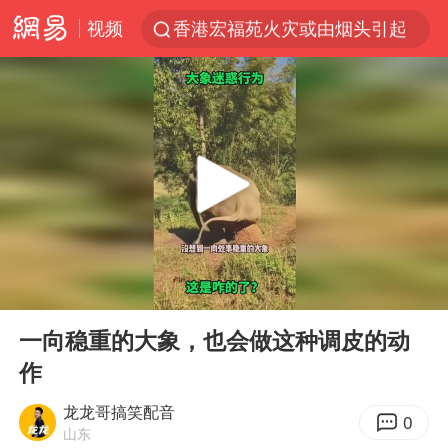
视频
香港宏福苑火灾或由烟头引起
浙江台州《告全体市民书》
美拟年底前首次测试“金穹”反导系统
四川宜宾3.4级地震
网约车司机充电时猝死保险拒赔
陕西柞水泥石流已致2死 仍有1人失联
泰国初中生饮弹自尽前开了26枪
00:00
00:12
多所高校取消艺考
Play
Ent
full
店主称换“青海拉面”招牌后生意更好
一向稳重的大象，也会做这种调皮的动
作
伊斯兰版北约来了吗
上半年国内居民出游人次34.63亿
龙龙哥搞笑配音
0
山东