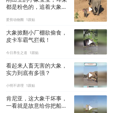
都是粉色的，追着大象妈
妈要奶喝！
爱剪动物圈
1跟贴
大象掀翻小厂棚欲偷食，
皮卡车霸气拦截！
今日养生之道
1跟贴
看起来人畜无害的大象，
实力到底有多强？
小明不讲理
1跟贴
肯尼亚，这大象干坏事，
一看就是故意给你把船顶
翻的，看起来没起杀心，