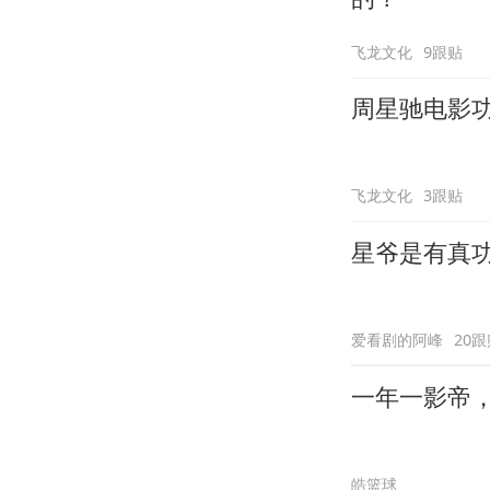
飞龙文化
9跟贴
周星驰电影
飞龙文化
3跟贴
星爷是有真
爱看剧的阿峰
20跟
一年一影帝，百
皓篮球