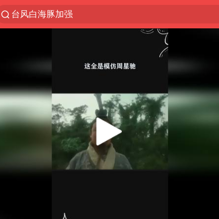
台风白海豚加强
上半年我国机械工业经济运行稳中有进
我国货物贸易进出口超30万亿元
向鹏0-3不敌张本智和
泉州市委书记张毅恭被查
佛山通报笔试前13被淘汰后5名进体检
国防部回应日本试射“战斧”导弹
广东雷州通报特教老师招聘违规事件
“立秋的第一杯奶茶”又爆单了
“新疆阿勒泰八月能滑雪”不实
陈幸同晋级WTT横滨冠军赛8强