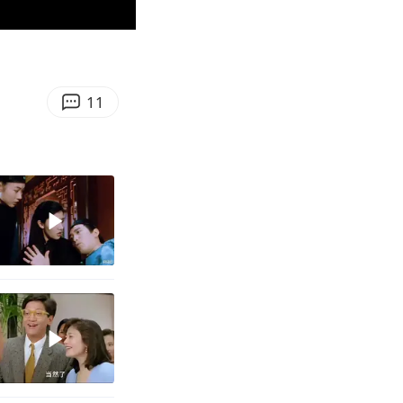
00:22
Enter
fullscreen
11