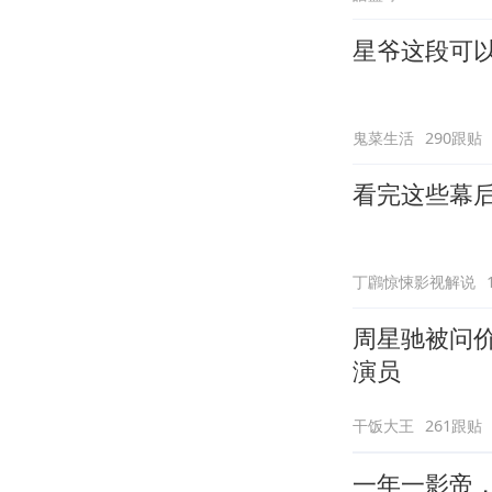
星爷这段可
鬼菜生活
290跟贴
看完这些幕
丁鸊惊悚影视解说
周星驰被问
演员
干饭大王
261跟贴
一年一影帝，百