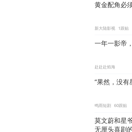
黄金配角必
新大陆影视
1跟贴
一年一影帝，百
赴赴赴焰海
“果然，没有
鸣雨短剧
60跟贴
莫文蔚和星
无厘头喜剧