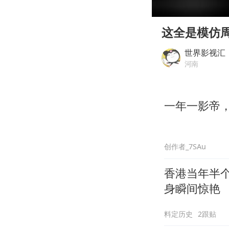
00:00
Play
这全是模仿
世界影视汇
河南
一年一影帝，百
创作者_7SAu
香港当年半
身瞬间惊艳
料定历史
2跟贴