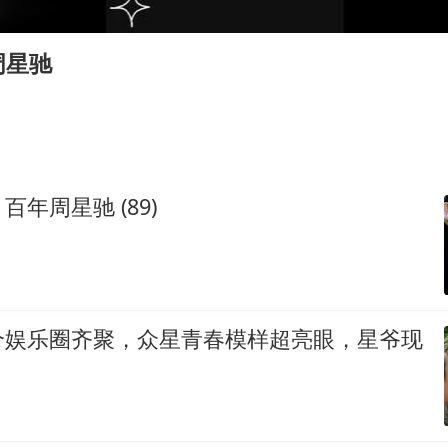
泰国枪击案凶手先杀祖父母后行凶
宇树科技中一签需缴款7.54万元
周星驰
国防部：坚决反制任何闹海挑衅图谋
山东潍坊发布大风黄色预警
中国乒协加强青少年赛事赛风赛纪管理
女儿为争财产堵门阻挠父亲出殡
年周星驰 (89)
公司“上四休三”但要降薪1000元
东方之约 相约未来
个娱乐圈齐聚，众星青春模样超亮眼，星爷现