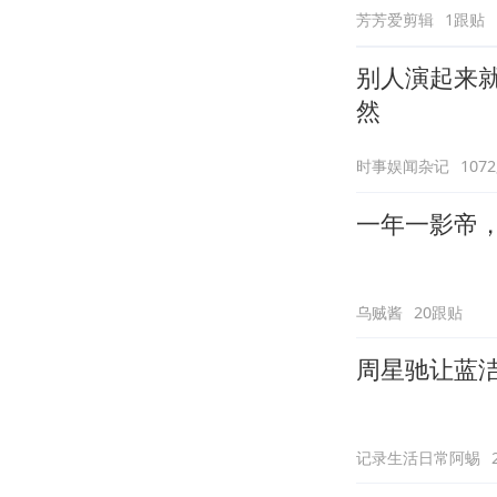
芳芳爱剪辑
1跟贴
别人演起来
然
时事娱闻杂记
107
一年一影帝，百
乌贼酱
20跟贴
周星驰让蓝
记录生活日常阿蜴