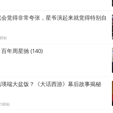
就会觉得非常夸张，星爷演起来就觉得特别自
2跟贴
年周星驰 (140)
洁瑛端大盆饭？《大话西游》幕后故事揭秘
23跟贴