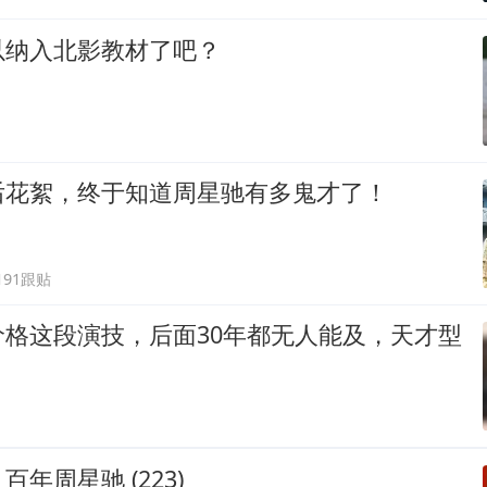
以纳入北影教材了吧？
后花絮，终于知道周星驰有多鬼才了！
191跟贴
价格这段演技，后面30年都无人能及，天才型
年周星驰 (223)