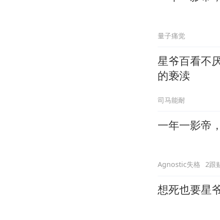
量子痛觉
星爷百看不厌的电影《
的亵渎
司马能耐
一年一影帝，百
Agnostic失格
2跟
想死也要星