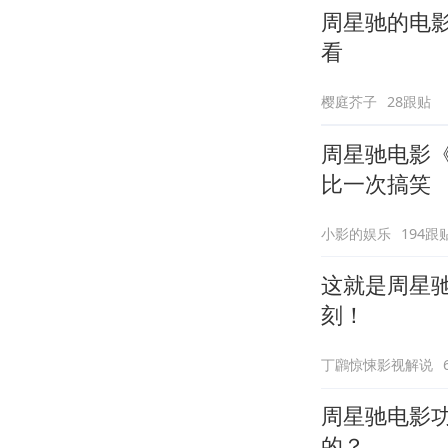
周星驰的电
看
樱庭芥子
28跟贴
周星驰电影
比一次搞笑
小影的娱乐
194跟
这就是周星
刻！
丁鸊惊悚影视解说
周星驰电影
的？