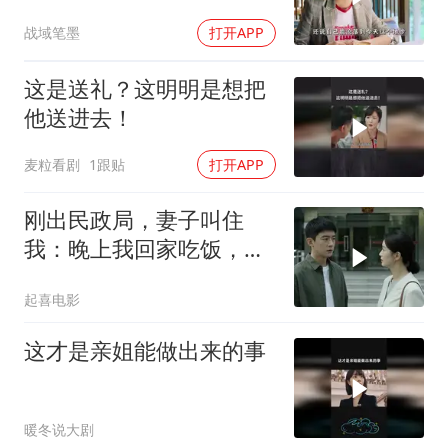
战域笔墨
打开APP
这是送礼？这明明是想把
他送进去！
麦粒看剧
1跟贴
打开APP
刚出民政局，妻子叫住
我：晚上我回家吃饭，想
喝你炖的汤了。我一笑
起喜电影
这才是亲姐能做出来的事
暖冬说大剧