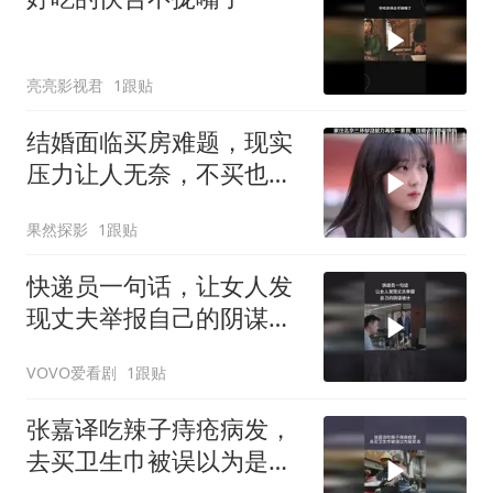
亮亮影视君
1跟贴
结婚面临买房难题，现实
压力让人无奈，不买也有
可行之路
果然探影
1跟贴
快递员一句话，让女人发
现丈夫举报自己的阴谋诡
计
VOVO爱看剧
1跟贴
张嘉译吃辣子痔疮病发，
去买卫生巾被误以为是变
态