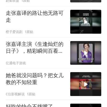
剧集联盟
1跟贴
走张嘉译的路让他无路可
走
橙子爱说剧
1跟贴
张嘉译主演《生逢灿烂的
日子》，精彩瞬间百看不
厌
亿通电子游戏
她爸就没问题吗？把女儿
教的不知轻重
C位影视解说
1跟贴
好吃的快合不拢嘴了