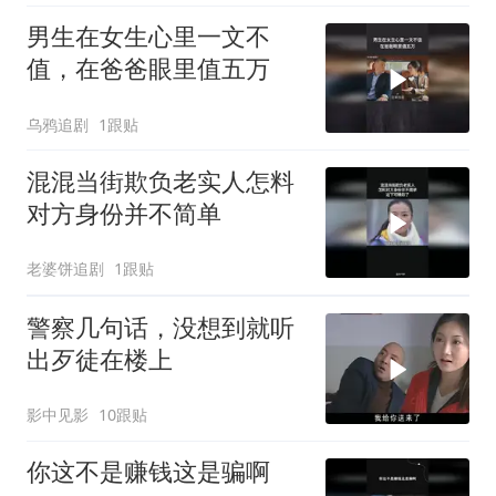
男生在女生心里一文不
值，在爸爸眼里值五万
乌鸦追剧
1跟贴
混混当街欺负老实人怎料
对方身份并不简单
老婆饼追剧
1跟贴
警察几句话，没想到就听
出歹徒在楼上
影中见影
10跟贴
你这不是赚钱这是骗啊