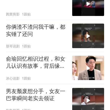
茜茜剪影
1跟贴
你俩渣不渣问我干嘛，都
实锤了还问
朋哥说剧
1跟贴
俞瑜回忆相识过程，和女
儿认识有故事，背后缘由
很值得品
冰心说影
1跟贴
男友颓废想分手，女友一
巴掌瞬间老实去领证