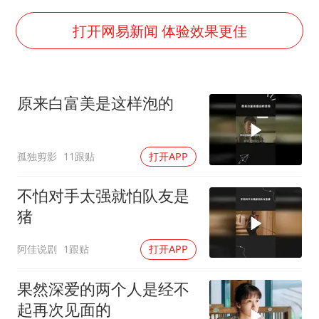
陈熠叫医疗暂停被驳回 带伤遭逆转
外交部发言人就广岛核爆81周年等答记者问
打开网易新闻 体验效果更佳
贵州轮胎子公司获美国退税8136万
吉林一“温度计大楼”读数爆表
原来白富美是这样泡的
27岁女子成组织卖淫集团主犯被通缉
感觉全东北都在等7号
孤独剪影
11跟贴
打开APP
80后女柜员逆袭成4200亿银行副行长
奋进开新局 实干挑大梁
不怕对手太强就怕队友是
猪
阿佳说剧
1跟贴
打开APP
果然深爱的两个人是经不
起再次见面的