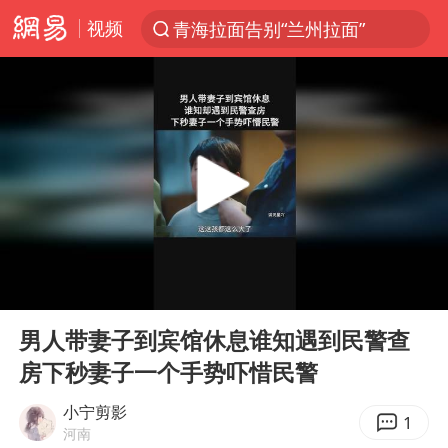
视频
青海拉面告别“兰州拉面”
以“新”破局 首发经济点亮城市消费活力
中方回应是否开采太平洋海底稀土资源
台风白海豚进入48小时警戒线
佛得角门将亮相智利俱乐部主场
看守所辅警收受10万获刑1年
宇树科技发行价格150.80元/股
00:00
00:44
CIA被曝已秘密设立古巴工作组
Play
Ent
full
泰国一女公务员妆容引争议 本人回应
男人带妻子到宾馆休息谁知遇到民警查
房下秒妻子一个手势吓惜民警
U17国足1分钟轰2球
宇树科技王兴兴身家有望超200亿元
小宁剪影
1
河南