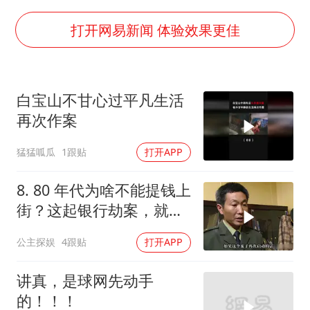
以军士兵把枪口对准中国记者
笔试第一被劝弃考涉事副校长被撤职
打开网易新闻 体验效果更佳
构建更高水平的全民健身公共服务体系
男子被沙蜇蜇伤5小时后呼吸困难
白宝山不甘心过平凡生活
挡“张雪机车”民进党当局怕什么
再次作案
灌溉水坝被隔成鱼塘 村民投诉20余年
猛猛呱瓜
1跟贴
打开APP
奋力开创中国式现代化建设新局面
8. 80 年代为啥不能提钱上
街？这起银行劫案，就是
血淋淋的子！
公主探娱
4跟贴
打开APP
讲真，是球网先动手
的！！！