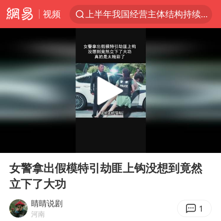
视频
上半年我国经营主体结构持续优化
杭州机场已取消航班388架次
中国籍豪华游艇富商之子在泰国被杀
《披荆斩棘2026》阵容官宣
中国第1高楼阻尼器摆动明显
上海有出现龙卷潜势
国足U17与阿森纳决赛取消 并列冠军
00:00
00:36
《龙餐馆》 冲奖
Play
Ent
full
上门女婿出轨女邻居多年被判重婚罪
女警拿出假模特引劫匪上钩没想到竟然
立下了大功
2025年小学教师减少13.19万
女子发现前夫婚内与第三者育子
睛睛说剧
1
河南