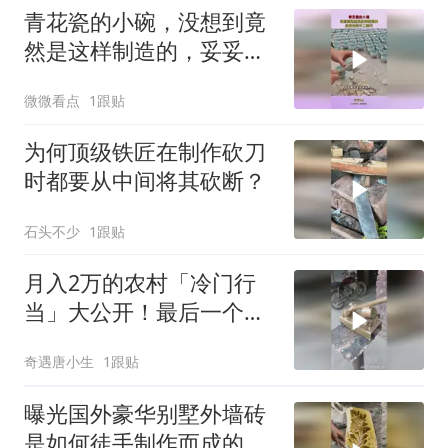
青花瓷的小碗，没想到竟
然是这样制造的，妥妥的
纯手工制作
微微看点
1跟贴
为何顶级铁匠在制作砍刀
时都要从中间将其砍断？
石头不少
1跟贴
月入2万的农村「冷门行
当」大公开！最后一个
90%的人没听过！
奇遇唐小生
1跟贴
曝光国外豪华别墅外墙砖
是如何徒手制作而成的的