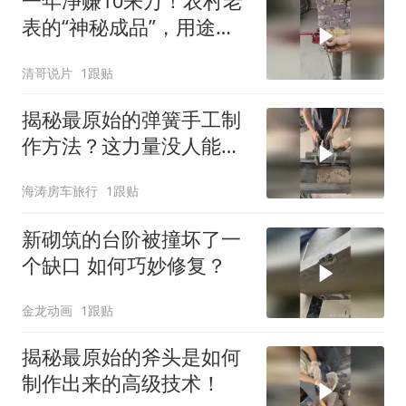
一年净赚10来万！农村老
表的“神秘成品”，用途竟
没人知道？
清哥说片
1跟贴
揭秘最原始的弹簧手工制
作方法？这力量没人能做
到吧？
海涛房车旅行
1跟贴
新砌筑的台阶被撞坏了一
个缺口 如何巧妙修复？
金龙动画
1跟贴
揭秘最原始的斧头是如何
制作出来的高级技术！