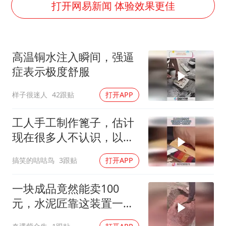
打开网易新闻 体验效果更佳
胜宏科技：股票交易异常波动
美股存储板块集体大跌
高温铜水注入瞬间，强逼
东航：国内客票提前14天免费退改
症表示极度舒服
名创优品回应女子吐槽内裤质量差
样子很迷人
42跟贴
打开APP
日本试射“战斧”导弹，国防部回应
胡彦斌韩磊 谁帮谁
工人手工制作篦子，估计
夯实基础开新局
现在很多人不认识，以前
的老一辈的梳子！
搞笑的咕咕鸟
3跟贴
打开APP
一块成品竟然能卖100
元，水泥匠靠这装置一年
挣了十来万！