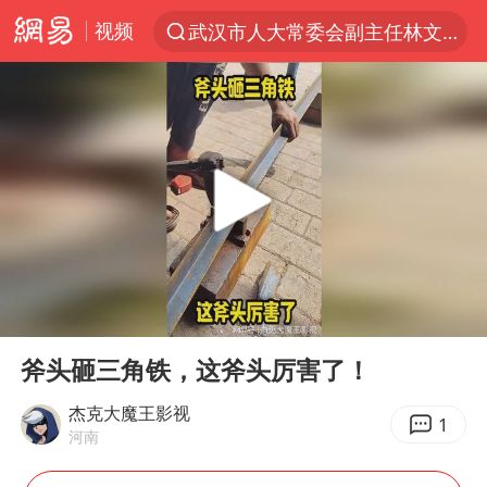
武汉市人大常委会副主任林文书被查
视频
“电影+”如何激发千亿级消费新活力？
全球首个长时储能一体化产业园量产
台风白海豚已进入24小时警戒线
“秋天的第一杯奶茶”6岁了
上海：台风白海豚或将带来龙卷风
四川宜宾市高县4.9级地震致1人死亡
00:00
00:20
中巨芯：上半年归母净利润1405.77万元
Play
Ent
full
38岁演员求职万岁山NPC成功
斧头砸三角铁，这斧头厉害了！
国乒男单横滨冠军赛全军覆没
杰克大魔王影视
1
河南
U17国足三连胜晋级明日之星半决赛
胡彦斌获《歌手2026》歌王