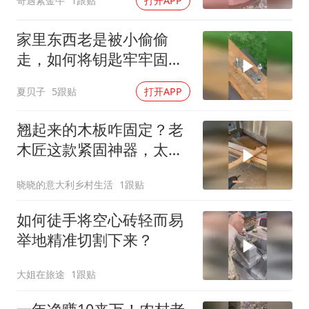
奇遇紫金牛
1跟贴
打开APP
家里东西老是被小偷偷
走，如何将钥匙牢牢固定
起来，看见也无法！
夏贝子
5跟贴
打开APP
翘起来的木板咋固定？老
木匠这款紧固神器，太好
用了！
晓晓的意大利乡村生活
1跟贴
如何徒手将空心砖轻而易
举地精准切割下来？
大姐在旅途
1跟贴