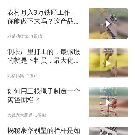
农村月入3万铁匠工作，
你能做下来吗？这产品没
几个人知道其用途！
老猫动物馆
1跟贴
制衣厂里打工的，最佩服
的就是下料员，最大化利
用每块材料！
阿福搞笑
1跟贴
如何用三根绳子制造一个
篱笆围栏？
大钱家大肥猫
3跟贴
揭秘豪华别墅的栏杆是如