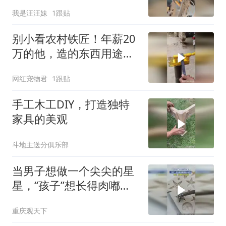
我是汪汪妹
1跟贴
别小看农村铁匠！年薪20
万的他，造的东西用途太
“绝”，鲜有人知
网红宠物君
1跟贴
手工木工DIY，打造独特
家具的美观
斗地主送分俱乐部
当男子想做一个尖尖的星
星，“孩子”想长得肉嘟嘟
就让长呗
重庆观天下