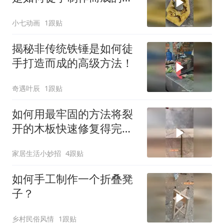
巧妙方法！
小七动画
1跟贴
揭秘非传统铁锤是如何徒
手打造而成的高级方法！
奇遇叶辰
1跟贴
如何用最牢固的方法将裂
开的木板快速修复得完美
如新？
家居生活小妙招
4跟贴
如何手工制作一个折叠凳
子？
乡村民俗风情
1跟贴