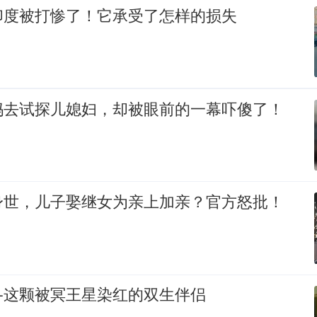
印度被打惨了！它承受了怎样的损失
妈去试探儿媳妇，却被眼前的一幕吓傻了！
身世，儿子娶继女为亲上加亲？官方怒批！
—这颗被冥王星染红的双生伴侣