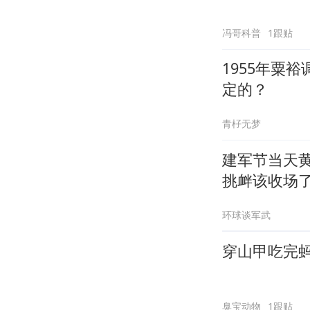
冯哥科普
1跟贴
1955年粟
定的？
青杍无梦
建军节当天
挑衅该收场
环球谈军武
穿山甲吃完
臭宝动物
1跟贴