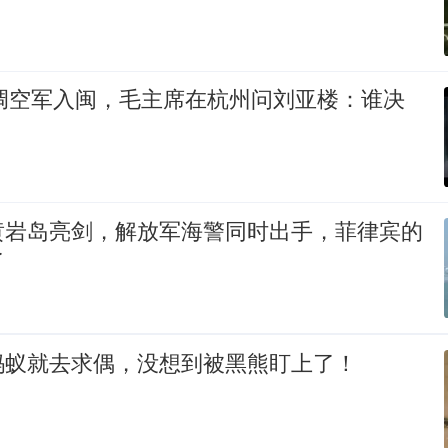
裕调空军入闽，毛主席在杭州问刘亚楼：谁决
黄岩岛亮剑，解放军海警同时出手，菲律宾的
了
蚂蚁就去求偶，没想到被黑熊盯上了！