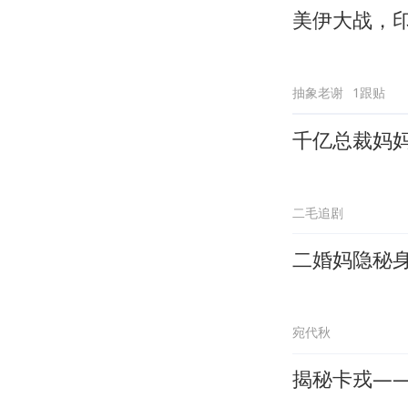
美伊大战，
抽象老谢
1跟贴
千亿总裁妈
二毛追剧
二婚妈隐秘
宛代秋
揭秘卡戎—