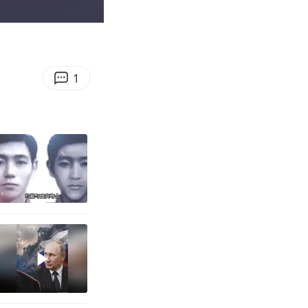
00:32
Enter
fullscreen
1