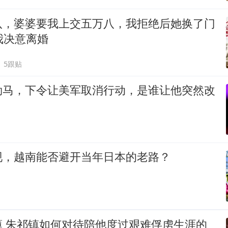
八，婆婆要我上交五万八，我拒绝后她换了门
我决意离婚
5跟贴
勒马，下令让美军取消行动，是谁让他突然改
现，越南能否避开当年日本的老路？
薄 朱祁镇如何对待陪他度过艰难俘虏生涯的