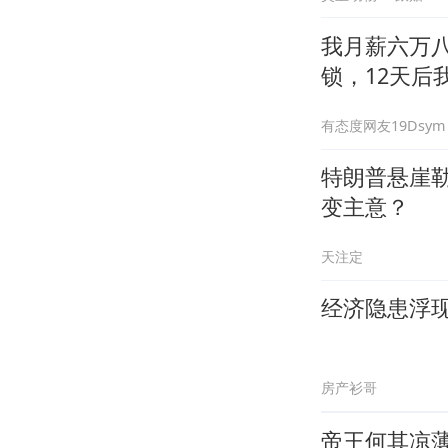
我月薪六万
锁，12天后
有态度网友19Dsym
特朗普悬崖
变主意？
天注定
经济隐患浮
房产衫哥
帝王何其凉