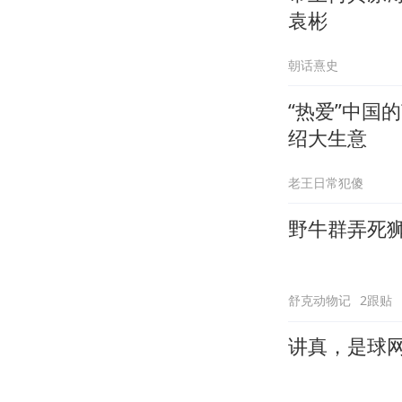
袁彬
朝话熹史
“热爱”中国
绍大生意
老王日常犯傻
野牛群弄死
舒克动物记
2跟贴
讲真，是球