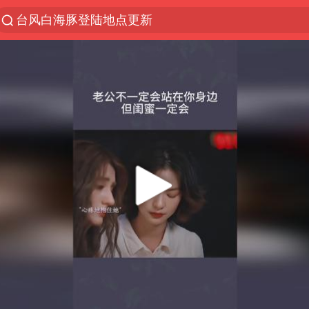
台风白海豚登陆地点更新
以“新”破局 首发经济点亮城市消费活力
台风白海豚进入48小时警戒线
佛得角门将亮相智利俱乐部主场
中方回应是否在太平洋海底开采稀土
宇树科技发行价格150.80元/股
看守所辅警收受10万获刑1年
宇树科技王兴兴身家有望超200亿元
五粮液渠道价一箱上涨近百元
CIA被曝已秘密设立古巴工作组
U17国足1分钟轰2球