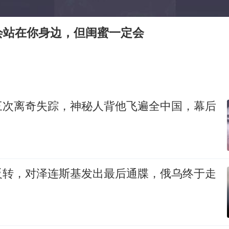
泰国一女公务员妆容引争议 本人回应
中国养老床位“三连降”
会站在你身边，但闺蜜一定会
法国下周开始禁止未经同意的电话营销
多地要求领导干部带头休假
女子利用漏洞0元薅走3000多件家电
贵州轮胎子公司获美国退税8136万
三次离奇失踪，神秘人背他飞遍全中国，幕后
东方甄选被判赔偿江小白30万元
奋进开新局 实干挑大梁
反转，对泽连斯基发出最后通牒，俄乌终于走