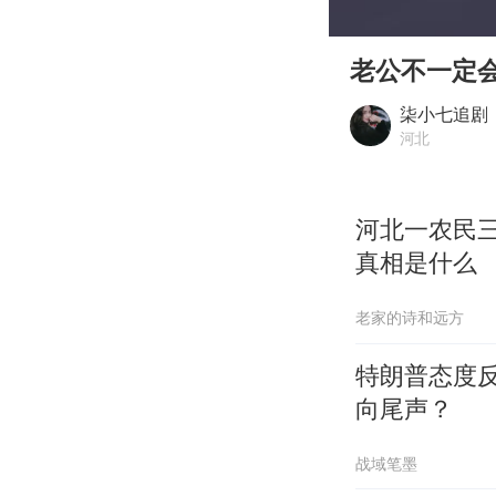
00:00
Play
老公不一定
柒小七追剧
河北
河北一农民
真相是什么
老家的诗和远方
特朗普态度
向尾声？
战域笔墨