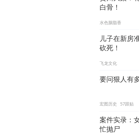
白骨！
水色胭脂香
儿子在新房
砍死！
飞龙文化
要问狠人有
宏图历史
57跟贴
案件实录：
忙抛尸