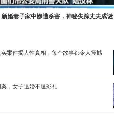
泰国初中生饮弹自尽前开了26枪
36岁男演员成景区NPC后人气爆棚
】新婚妻子家中惨遭杀害，神秘失踪丈夫成谜
全民健身事业高质量发展
台当局重金为“台独”织“皇帝新衣”
几元成本的AI广告导致千万市值蒸发
老挝国会主席赛宋蓬逝世
真实案件揭人性真相，每个故事都令人震撼
茅台部分直营店飞天茅台提价
乐享全民健身 共筑健康中国
门案，女子退婚不退彩礼