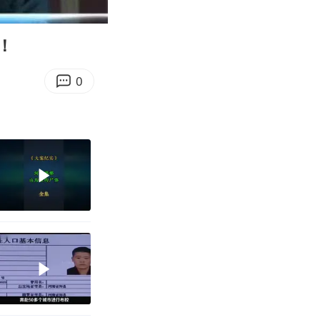
07:05
Enter
fullscreen
！
0