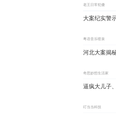
老王日常犯傻
大案纪实警
粤语音乐喷泉
河北大案揭秘
奇思妙想生活家
逼疯大儿子
叮当当科技