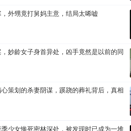
寒，外甥竟打舅妈主意，结局太唏嘘
案，妙龄女子身首异处，凶手竟然是以前的同
精心策划的杀妻阴谋，蹊跷的葬礼背后，真相
花季少女惨死密林深处，被发现时已成为一堆