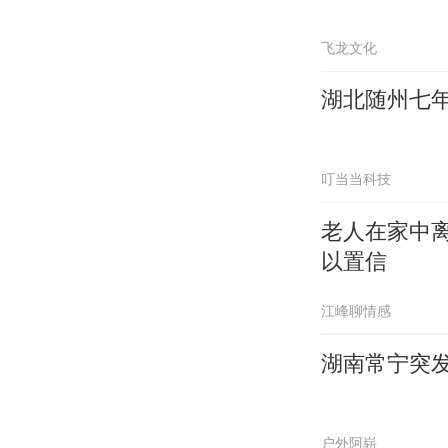
飞龙文化
湖北随州七
叮当当科技
老人在家中
以置信
江峰聊情感
湖南常宁突
户外阿崭