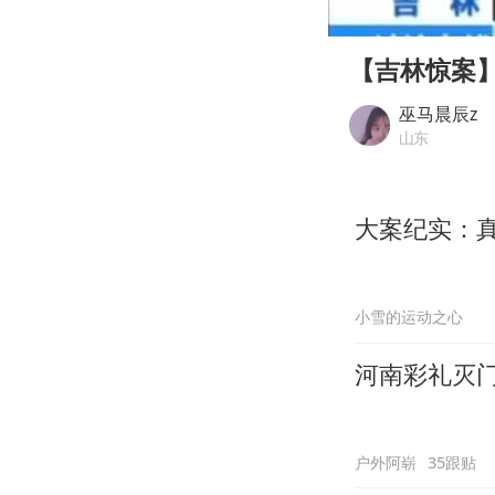
00:00
Play
【吉林惊案
巫马晨辰z
山东
大案纪实：
小雪的运动之心
河南彩礼灭
户外阿崭
35跟贴