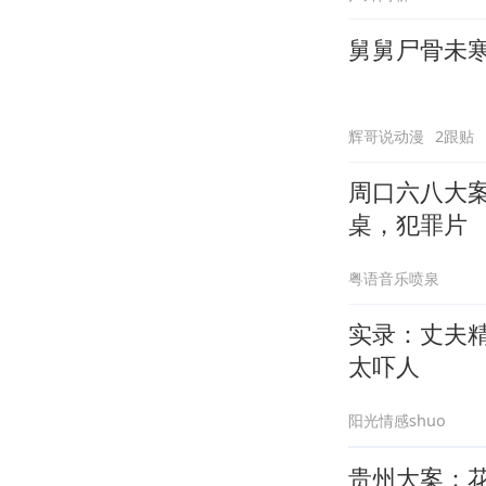
舅舅尸骨未
辉哥说动漫
2跟贴
周口六八大
桌，犯罪片
粤语音乐喷泉
实录：丈夫
太吓人
阳光情感shuo
贵州大案：