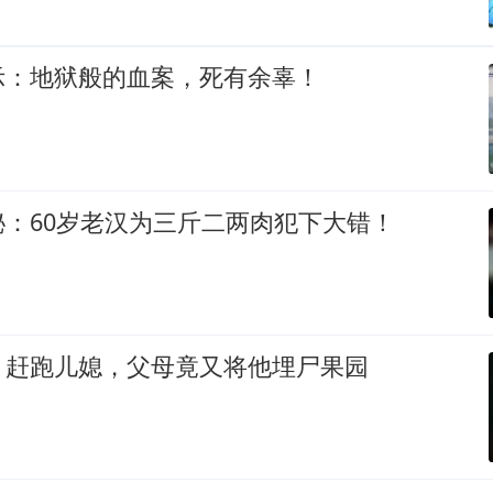
示：地狱般的血案，死有余辜！
：60岁老汉为三斤二两肉犯下大错！
、赶跑儿媳，父母竟又将他埋尸果园