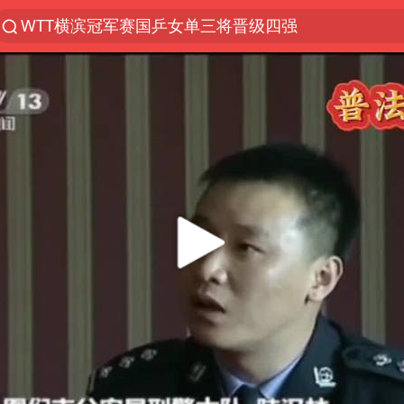
WTT横滨冠军赛国乒女单三将晋级四强
光影经济撬动暑期消费新蓝海
陈思诚零点晒照为佟丽娅庆生
马克·艾伦退出斯诺克中国公开赛
微信又有新功能，你可以“撤回”你的撤回了！
新疆优化调整景区内自驾服务费
情侣在平潭拍日出时坠崖致一死一伤
央视新主播李秋莹孙亚鹏亮相
梁家辉：到内地拍戏不是北上是回归
杭州全市有序停课
上四休三，但降薪1000元，你接受吗？