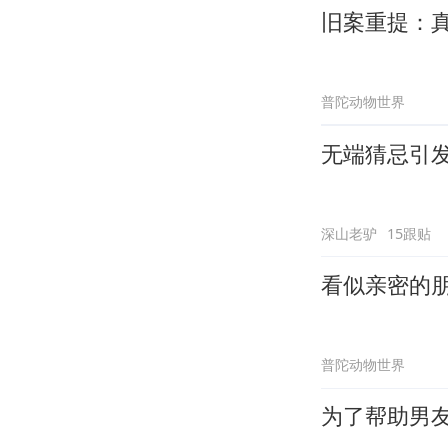
旧案重提：
普陀动物世界
无端猜忌引
深山老驴
15跟贴
看似亲密的
普陀动物世界
为了帮助男