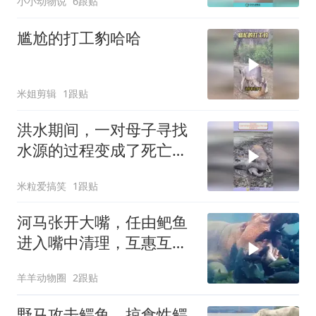
小小动物说
6跟贴
尴尬的打工豹哈哈
米姐剪辑
1跟贴
洪水期间，一对母子寻找
水源的过程变成了死亡陷
阱，绝望地卡住
米粒爱搞笑
1跟贴
河马张开大嘴，任由鲃鱼
进入嘴中清理，互惠互利
的场面真好！
羊羊动物圈
2跟贴
野马攻击鳄鱼，掠食性鳄