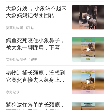
大象分娩 ，小象站不起来
大象妈妈记得团团转
笑栗动物园
1跟贴
鳄鱼死死咬住小象鼻子，
被大象一脚踩扁，下幕鳄
鱼后悔也晚了
荒野动物圈子
1跟贴
猎物追捕长颈鹿，没想到
它竟然直接去大象身上
了，大象也不动
森野纪录
鬣狗逮住落单的长颈鹿，