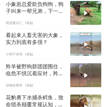
小象崽总爱欺负狗狗，狗
子叫来一帮兄弟，下一秒
憋住别笑！
萌宠聚乐汇
1跟贴
看起来人畜无害的大象，
实力到底有多强？
小明不讲理
1跟贴
羚羊被野狗群团团围住，
临危不惧沉着应对，羚羊
能否突围成功逃脱
动物故事呀
1跟贴
花豹勇下水捕杀鳄鱼，致
命猎杀颠覆常规认知，草