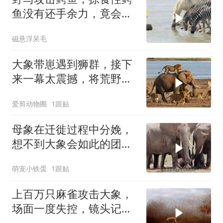
鱼没有还手余力，竟会发
生这种事！
磁悬浮呆毛
大象带崽遇到狮群，接下
来一幕太震撼，将荒野规
则展现的淋漓尽致
爱剪动物圈
1跟贴
母象在迁徙过程中分娩，
想不到大象会如此的团结
一心
萌宠小铁蛋
1跟贴
上百万只麻雀攻击大象，
场面一度失控，镜头记录
惊险瞬间