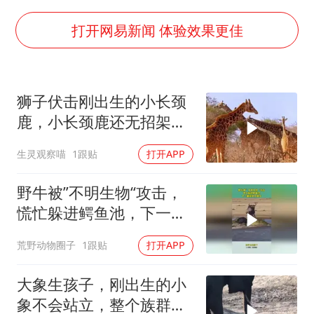
情侣在平潭拍日出时坠崖致一死一伤
吴宜泽回应晋级中国赛16强
打开网易新闻 体验效果更佳
河南刑案嫌犯被抓 逃窜时伤害多人
娜扎称眼睛恢复情况不太妙
狮子伏击刚出生的小长颈
三警齐发！多地10级以上雷暴大风
鹿，小长颈鹿还无招架之
乐享全民健身 共筑健康中国
力，太惨了
生灵观察喵
1跟贴
打开APP
野牛被”不明生物“攻击，
慌忙躲进鳄鱼池，下一幕
根本不敢信
荒野动物圈子
1跟贴
打开APP
大象生孩子，刚出生的小
象不会站立，整个族群帮