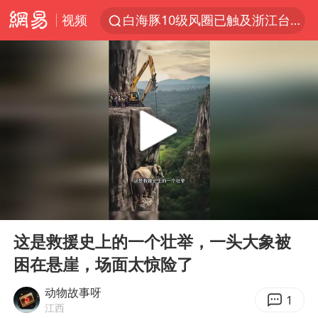
视频
白海豚10级风圈已触及浙江台州
以军士兵把枪口对准中国记者
谢霆锋演唱会隔空祝王菲生日快乐
方桃子代言广告视频已下架
河南警方公开征集黑恶犯罪线索
辽宁省深化扫黑除恶专项斗争
WTT横滨冠军赛女单四强国乒占三席
00:00
00:49
浙江省发出今年第2号指挥长令
Play
Ent
full
一周大涨超7% 金价为何突然上涨
这是救援史上的一个壮举，一头大象被
困在悬崖，场面太惊险了
生产也能“拼单”了
央视新主播李秋莹孙亚鹏亮相
动物故事呀
1
江西