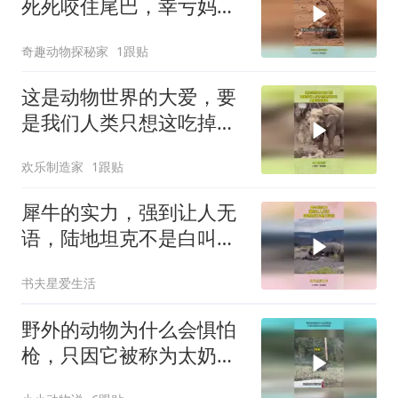
死死咬住尾巴，幸亏妈妈
及时赶来
奇趣动物探秘家
1跟贴
这是动物世界的大爱，要
是我们人类只想这吃掉
它，大象特别善良
欢乐制造家
1跟贴
犀牛的实力，强到让人无
语，陆地坦克不是白叫
的！
书夫星爱生活
野外的动物为什么会惧怕
枪，只因它被称为太奶召
唤器