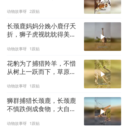
原震撼一幕上演
动物故事呀
2跟贴
长颈鹿妈妈分娩小鹿仔夭
折，狮子虎视眈眈得美
食，草原残酷一幕
动物故事呀
1跟贴
花豹为了捕猎羚羊，不惜
从树上一跃而下，草原上
惊心动魄一幕上演
动物故事呀
1跟贴
狮群捕猎长颈鹿，长颈鹿
不慎跌倒成食物，大自然
残酷瞬间上演
动物故事呀
1跟贴