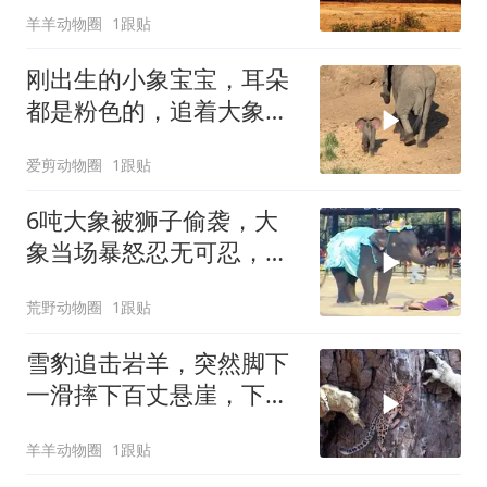
羊羊动物圈
1跟贴
刚出生的小象宝宝，耳朵
都是粉色的，追着大象妈
妈要奶喝！
爱剪动物圈
1跟贴
6吨大象被狮子偷袭，大
象当场暴怒忍无可忍，镜
头拍下残忍画面
荒野动物圈
1跟贴
雪豹追击岩羊，突然脚下
一滑摔下百丈悬崖，下一
秒意外事情发生了
羊羊动物圈
1跟贴