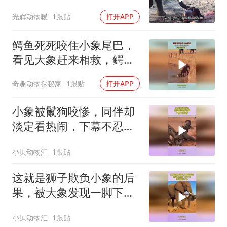
助小象重获新生
光辉动物暖
1跟贴
打开APP
鳄鱼死死咬住小象尾巴，
看见大象赶来相救，鳄鱼
操作亮了
奇趣动物探秘家
1跟贴
打开APP
小象被鬣狗咬惨，同伴却
淡定看热闹，下幕不忍心
看
小贝动物汇
1跟贴
这就是狮子欺负小象的后
果，被大象发现一脚下
去，这还能活下去？
小贝动物汇
1跟贴