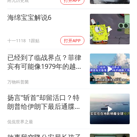
附允历史观
打开APP
海绵宝宝解说6
十一1118
1跟贴
打开APP
已经到了临战界点？菲律
宾有可能像1979年的越南
下场吗？
万物科普菌
扬言“斩首”却留活口？特
朗普给伊朗下最后通牒，
这盘棋下得真精
侃侃世界之最