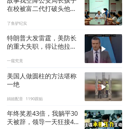
故事我空降公安局长孩子
在校被富二代打破头他爹
叫嚣开个价
了鱼驴纪实
特朗普大发雷霆，美防长
的重大失职，得让他拉下
脸去求内塔尼亚胡
一窥究竟
美国人做圆柱的方法堪称
一绝
娟姐配音
1190跟贴
年终奖差43倍，我躺平30
天被辞，领导一天狂接47