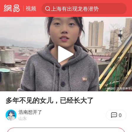
视频
上海有出现龙卷潜势
跨界融合拉长夏日经济消费链条
上海：5号线16号线浦江线全线停运
白海豚逼近浙闽沿海
今日15时起福州地铁高架区段停运
国足U17与阿森纳决赛取消 并列冠军
王艺迪2-4不敌张本美和止步4强
00:00
06:25
上门女婿出轨女邻居多年被判重婚罪
Play
Ent
full
《披荆斩棘2026》阵容官宣
多年不见的女儿，已经长大了
王艺迪无缘横滨赛决赛
浩南想开了
0
山东
泰国：高度重视中国游客旅游体验