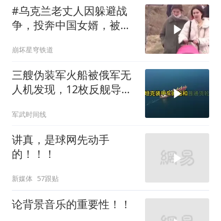
#乌克兰老丈人因躲避战
争，投奔中国女婿，被眼
前城市繁荣震惊
崩坏星穹铁道
三艘伪装军火船被俄军无
人机发现，12枚反舰导弹
送入海底，乌军后勤命脉
军武时间线
遭重锤
讲真，是球网先动手
的！！！
新媒体
57跟贴
论背景音乐的重要性！！