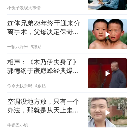
个退单电话
小兔子发现大事情
连体兄弟28年终于迎来分
离手术，父母决定保哥
哥，结果却让全家
一顿八斤米
9跟贴
相声：《木乃伊失身了》
郭德纲于谦巅峰经典爆笑
相声太搞笑太逗了
你今天快乐吗
4跟贴
空调没地方放，只有一个
办法，那就是从天上走，
老师傅一招拿下
牛锅巴小钒