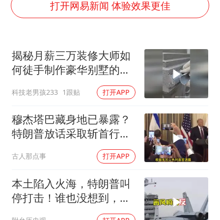
2025年小学教师减少13.19万
打开网易新闻 体验效果更佳
白海豚或提早3小时登陆
萌娃帮爷爷脱玉米 卖力干活超可爱
揭秘月薪三万装修大师如
上海大部迎大暴雨
何徒手制作豪华别墅的罗
《龙餐馆》 冲奖
马柱？
科技老男孩233
1跟贴
打开APP
蒯曼挺进WTT横滨冠军赛女单四强
武契奇会见泽连斯基有何意图
穆杰塔巴藏身地已暴露？
构建更高水平的全民健身公共服务体系
特朗普放话采取斩首行
动，美军机又被击落
古人那点事
打开APP
本土陷入火海，特朗普叫
停打击！谁也没想到，中
方已完成南海布局