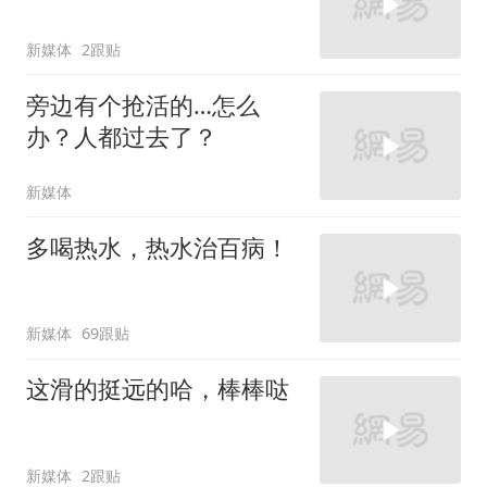
新媒体
2跟贴
旁边有个抢活的…怎么
办？人都过去了？
新媒体
多喝热水，热水治百病！
新媒体
69跟贴
这滑的挺远的哈，棒棒哒
新媒体
2跟贴