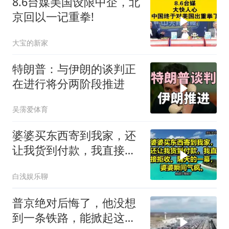
8.6台媒美国设限中企，北
京回以一记重拳!
大宝的新家
特朗普：与伊朗的谈判正
在进行将分两阶段推进
吴霶爱体育
婆婆买东西寄到我家，还
让我货到付款，我直接拒
收。隔天的一幕，婆婆瞬
白浅娱乐聊
间气疯
普京绝对后悔了，他没想
到一条铁路，能掀起这么