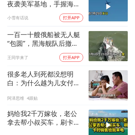
夜袭美军基地，手握海峡
筹码提出3000亿诉求
小雪有话说
打开APP
一百一十艘俄船被无人艇
“包圆”，黑海舰队后撤数
百里，制海权彻底易手
王同学来了
打开APP
很多老人到死都没想明
白：为什么越为儿女付
出，晚年越煎熬？
阿泽思维
4跟贴
妈给我2千万嫁妆，老公
拿去帮小叔买车，刷卡时
销售给我来电！