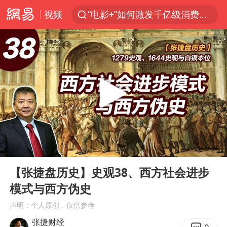
视频
“电影+”如何激发千亿级消费新活力？
泉州市委书记张毅恭被查
沙特土耳其巴基斯坦签署共同防务协议
河南将重点打击十类新型黑恶犯罪
老中医：立秋后养心是关键
中医教你一招提升气血
U17国足三连胜晋级明日之星半决赛
00:00
13:36
四川宜宾市高县4.9级地震致1人死亡
Play
Ent
full
全球首个长时储能一体化产业园量产
【张捷盘历史】史观38、西方社会进步
模式与西方伪史
中巨芯：上半年归母净利润1405.77万元
声明：个人原创，仅供参考
“今天得有40℃了吧 为啥还不预警”
张捷财经