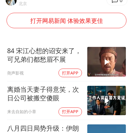
欧阳娜娜窦靖童好搭
0
北京
中国女篮70-67险胜尼日利亚女篮
打开网易新闻 体验效果更佳
国防部：坚决反制任何闹海挑衅图谋
“新疆阿勒泰八月能滑雪”不实
日本试射“战斧”导弹，国防部回应
84 宋江心想的诏安来了，
胡彦斌韩磊 谁帮谁
可兄弟们都愁眉不展
夯实基础开新局
尧声影视
打开APP
离婚当天妻子得意笑，次
日公司被搬空傻眼
来去自如的小章
打开APP
八月四日局势升级：伊朗