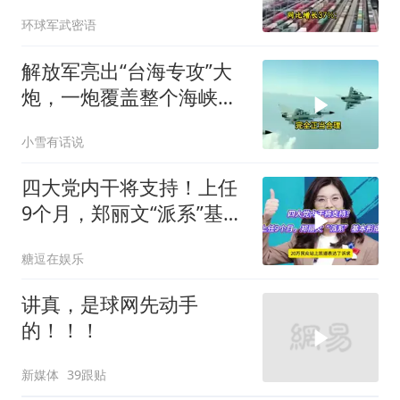
大的风浪，中亚格局彻底
环球军武密语
改写
解放军亮出“台海专攻”大
炮，一炮覆盖整个海峡，
有人该睡不着了
小雪有话说
四大党内干将支持！上任
9个月，郑丽文“派系”基本
形成
糖逗在娱乐
讲真，是球网先动手
的！！！
新媒体
39跟贴