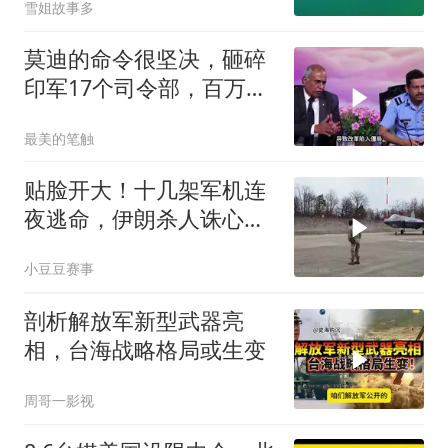
雪姐故事多
莫迪的命令很坚决，砸碎
印军17个司令部，百万印
军知道要变天了
最美的笔触
贴脸开大！十几架军机连
夜逃命，伊朗杀人诛心，
老底被当地人掀翻
小豆豆赛事
剖析解放军新型武器亮
相，台海战略格局或生变
周哥一影视