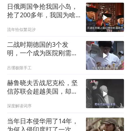
日俄两国争抢我国小岛，
抢了200多年，我国为啥
默不作声？
流年恰似繁花汐
二战时期德国的3个发
明，一个成为医院刚需，
一个让女人爱不释手！
吕彏极限手工
赫鲁晓夫舌战尼克松，坚
信苏联会超越美国，却被
亲儿子“打脸”
深度解读词序
当年日本侵华用了14年，
为何入侵印度打了一次就