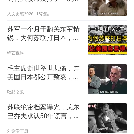
放弃了？#日本 #印度 #历
人文史笔2026
18跟贴
史
苏军一个月干翻关东军精
锐，为何苏联打日本，要
比美国容易得多？
锋芒视界
毛主席逝世举世悲痛，连
美国日本都公开致哀，唯
独苏联冷眼旁观？
狡黠之狐
苏联绝密档案曝光，戈尔
巴乔夫承认50年谎言，斯
大林骗了全世界
刘饶爱下厨