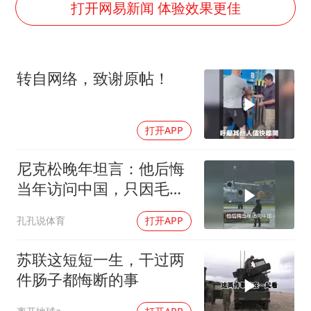
把党建设得更加坚强有力
打开网易新闻 体验效果更佳
村民谈“梅姨”：叫的其实是“媒姨”
中国养老床位“三连降”
转自网络，致谢原帖！
哪吒汽车南宁工厂设备降价20%拍卖
贵州轮胎子公司获美国退税8136万
打开APP
郑国霖回应去景区上班被保安拦下
奋进开新局 实干挑大梁
尼克松晚年坦言：他后悔
当年访问中国，只因毛主
席识破了他的计谋
孔孔说体育
打开APP
苏联这短短一生，干过两
件肠子都悔断的事