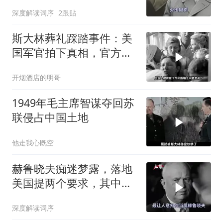
大乌龙
深度解读词序
2跟贴
斯大林葬礼踩踏事件：美
国军官拍下真相，官方为
何隐瞒？
开烟酒店的明哥
1949年毛主席智谋夺回苏
联侵占中国土地
他走我心既空
赫鲁晓夫痴迷梦露，落地
美国提两个要求，其中一
个被拒绝
深度解读词序