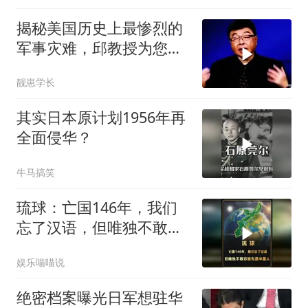
揭秘美国历史上最惨烈的
军事灾难，邱教授为您详
细解读！来看看
靓崽学长
其实日本原计划1956年再
全面侵华？
牛马搞笑
琉球：亡国146年，我们
忘了汉语，但唯独不敢忘
祖先是中国人
娱乐喵喵说
绝密档案曝光日军想驻华