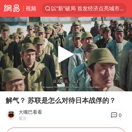
视频
以“新”破局 首发经济点亮城市消费活力
台风白海豚进入48小时警戒线
佛得角门将亮相智利俱乐部主场
中方回应是否在太平洋海底开采稀土
看守所辅警收受10万获刑1年
宇树科技发行价格150.80元/股
宇树科技王兴兴身家有望超200亿元
00:00
05:01
五粮液渠道价一箱上涨近百元
Play
Ent
full
CIA被曝已秘密设立古巴工作组
解气？ 苏联是怎么对待日本战俘的？
法国下周开始禁止未经同意的电话营销
大嘴巴看看
0
重庆
24小时不关空调 电费会更低吗