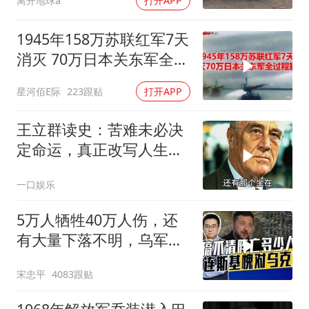
离开地球a
打开APP
1945年158万苏联红军7天
消灭 70万日本关东军全过
程影像
星河佰E际
223跟贴
打开APP
王立群读史：苦难未必决
定命运，真正改写人生的
究竟是什么？
一口娱乐
5万人牺牲40万人伤，还
有大量下落不明，乌军伤
亡人数难估量
宋忠平
4083跟贴