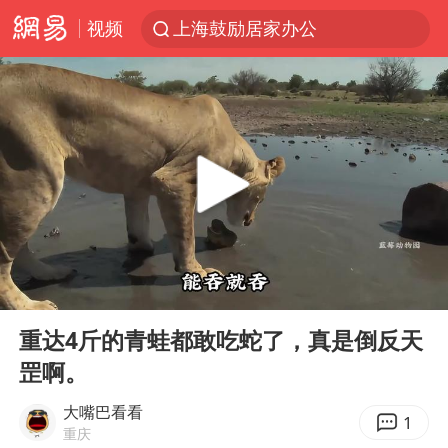
视频
上海鼓励居家办公
多地银行上调存款利率
新疆生产建设兵团生态环境局原局长被查
朱一龙的鼻子怎么了
5万元以下微型代步车集体遇冷
大疆错失宇树
费大厨口号更改 不再宣传小炒肉大王
00:00
04:45
周星驰妈妈现身香港首映礼
Play
Ent
full
上海地铁4条线路全线停运
重达4斤的青蛙都敢吃蛇了，真是倒反天
罡啊。
4.2平卫生间补漏注胶花1.55万
56岁刘奕君跟13岁女儿合跳
大嘴巴看看
1
重庆