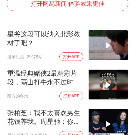
“不怕六爷挂得多 就怕六爷挂一颗”
打开网易新闻 体验效果更佳
全民健身事业高质量发展
WTT瑞典大满贯女单签表出炉
星爷这段可以纳入北影教
36岁男演员成景区NPC后人气爆棚
材了吧？
上四休三，但降薪1000元，你接受吗？
鬼菜生活
291跟贴
打开APP
乐享全民健身 共筑健康中国
重温经典赌侠2最精彩片
段，隔山打牛永不过时
南方的冬天
打开APP
张柏芝：我不太喜欢男生
花钱养我。周星驰：你不
早说