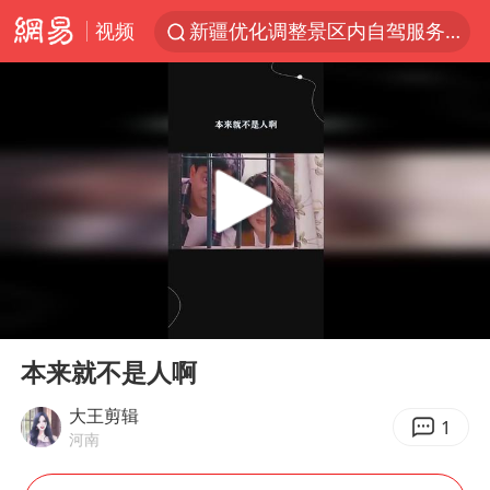
视频
新疆优化调整景区内自驾服务费
微信又有新功能，你可以“撤回”你的撤回了！
浙江上海等地有大雨或暴雨
梁家辉：到内地拍戏不是北上是回归
情侣平潭拍日出坠崖1死1伤
西湖突现狂风暴雨 游客瞬间被浇透
白海豚将正面袭击贯穿浙江
00:00
00:21
《欢迎来龙餐馆》口碑
Play
Ent
full
几元成本的AI广告导致千万市值蒸发
本来就不是人啊
商场现钱学森巨幅海报 负责人回应
大王剪辑
1
河南
杭州全市有序停课