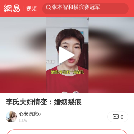
张本智和横滨赛冠军
视频
上海金山筑牢“白海豚”防汛屏障
上半年我国经营主体结构持续优化
白海豚对华东华北影响会大于巴威
于东来回应胖东来近25年老店年底关闭
《披荆斩棘2026》阵容官宣
全球最大级别运输船通过长江大桥
独闯南太行的失联女生最后轨迹已确认
00:00
01:37
上海全力守护市民“菜篮子”
Play
Ent
full
李氏夫妇情变：婚姻裂痕
国足U17与阿森纳决赛取消 并列冠军
心安勿忘o
白海豚北上或致京津冀暴雨
0
山东
构建更高水平的全民健身公共服务体系