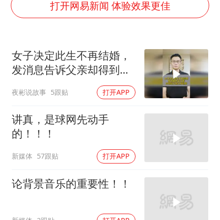
打开网易新闻 体验效果更佳
上门女婿出轨女邻居多年被判重婚罪
香港刷新1884年以来最高气温纪录
新疆一婚礼线上邀请引热议
女子决定此生不再结婚，
《龙餐馆》 冲奖
发消息告诉父亲却得到父
亲这样回复！
存款市场为何两极分化
夜彬说故事
5跟贴
打开APP
云南一男子胃中取出180颗铁钉
讲真，是球网先动手
以军士兵把枪口对准中国记者
的！！！
奋力开创中国式现代化建设新局面
新媒体
57跟贴
打开APP
论背景音乐的重要性！！