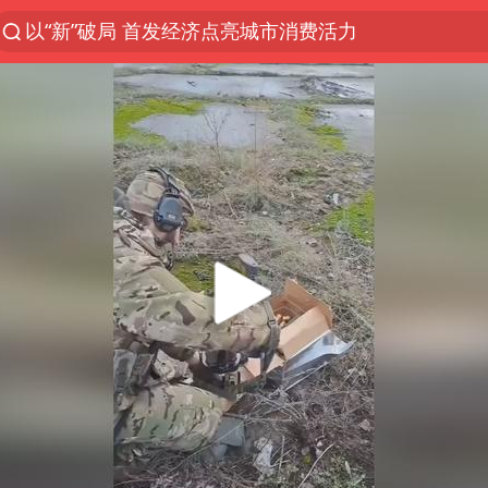
以“新”破局 首发经济点亮城市消费活力
47岁妈妈突然产女 26岁女儿：很震惊
阿根廷足协发文力挺因凡蒂诺
日本广岛民众举行游行反对政府行径
日韩股市高开跳水 SK海力士下挫转跌
AI能不能接广告
台风白海豚最新路径研判来了
OpenAI为免费用户升级GPT-5.6 Luna
我国编制完成新版全月地质图
现代版摸金校尉落网查获400多枚古币
毛宁转发梯田音乐会视频海外网友赞叹