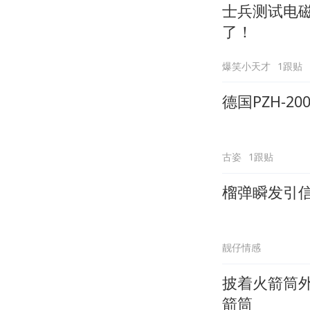
士兵测试电
了！
爆笑小天才
1跟贴
德国PZH-20
古姿
1跟贴
榴弹瞬发引
靓仔情感
披着火箭筒外
箭筒