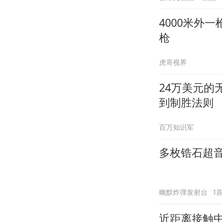
4000米外
枪
虎哥视界
24万美元的
到制胜法则
百万知识军
多枚锆石超
幽默炸弹发射台
1
近距离接触