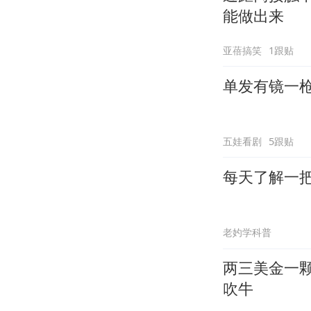
能做出来
亚蓓搞笑
1跟贴
单发有镜一
五娃看剧
5跟贴
每天了解一把
老妁学科普
两三美金一
吹牛