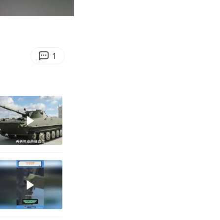
00:58
Enter
fullscreen
1
0℃～45℃