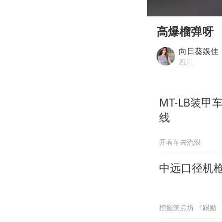
00:00
Play
高爆榴弹呀
向日葵娱佳
四川
MT-LB装
线
开着车去流浪
中远口径机枪崛
挖掘笑点坊
1跟贴