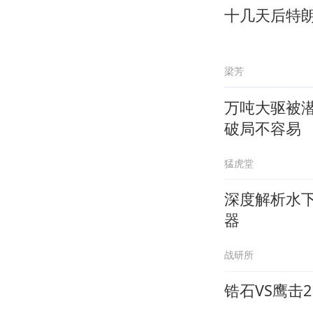
十几天后特朗
梁芳
万吨大驱被潜
破局不容易
猛虎堂
深度解析水
器
战研所
锆石VS鹰击2