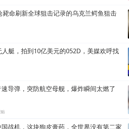
一枪毙命刷新全球狙击记录的乌克兰鳄鱼狙击
无人艇，拍到10亿美元的052D，美媒欢呼找
音速导弹，突防航空母舰，爆炸瞬间太燃了
跟贴
中国战机，这块狗皮膏药，全世界没有第二家