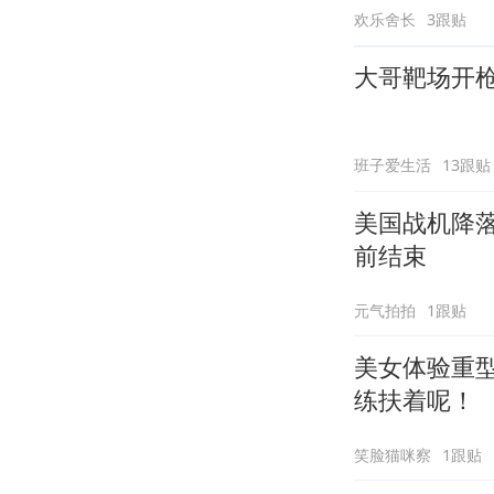
欢乐舍长
3跟贴
大哥靶场开
班子爱生活
13跟贴
美国战机降
前结束
元气拍拍
1跟贴
美女体验重
练扶着呢！
笑脸猫咪察
1跟贴