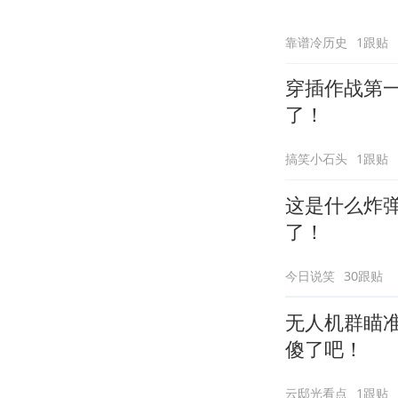
靠谱冷历史
1跟贴
穿插作战第一
了！
搞笑小石头
1跟贴
这是什么炸
了！
今日说笑
30跟贴
无人机群瞄
傻了吧！
云邸光看点
1跟贴