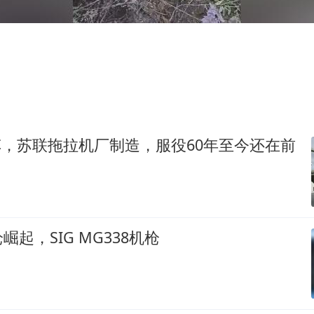
男子结婚8年发现3个女儿均非亲生
深圳地面沉降致车辆损坏系谣言
房主任回应争议
消费新图景｜多举措提升消费体验 释放夏日经济活力
国家气候中心：8月将有4轮高温过程，部分地区可达4
“China Cool”成海外热词
甲车，苏联拖拉机厂制造，服役60年至今还在前
奋进开新局 实干挑大梁
起，SIG MG338机枪