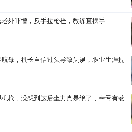
枪老外吓懵，反手拉枪栓，教练直摆手
落航母，机长自信过头导致失误，职业生涯提
型机枪，没想到这后坐力真是绝了，幸亏有教