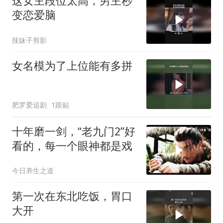
这女主段位太高，男主秒
变恋爱脑
辣妹子剪影
女名模为了上位能有多拼
肥罗爱追剧
1跟贴
十年磨一剑，“老九门2”好
看的，每一个眼神都是戏
今日养生之道
第一次在东北吃饭，胃口
大开