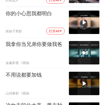
白宸侃片
打开APP
你的小心思我都明白
辣妹子剪影
打开APP
我拿你当兄弟你要做我爸
金鑫影视
1跟贴
不用说都要加钱
山鸡看剧
1跟贴