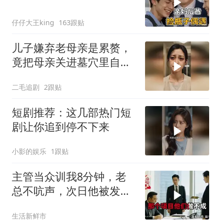
仔仔大王king
163跟贴
儿子嫌弃老母亲是累赘，
竟把母亲关进墓穴里自生
自灭！
二毛追剧
2跟贴
短剧推荐：这几部热门短
剧让你追到停不下来
小影的娱乐
1跟贴
主管当众训我8分钟，老
总不吭声，次日他被发配
4座郊区仓库
生活新鲜市