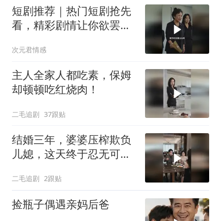
短剧推荐｜热门短剧抢先
看，精彩剧情让你欲罢不
能！
次元君情感
主人全家人都吃素，保姆
却顿顿吃红烧肉！
二毛追剧
37跟贴
结婚三年，婆婆压榨欺负
儿媳，这天终于忍无可
忍！
二毛追剧
2跟贴
捡瓶子偶遇亲妈后爸