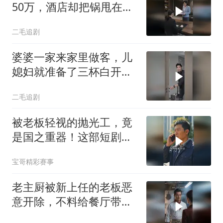
50万，酒店却把锅甩在总
裁头上！
二毛追剧
婆婆一家来家里做客，儿
媳妇就准备了三杯白开
水！
二毛追剧
被老板轻视的抛光工，竟
是国之重器！这部短剧燃
炸了
宝哥精彩赛事
老主厨被新上任的老板恶
意开除，不料给餐厅带来
巨大灾难！