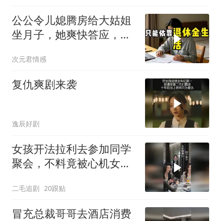
公公令儿媳腾房给大姑姐
坐月子，她爽快答应，出
门前带走全部燃气卡和保
次元君情感
单
复仇爽剧来袭
逸辰好剧
女孩开法拉利去参加同学
聚会，不料竟被心机女冒
充车主！
二毛追剧
20跟贴
冒充总裁哥哥去酒店消费