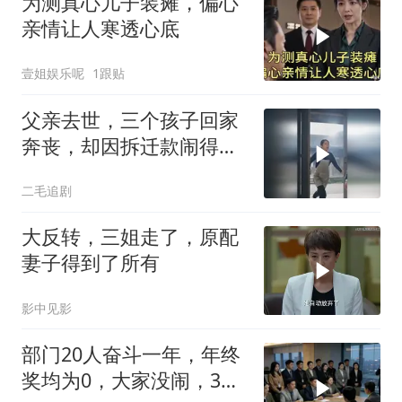
为测真心儿子装瘫，偏心
亲情让人寒透心底
壹姐娱乐呢
1跟贴
父亲去世，三个孩子回家
奔丧，却因拆迁款闹得死
去活来！
二毛追剧
大反转，三姐走了，原配
妻子得到了所有
影中见影
部门20人奋斗一年，年终
奖均为0，大家没闹，3天