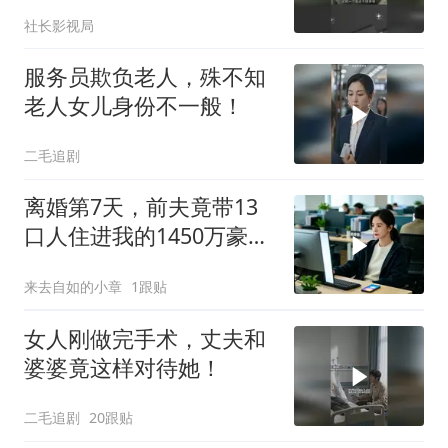
社长影视局
服务员欺负老人，殊不知
老人女儿身份不一般！
二毛追剧
离婚第7天，前夫竟带13
口人住进我的1450万豪
宅，一开门全傻眼
来去自如的小章
1跟贴
女人刚做完手术，丈夫和
婆婆竟这样对待她！
二毛追剧
20跟贴