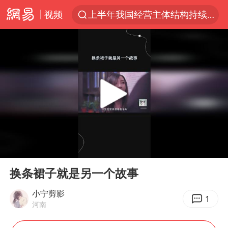
视频
上半年我国经营主体结构持续优化
王传君 《披荆斩棘》
上海：5号线16号线浦江线全线停运
白海豚预计将在浙江苍南到三门一带登陆
今日15时起福州地铁高架区段停运
国足U17与阿森纳决赛取消 并列冠军
王艺迪2-4不敌张本美和止步4强
00:00
00:28
上门女婿出轨女邻居多年被判重婚罪
Play
Ent
full
2025年小学教师减少13.19万
换条裙子就是另一个故事
王艺迪无缘横滨赛决赛
小宁剪影
1
河南
泰国：高度重视中国游客旅游体验