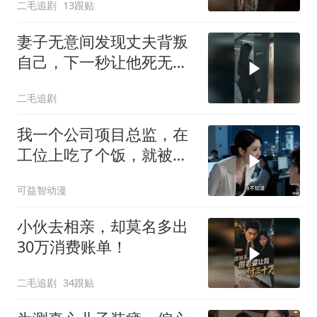
二毛追剧
13跟贴
妻子无意间发现丈夫背叛
自己，下一秒让他死无葬
身之地！
二毛追剧
我一个公司项目总监，在
工位上吃了个饭，就被新
来的总监针对
可益智动漫
小伙去相亲，却莫名多出
30万消费账单！
二毛追剧
34跟贴