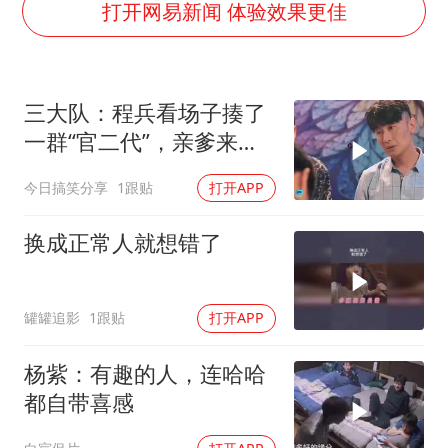
上海大部迎大暴雨
打开网易新闻 体验效果更佳
《龙餐馆》 冲奖
蒯曼挺进WTT横滨冠军赛女单四强
三大队：程兵看场子揍了
以军士兵把枪口对准中国记者
一群“官二代”，亲爹来捞
笔试第一被劝弃考涉事副校长被撤职
人也得毕恭毕敬
今日搞笑分享
1跟贴
打开APP
白海豚5次眼壁置换
构建更高水平的全民健身公共服务体系
换成正常人就想错了
罐罐追影
1跟贴
打开APP
杨紫：有趣的人，连哈哈
都自带喜感