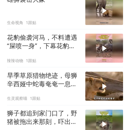
生命视角
1跟贴
花豹偷袭河马，不料遭遇
“屎喷一身”，下幕花豹反
应亮了
辣辣动物
1跟贴
旱季草原猎物绝迹，母狮
辛西娅中蛇毒奄奄一息，
雄狮奥罗忍痛自割血肉，
生灵观察喵
1跟贴
以自身皮肉续命爱妻
狮子都追到家门口了，野
猪被拖出来那刻，吓出一
身冷汗！