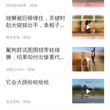
阿哲谈动物界
1跟贴
雄狮被巨蟒缠住，关键时
刻大猩猩出手，拿棍子把
巨蟒赶走了
懂忧笑场
1跟贴
鬣狗群试图围猎带娃雄
狮，结果却付出惨重代
价！
动物之shen
1跟贴
它会大跳哈哈哈哈
龙龙剪辑
1跟贴