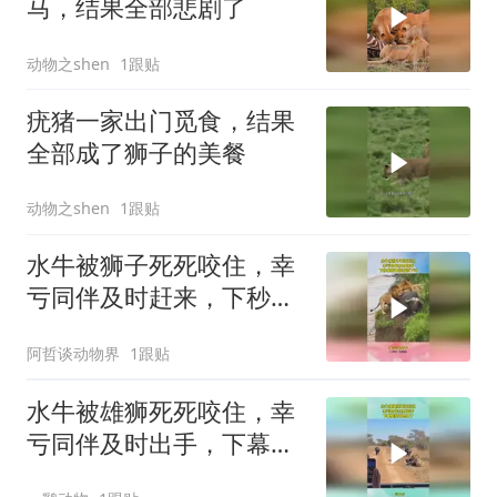
马，结果全部悲剧了
动物之shen
1跟贴
疣猪一家出门觅食，结果
全部成了狮子的美餐
动物之shen
1跟贴
水牛被狮子死死咬住，幸
亏同伴及时赶来，下秒雄
狮直接被顶下河
阿哲谈动物界
1跟贴
水牛被雄狮死死咬住，幸
亏同伴及时出手，下幕雄
狮跑也晚了