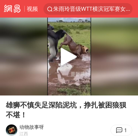
视频
女子开一天一夜空调后二氧化碳中毒
美国将对多晶硅衍生品加征15%关税
佛山通报笔试前13被淘汰后5名进体检
泰国校园枪击案死亡人数升至7人
陕西省委书记赶赴柞水县杏坪镇
女孩摆摊卖菌子时收到北大通知书
年内第一高价股今日打新
00:00
00:15
改名后的“青海拉面”店
Play
Ent
full
雄狮不慎失足深陷泥坑，挣扎被困狼狈
粉笔教育发布“自曝式”公开信
不堪！
广岛核爆81周年央视播《奥本海默》
动物故事呀
中国女篮热身赛7日将战尼日利亚
1
江西