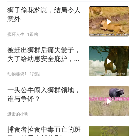
狮子偷花豹崽，结局令人
意外
蜜环人生
1跟贴
被赶出狮群后痛失爱子，
为了给幼崽安全庇护，狮
子妈妈卑微求和却遭驱
动物趣谈1
1跟贴
赶，看母狮卡丽如何用狩
猎夺回体面
一头公牛闯入狮群领地，
谁与争锋？
进击的小明
捕食者捡食中毒而亡的斑