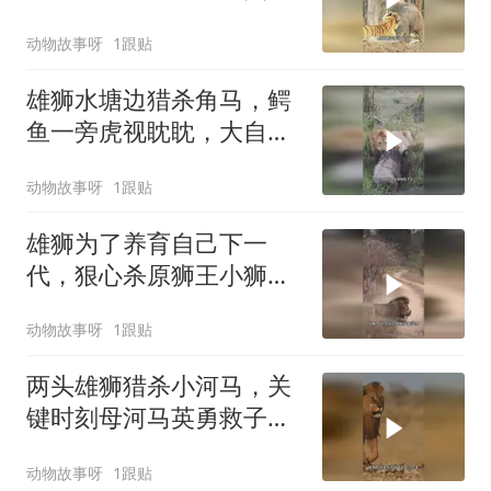
决谁能笑到最后
动物故事呀
1跟贴
雄狮水塘边猎杀角马，鳄
鱼一旁虎视眈眈，大自然
上演激烈角逐
动物故事呀
1跟贴
雄狮为了养育自己下一
代，狠心杀原狮王小狮
子，残酷法则生存之战
动物故事呀
1跟贴
两头雄狮猎杀小河马，关
键时刻母河马英勇救子，
草原惊险一幕上演
动物故事呀
1跟贴