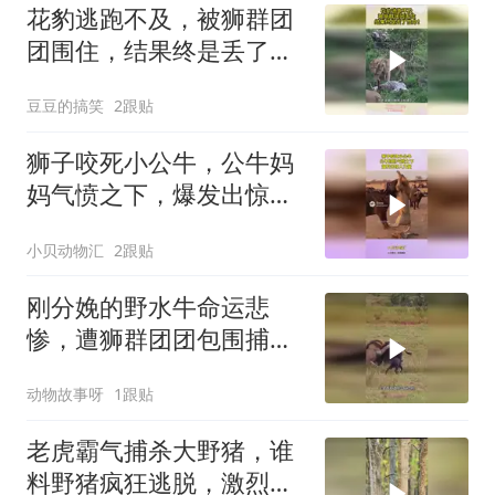
花豹逃跑不及，被狮群团
团围住，结果终是丢了性
命！
豆豆的搞笑
2跟贴
狮子咬死小公牛，公牛妈
妈气愤之下，爆发出惊人
力量！
小贝动物汇
2跟贴
刚分娩的野水牛命运悲
惨，遭狮群团团包围捕
杀，生命之殇令人叹息
动物故事呀
1跟贴
老虎霸气捕杀大野猪，谁
料野猪疯狂逃脱，激烈对