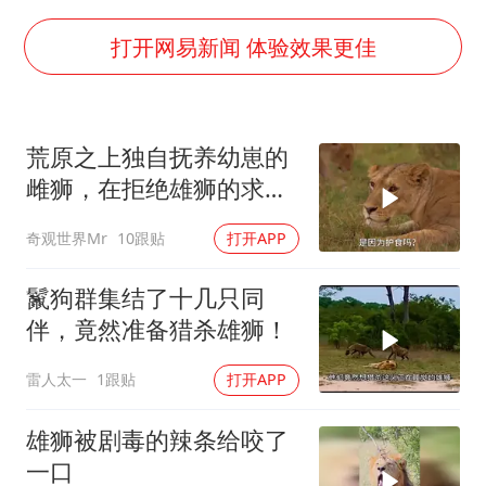
四川宜宾市高县发生4.9级地震
打开网易新闻 体验效果更佳
公司“上四休三”但要降薪1000元
国民党推出AI发言人“郑小文”
A股收盘：三大指数均涨超1%
荒原之上独自抚养幼崽的
如何把百年大党建设得更加坚强有力？
雌狮，在拒绝雄狮的求偶
时，竟然被用饥饿来报复
奇观世界Mr
10跟贴
打开APP
鬣狗群集结了十几只同
伴，竟然准备猎杀雄狮！
雷人太一
1跟贴
打开APP
雄狮被剧毒的辣条给咬了
一口