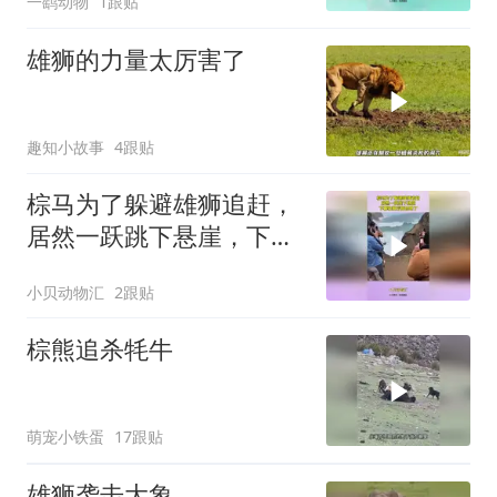
一鹞动物
1跟贴
雄狮的力量太厉害了
趣知小故事
4跟贴
棕马为了躲避雄狮追赶，
居然一跃跳下悬崖，下幕
雄狮后悔也晚了
小贝动物汇
2跟贴
棕熊追杀牦牛
萌宠小铁蛋
17跟贴
雄狮袭击大象