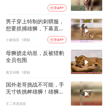
打开APP
男子穿上特制的刺猬服，
想要抓捕雄狮，下幕直接
吓出冷汗
小婕搞笑
1跟贴
打开APP
母狮掳走幼崽，反被猎豹
全员包围
臭宝动物
1跟贴
国外老哥挑战不可能，手
无寸铁挑衅雄狮！雄狮居
然被他打败了！
王二哥老搞笑