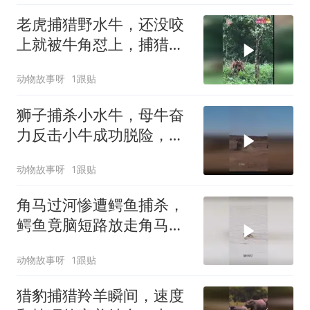
老虎捕猎野水牛，还没咬
上就被牛角怼上，捕猎失
败灰溜溜地跑了
动物故事呀
1跟贴
狮子捕杀小水牛，母牛奋
力反击小牛成功脱险，惊
心动魄一幕上演
动物故事呀
1跟贴
角马过河惨遭鳄鱼捕杀，
鳄鱼竟脑短路放走角马，
上演啼笑皆非一幕
动物故事呀
1跟贴
猎豹捕猎羚羊瞬间，速度