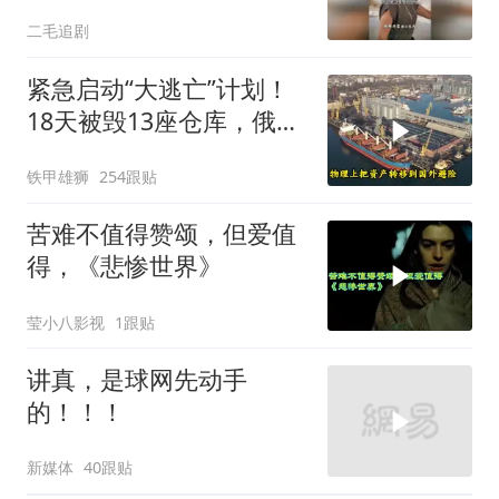
惹的！
二毛追剧
紧急启动“大逃亡”计划！
18天被毁13座仓库，俄电
商巨头被逼无奈，出此下
铁甲雄狮
254跟贴
策
苦难不值得赞颂，但爱值
得，《悲惨世界》
莹小八影视
1跟贴
讲真，是球网先动手
的！！！
新媒体
40跟贴