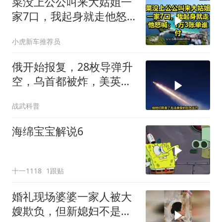
菜没上公公叫来大姑姐一
家7口，我起身就走他怒
喊：1万3账单谁付
小虎新车推荐员
俄开始报复，28枚导弹升
空，乌首都被炸，美英法
德失声
战武科普
海绵宝宝解说6
十一1118
1跟贴
婚礼现场婆婆一家人被大
嫂欺负，但新媳妇不是好