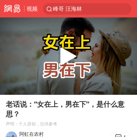
视频
峰哥 汪海林
西湖突现狂风暴雨 游客瞬间被浇透
富婆带资进组给自己硬加60多场吻戏
河南重大刑事案嫌疑人落网
黄金创今年来最大单周涨幅
视频丨中国东方电气集团原党组副书记、董事宋致远被查
梁家辉：到内地拍戏不是北上是回归
00:00
02:03
白海豚将正面袭击贯穿浙江
Play
Ent
full
酒店回应车内过夜被收150元
老话说：“女在上，男在下”，是什么意
思？
“不怕六爷挂得多 就怕六爷挂一颗”
声明：个人原创，仅供参考
牛津大学一纸声明甩不了锅
阿虹在农村