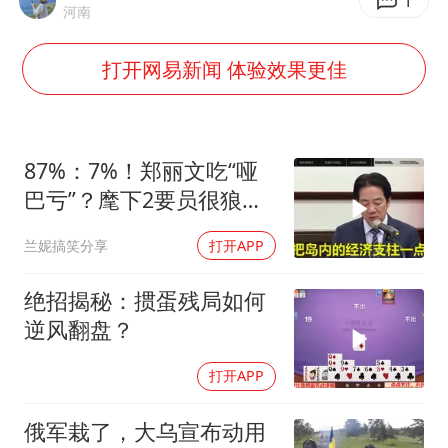
网传《披荆斩棘2026》名单
1
河南
新疆景区自驾服务费改为按车收费
打开网易新闻 体验效果更佳
女主硬加吻戏短剧已下架
浙江台州《告全体市民书》
香港宏福苑火灾或由烟头引起
87%：7%！郑丽文吃“哑
人民的健康、体质、幸福一脉相承
巴亏”？麾下2要员很狼
狈，国民党未来堪忧
兰妮搞笑分享
打开APP
绝招揭秘：掼蛋残局如何
逆风翻盘？
打开APP
俄军栽了，大乌宣布动用