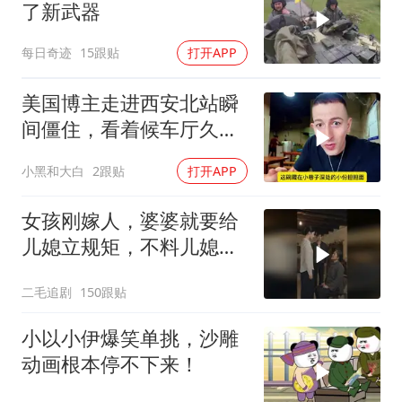
了新武器
每日奇迹
15跟贴
打开APP
美国博主走进西安北站瞬
间僵住，看着候车厅久久
说不出话语
小黑和大白
2跟贴
打开APP
女孩刚嫁人，婆婆就要给
儿媳立规矩，不料儿媳不
是好惹的！
二毛追剧
150跟贴
小以小伊爆笑单挑，沙雕
动画根本停不下来！