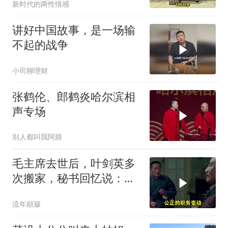
新时代的两性情感
讲好中国故事，是一场输
不起的战争
小司聊理财
张鹤伦、郎鹤炎哈尔滨相
声专场
别人都叫我阿腈
毛主席去世后，叶剑英多
次搬家，秘书回忆说：有
时一晚上能搬三次
流年顛簸