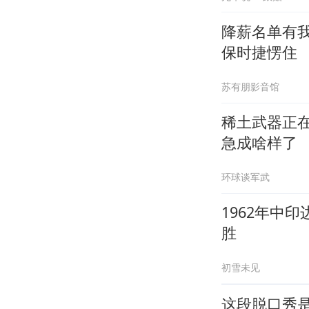
降薪名单有
保时捷愣住
苏有朋影音馆
稀土武器正
急成啥样了
环球谈军武
1962年中
胜
初雪未见
这段脱口秀