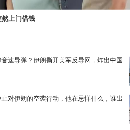
老挝国会主席赛宋蓬逝世
白海豚将正面袭击贯穿浙江
突然上门借钱
酒店回应车内过夜被收150元
杭州全市有序停课
商场现钱学森巨幅海报 负责人回应
36岁男演员成景区NPC后人气爆棚
超音速导弹？伊朗撕开美军反导网，炸出中国
夏日经济乘“热”而上 消费市场向“新”而行
乐享全民健身 共筑健康中国
中止对伊朗的空袭行动，他在忌惮什么，谁出