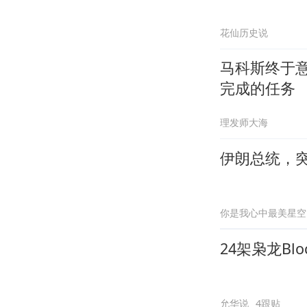
花仙历史说
马科斯终于
完成的任务
理发师大海
伊朗总统，
你是我心中最美星空
24架枭龙B
允华说
4跟贴