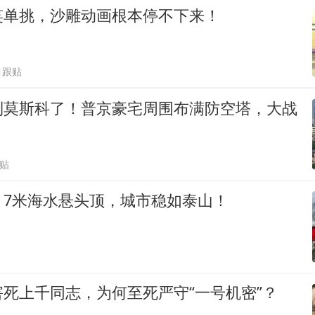
笑单挑，沙雕动画根本停不下来！
1跟贴
到莫斯科了！普京豪宅周围布满防空塔，大战
跟贴
：7米海水悬头顶，城市稳如泰山！
死上千同志，为何至死严守“一号机密”？