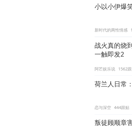
小以小伊爆
新时代的两性情感
战火真的烧
一触即发2
阿芒娱乐说
1562
荷兰人日常
恋与深空
444跟贴
叛徒顾顺章害