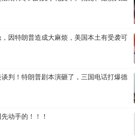
急，因特朗普造成大麻烦，美国本土有受袭可
美谈判！特朗普剧本演砸了，三国电话打爆德
网先动手的！！！