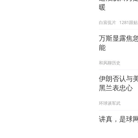
暖
白宸侃片
1281跟贴
万斯显露焦
能
和风聊历史
伊朗否认与
黑兰表忠心
环球谈军武
讲真，是球