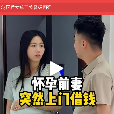
国乒女单三将晋级四强
光影经济撬动暑期消费新蓝海
马克·艾伦退出斯诺克中国公开赛
新疆优化调整景区内自驾服务费
上四休三，但降薪1000元，你接受吗？
央视新主播李秋莹孙亚鹏亮相
情侣平潭拍日出坠崖1死1伤
梁家辉：到内地拍戏不是北上是回归
全民健身事业高质量发展
台当局重金为“台独”织“皇帝新衣”
几元成本的AI广告导致千万市值蒸发