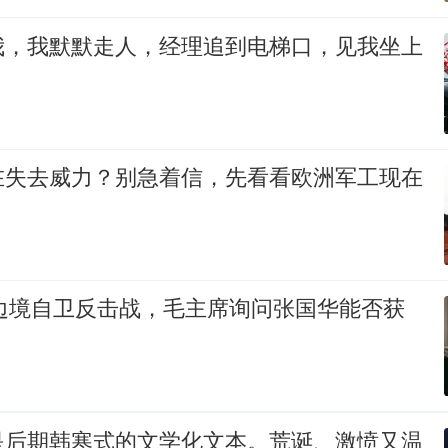
我，我默默走人，经理追到电梯口，见我坐上
在失去威力？别急着信，先看看欧洲军工现在
印边境自卫反击战，毛主席询问张国华能否获
是后期韩寒式的文学化文本。荒诞、激愤又温