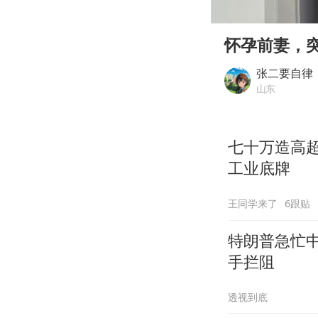
00:00
Play
怀孕前妻，
张二要自律
山东
七十万造高
工业底牌
王同学来了
6跟贴
特朗普急忙
手拦阻
透视到底