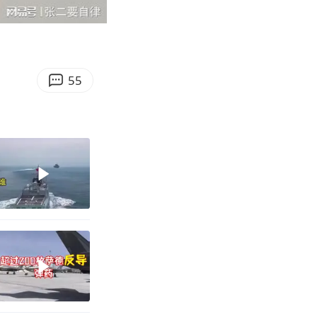
06:34
Enter
fullscreen
55