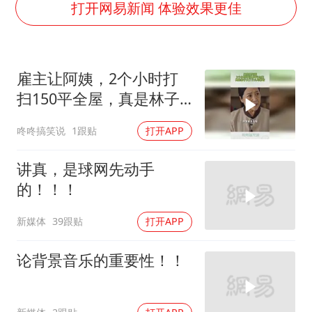
吉林一“温度计大楼”读数爆表
打开网易新闻 体验效果更佳
我国编制完成新版全月地质图
深圳地面沉降致车辆损坏系谣言
雇主让阿姨，2个小时打
外交部发言人就广岛核爆81周年等答记者问
扫150平全屋，真是林子
中国“五箭齐发”反制美国
大了什么鸟都有
咚咚搞笑说
1跟贴
打开APP
首次证实！“胶球”存在
东方甄选被判赔偿江小白30万元
讲真，是球网先动手
奋进开新局 实干挑大梁
的！！！
新媒体
39跟贴
打开APP
论背景音乐的重要性！！