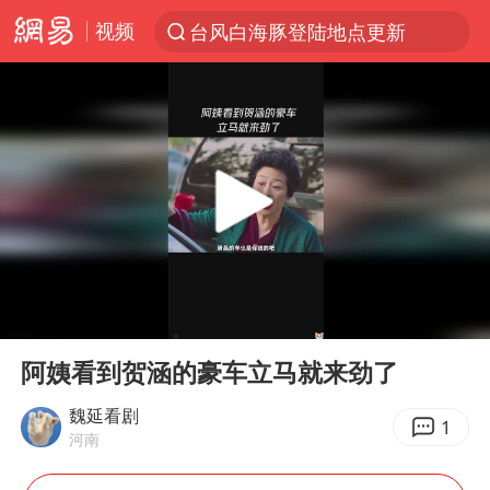
视频
台风白海豚登陆地点更新
以“新”破局 首发经济点亮城市消费活力
台风白海豚进入48小时警戒线
佛得角门将亮相智利俱乐部主场
中方回应是否在太平洋海底开采稀土
台风白海豚影响中国已成定局
看守所辅警收受10万获刑1年
00:00
01:01
U17国足1分钟轰2球
Play
Ent
full
宇树科技发行价格150.80元/股
阿姨看到贺涵的豪车立马就来劲了
五粮液渠道价一箱上涨近百元
魏延看剧
1
河南
宇树科技王兴兴身家有望超200亿元