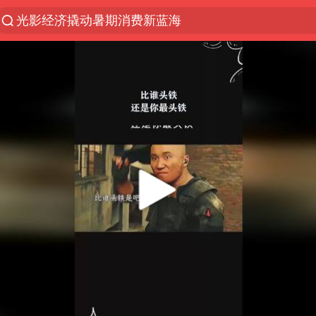
光影经济撬动暑期消费新蓝海
郑丽文：台湾从来没有“独立”过
新疆优化调整景区内自驾服务费
茅台部分直营店飞天茅台提价
白海豚将正面袭击贯穿浙江
情侣平潭拍日出坠崖1死1伤
酒店回应车内过夜被收150元
黄金牛市回来了吗
酒店花洒现排泄物住客索赔遭拒
杭州全市有序停课
夏日经济乘“热”而上 消费市场向“新”而行