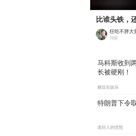
00:00
Play
比谁头铁，
狂吃不胖大
河南
马科斯收到
长被硬刚！
糖逗在娱乐
特朗普下令
老好人的愤怒