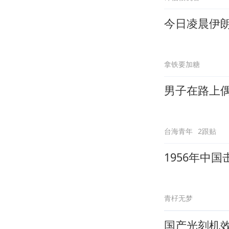
今日凌晨伊朗
拿铁要加糖
男子在路上偶
台海青年
2跟贴
1956年中
青杍无梦
国产光刻机