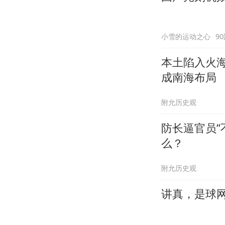
小雪的运动之心
9
本土陷入火
成南海布局
附允历史观
防长逼官员“
么？
附允历史观
讲真，是球