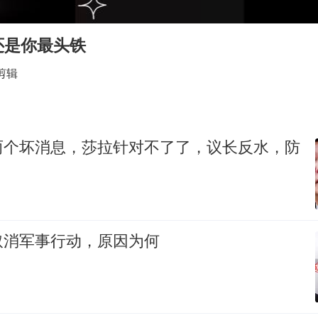
上四休三，但降薪1000元，你接受吗？
泰国初中生饮弹自尽前开了26枪
还是你最头铁
36岁男演员成景区NPC后人气爆棚
剪辑
全民健身事业高质量发展
台当局重金为“台独”织“皇帝新衣”
几元成本的AI广告导致千万市值蒸发
两个坏消息，莎拉针对不了了，议长反水，防
乐享全民健身 共筑健康中国
取消军事行动，原因为何