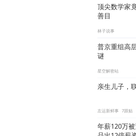
顶尖数学家
善目
林子说事
普京重组高
谜
星空解密站
亲生儿子，
左运新鲜事
7跟贴
年薪120万
品出12倍薪