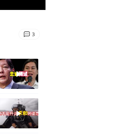
00:17
Enter
fullscreen
3