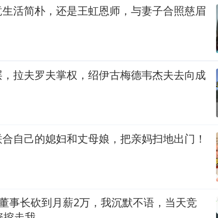
竟生活简朴，还是王虹恩师，与妻子合照慈眉
层，拉夫罗夫掌权，绍伊古梅德韦杰夫去向成
联合自己的媳妇和丈母娘，把亲妈扫地出门！
被董事长砍到月薪2万，我沉默不语，当天竞
资挖走我