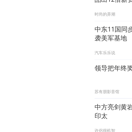
时尚的弄潮
中东11国
袭美军基地
汽车乐乐说
领导把年终
苏有朋影音馆
中方亮剑黄
印太
许侶很机智