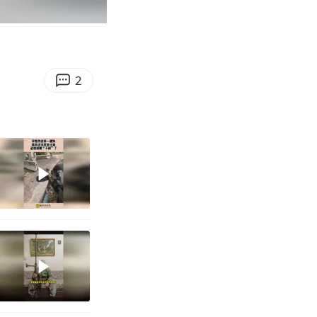
00:52
Enter
fullscreen
2