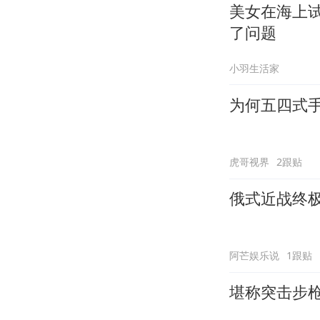
美女在海上
了问题
小羽生活家
为何五四式
虎哥视界
2跟贴
俄式近战终极
阿芒娱乐说
1跟贴
堪称突击步枪