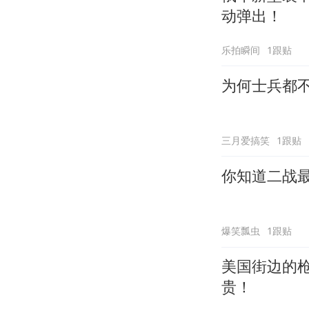
动弹出！
乐拍瞬间
1跟贴
为何士兵都
三月爱搞笑
1跟贴
你知道二战
爆笑瓢虫
1跟贴
美国街边的
贵！