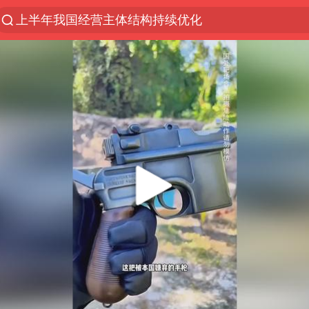
上半年我国经营主体结构持续优化
王传君 《披荆斩棘》
上海：5号线16号线浦江线全线停运
白海豚预计将在浙江苍南到三门一带登陆
今日15时起福州地铁高架区段停运
国足U17与阿森纳决赛取消 并列冠军
王艺迪2-4不敌张本美和止步4强
上门女婿出轨女邻居多年被判重婚罪
2025年小学教师减少13.19万
王艺迪无缘横滨赛决赛
泰国：高度重视中国游客旅游体验