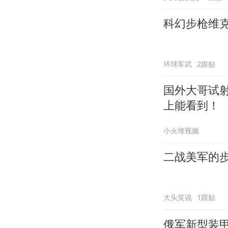
科幻步枪维
环球军武
2跟贴
国外大哥试射
上能看到！
小火堆视频
二战美军的
大头笑说
1跟贴
俄军新型装