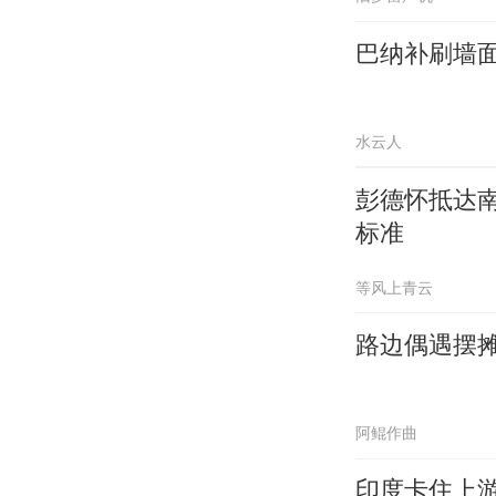
巴纳补刷墙面
水云人
彭德怀抵达
标准
等风上青云
路边偶遇摆
阿鲲作曲
印度卡住上