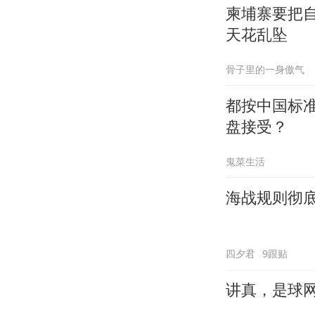
柬埔寨要把
天花乱坠
骨子里的一身傲气
都按中国标
盘接受？
鬼菜生活
海战规则彻
四夕君
9跟贴
讲真，是球