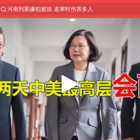
河南刑案嫌犯被抓 逃窜时伤害多人
光影经济撬动暑期消费新蓝海
浙江上海等地有大雨或暴雨
新疆优化调整景区内自驾服务费
上四休三，但降薪1000元，你接受吗？
黄金牛市回来了吗
情侣平潭拍日出坠崖1死1伤
台当局重金为“台独”织“皇帝新衣”
白海豚将正面袭击贯穿浙江
微信又有新功能，你可以“撤回”你的撤回了！
几元成本的AI广告导致千万市值蒸发