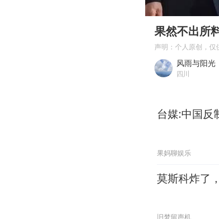
00:00
Play
果然不出所
声明：个人原创，仅
风雨与阳光
四川
台媒:中国反
果妈聊娱乐
莫斯科炸了
旧梦留声机