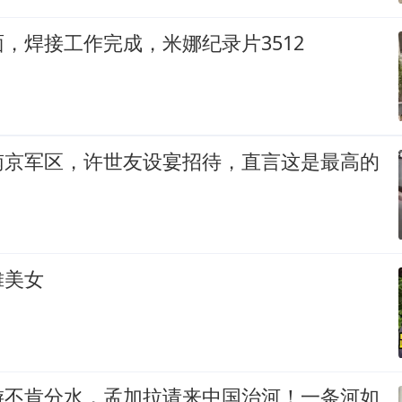
，焊接工作完成，米娜纪录片3512
南京军区，许世友设宴招待，直言这是最高的
摊美女
游不肯分水，孟加拉请来中国治河！一条河如