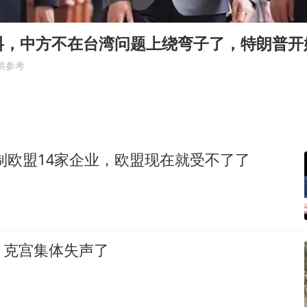
《欢迎来龙餐馆》口碑
杭州全市有序停课
料，中方不在台湾问题上绕弯子了，特朗普开
商场现钱学森巨幅海报 负责人回应
供参考
“不怕六爷挂得多 就怕六爷挂一颗”
全民健身事业高质量发展
WTT瑞典大满贯女单签表出炉
制欧盟14家企业，欧盟现在就受不了了
36岁男演员成景区NPC后人气爆棚
乐享全民健身 共筑健康中国
，克宫集体失声了