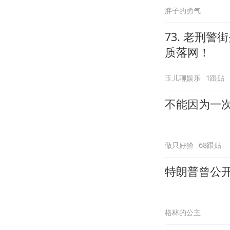
胖子的勇气
73. 老刑
质落网！
玉儿聊娱乐
1跟贴
不能因为一
做只好猹
68跟贴
特朗普曾公
格林的公主