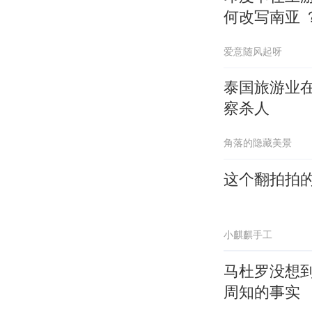
何改写南亚 
爱意随风起呀
泰国旅游业
察杀人
角落的隐藏美景
这个翻拍拍
小麒麒手工
马杜罗没想
周知的事实