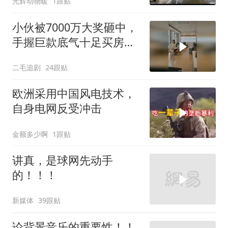
光辉动物暖
1跟贴
小伙被7000万大奖砸中，
手握巨款底气十足买房不
问价！
二毛追剧
24跟贴
欧洲采用中国风电技术，
自身电网反受冲击
金额多少啊
1跟贴
讲真，是球网先动手
的！！！
新媒体
39跟贴
论背景音乐的重要性！！