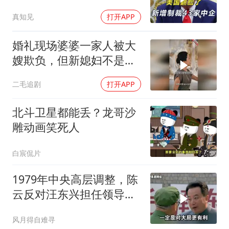
模，43家中企遭殃
真知见
打开APP
婚礼现场婆婆一家人被大
嫂欺负，但新媳妇不是好
惹的！
二毛追剧
打开APP
北斗卫星都能丢？龙哥沙
雕动画笑死人
白宸侃片
1979年中央高层调整，陈
云反对汪东兴担任领导职
务
风月得自难寻