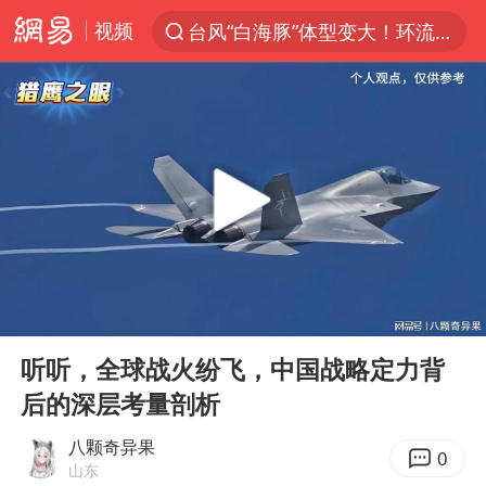
视频
台风“白海豚”体型变大！环流面积接近13个浙江那么大
上半年我国机械工业经济运行稳中有进
汪峰阻止14岁女儿买大牌
女子开一天一夜空调后二氧化碳中毒
王力宏演唱会黄牛带观众藏匿被查获
官方通报教师招聘笔试前13名被淘汰
泰国校园枪击案死亡人数升至7人
00:00
11:05
陕西省委书记赶赴柞水县杏坪镇
Play
Ent
full
女孩摆摊卖菌子时收到北大通知书
听听，全球战火纷飞，中国战略定力背
后的深层考量剖析
改名后的“青海拉面”店
广岛核爆81周年央视播《奥本海默》
八颗奇异果
0
山东