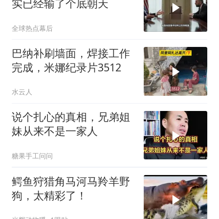
实已经输了个底朝天
全球热点幕后
巴纳补刷墙面，焊接工作
完成，米娜纪录片3512
水云人
说个扎心的真相，兄弟姐
妹从来不是一家人
糖果手工问问
鳄鱼狩猎角马河马羚羊野
狗，太精彩了！