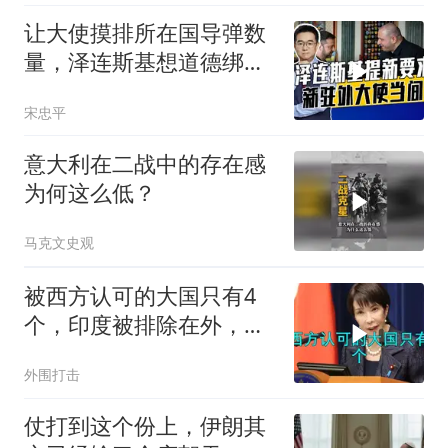
让大使摸排所在国导弹数
量，泽连斯基想道德绑架
援乌国，黔驴技穷
宋忠平
意大利在二战中的存在感
为何这么低？
马克文史观
被西方认可的大国只有4
个，印度被排除在外，为
何只能算准大国？
外围打击
仗打到这个份上，伊朗其