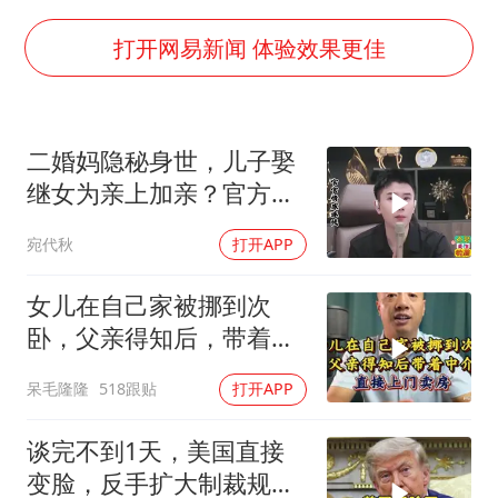
四川宜宾市高县发生4.9级地震
河南某医院2.33亿工程串标案细节披露
打开网易新闻 体验效果更佳
男子杀人后逃进深山21年活得像野人
立秋的仪式感
二婚妈隐秘身世，儿子娶
公司“上四休三”但要降薪1000元
继女为亲上加亲？官方怒
A股收盘：三大指数均涨超1%
批！
宛代秋
打开APP
朱雨玲晋级WTT横滨冠军赛女单八强
如何把百年大党建设得更加坚强有力？
女儿在自己家被挪到次
卧，父亲得知后，带着中
介直接上门卖房
呆毛隆隆
518跟贴
打开APP
谈完不到1天，美国直接
变脸，反手扩大制裁规