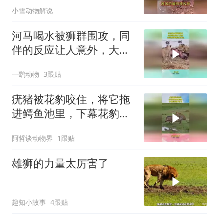
小雪动物解说
河马喝水被狮群围攻，同
伴的反应让人意外，大自
然的食物链太残忍
一鹞动物
3跟贴
疣猪被花豹咬住，将它拖
进鳄鱼池里，下幕花豹跑
不掉了
阿哲谈动物界
1跟贴
雄狮的力量太厉害了
趣知小故事
4跟贴