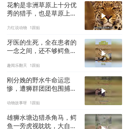
花豹是非洲草原上十分优
秀的猎手，也是草原上得
情场高手
力红说动物
1跟贴
牙医的生死，全在患者的
一念之间，还不够鳄鱼塞
牙缝的！
趣闻乐翻天
1跟贴
刚分娩的野水牛命运悲
惨，遭狮群团团包围捕
杀，生命之殇令人叹息
动物故事呀
1跟贴
雄狮水塘边猎杀角马，鳄
鱼一旁虎视眈眈，大自然