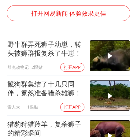
泰国校园枪击事件已致8死30余伤
胡彦斌获《歌手2026》歌王
打开网易新闻 体验效果更佳
宇树王兴兴被问了360多个问题
美参院通过一项对俄能源领域制裁法案
野牛群弄死狮子幼崽，转
四川宜宾地震网友称睡觉被摇醒
头被狮群报复杀了牛崽！
夯实基础开新局
舒克动物记
2跟贴
打开APP
鬣狗群集结了十几只同
伴，竟然准备猎杀雄狮！
雷人太一
1跟贴
打开APP
猎豹狩猎羚羊，复杀狮子
的精彩瞬间