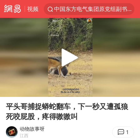
视频
中国东方电气集团原党组副书记、董事宋致远被查
俄黑客称掌握北约直接参与袭俄证据
浙江海事局启动Ⅰ级防台应急响应
预计“白海豚”明晚将在浙江舟山到福建福鼎一带沿海登陆
云南一地村民过火把节意外灼伤16人
泰国初中生饮弹自尽前开了26枪
用AI造出新病毒意味着什么
00:00
00:58
今年第二强台风将带来多大影响
Play
Ent
full
美股创4月份以来最大单周涨幅
平头哥捕捉蟒蛇翻车，下一秒又遭孤狼
死咬屁股，疼得嗷嗷叫
王虹邓煜的同学获统计学界诺贝尔奖
台州《告全体市民书》：非必要不外出
动物故事呀
1
江西