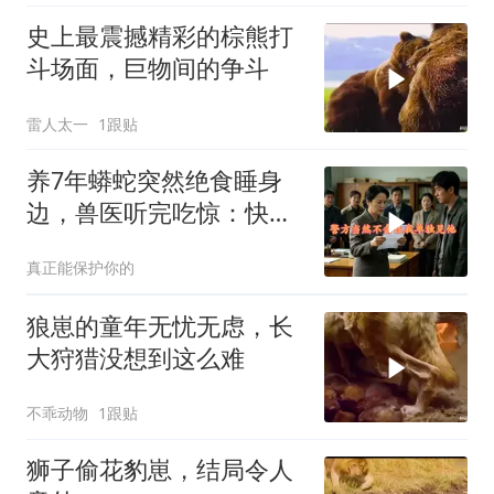
史上最震撼精彩的棕熊打
斗场面，巨物间的争斗
雷人太一
1跟贴
养7年蟒蛇突然绝食睡身
边，兽医听完吃惊：快送
走
真正能保护你的
狼崽的童年无忧无虑，长
大狩猎没想到这么难
不乖动物
1跟贴
狮子偷花豹崽，结局令人