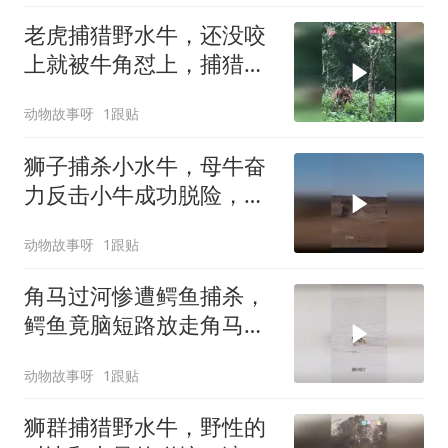
老虎捕猎野水牛，还没咬
上就被牛角怼上，捕猎失
败灰溜溜地跑了
动物故事呀
1跟贴
狮子捕杀小水牛，母牛奋
力反击小牛成功脱险，惊
心动魄一幕上演
动物故事呀
1跟贴
角马过河惨遭鳄鱼捕杀，
鳄鱼竟脑短路放走角马，
上演啼笑皆非一幕
动物故事呀
1跟贴
狮群捕猎野水牛，野性的