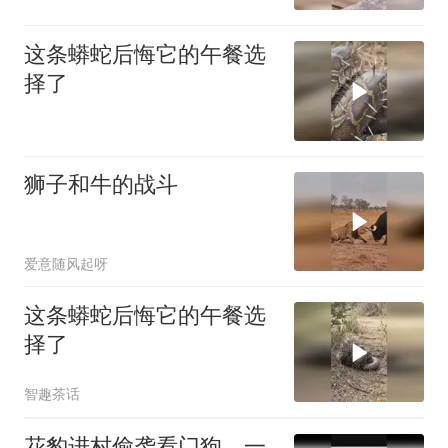
这条蟒蛇后悔它的午餐选
择了
狮子和牛的战斗
爱意随风起呀
这条蟒蛇后悔它的午餐选
择了
智趣茶话
花豹进村偷袭看门狗，一