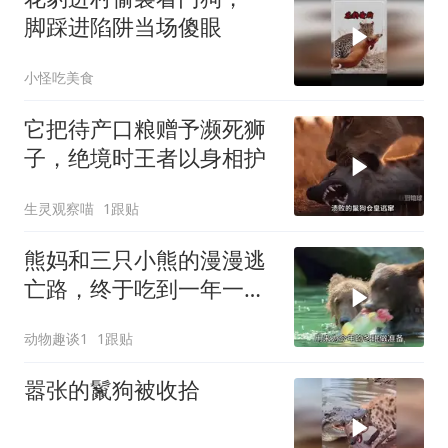
脚踩进陷阱当场傻眼
小怪吃美食
它把待产口粮赠予濒死狮
子，绝境时王者以身相护
生灵观察喵
1跟贴
熊妈和三只小熊的漫漫逃
亡路，终于吃到一年一度
的鲑鱼盛宴！
动物趣谈1
1跟贴
嚣张的鬣狗被收拾