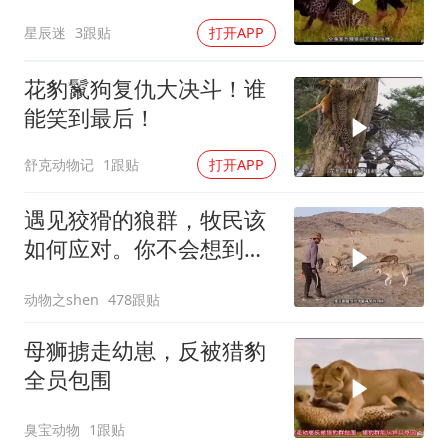
星辰迷
3跟贴
打开APP
花豹鬣狗复仇大决斗！谁
能笑到最后！
舒克动物记
1跟贴
打开APP
遇见狡猾的狼群，牧民该
如何应对。你不会想到野
狼如此狡猾
动物之shen
478跟贴
母狮掳走幼崽，反被猎豹
全员包围
臭宝动物
1跟贴