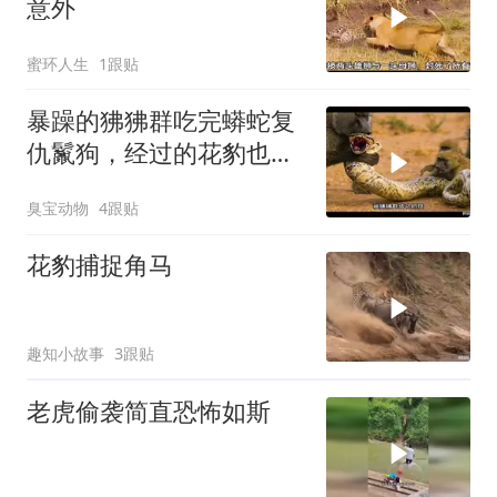
意外
蜜环人生
1跟贴
暴躁的狒狒群吃完蟒蛇复
仇鬣狗，经过的花豹也要
踹上一脚！
臭宝动物
4跟贴
花豹捕捉角马
趣知小故事
3跟贴
老虎偷袭简直恐怖如斯