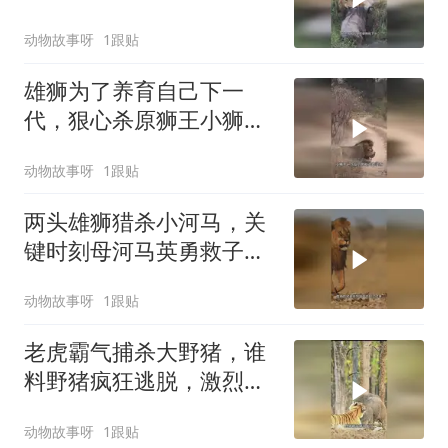
上演激烈角逐
动物故事呀
1跟贴
雄狮为了养育自己下一
代，狠心杀原狮王小狮
子，残酷法则生存之战
动物故事呀
1跟贴
两头雄狮猎杀小河马，关
键时刻母河马英勇救子，
草原惊险一幕上演
动物故事呀
1跟贴
老虎霸气捕杀大野猪，谁
料野猪疯狂逃脱，激烈对
决谁能笑到最后
动物故事呀
1跟贴