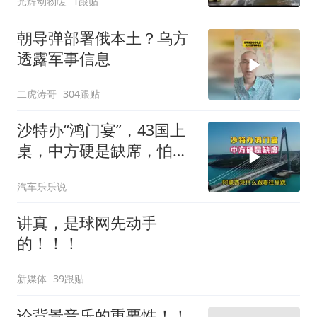
光辉动物暖
1跟贴
朝导弹部署俄本土？乌方
透露军事信息
二虎涛哥
304跟贴
沙特办“鸿门宴”，43国上
桌，中方硬是缺席，怕得
罪伊朗？格局小了
汽车乐乐说
讲真，是球网先动手
的！！！
新媒体
39跟贴
论背景音乐的重要性！！