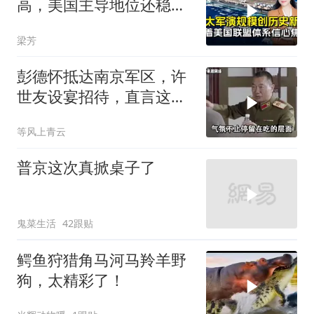
高，美国主导地位还稳得
住吗
梁芳
彭德怀抵达南京军区，许
世友设宴招待，直言这是
最高的标准
等风上青云
普京这次真掀桌子了
鬼菜生活
42跟贴
鳄鱼狩猎角马河马羚羊野
狗，太精彩了！