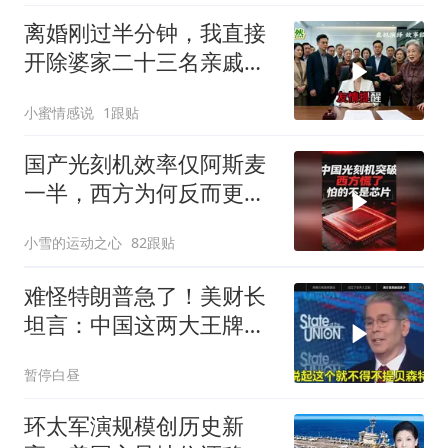
离婚刚过半分钟，我直接
开除婆家二十三名亲戚，
婆婆逢人就说，这家公司
小蜜情感说
1跟贴
归她儿子管理
国产光刻机效率仅阿斯麦
一半，西方为何反而更
慌？
小雪的运动之心
82跟贴
难怪特朗普急了！美财长
坦言：中国这两大王牌，
彻底锁死美国咽喉
暂停白昼
环太军演规模创历史新