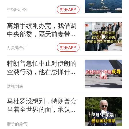
牛锅巴小钒
打开APP
离婚手续刚办完，我借调
中央部委，隔天前妻带新
欢来单位示威
万灵缝合厂
打开APP
特朗普急忙中止对伊朗的
空袭行动，他在忌惮什
么，谁出手拦阻
透视到底
马杜罗没想到，特朗普会
当着全世界的面，承认一
个众所周知的事实
胖子的勇气