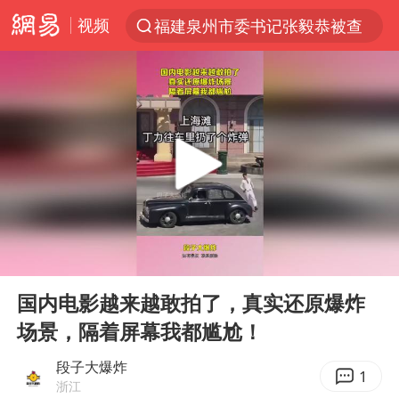
视频
福建泉州市委书记张毅恭被查
“电影+”如何激发千亿级消费新活力？
全球首个长时储能一体化产业园量产
台风白海豚已进入24小时警戒线
“秋天的第一杯奶茶”6岁了
上海：台风白海豚或将带来龙卷风
四川宜宾高县4.9级地震致1死
00:00
00:12
国乒男单横滨冠军赛全军覆没
Play
Ent
full
38岁演员求职万岁山NPC成功
国内电影越来越敢拍了，真实还原爆炸
场景，隔着屏幕我都尴尬！
胡彦斌获《歌手2026》歌王
U17国足三连胜晋级明日之星半决赛
段子大爆炸
1
浙江