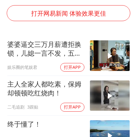
美股存储板块集体大跌
中巨芯：上半年归母净利润1405.77万元
打开网易新闻 体验效果更佳
东航：国内客票提前14天免费退改
日本试射“战斧”导弹，国防部回应
婆婆逼交三万月薪遭拒换
名创优品回应女子吐槽内裤质量差
锁，儿媳一言不发，五天
百花奖开幕式
后丈夫收传票
娱乐圈的笔娱君
打开APP
胡彦斌韩磊 谁帮谁
夯实基础开新局
主人全家人都吃素，保姆
却顿顿吃红烧肉！
二毛追剧
3跟贴
打开APP
终于懂了！