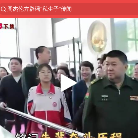
周杰伦方辟谣“私生子”传闻
探寻“技能+”促就业创业新路
李亚鹏向地铁吐血女孩捐99999元
被泰航拒载中国乘客：免费改签没兑现
台风白海豚或在华东沿海登陆
38岁山东财大教授刘海明逝世
因凡蒂诺首次公开道歉
FIFA官方支持因凡蒂诺
《Monica》填词人黎彼得去世
人贩子“梅姨”真实姓名曝光
谷歌首席科学家Jeff Dean离职创业