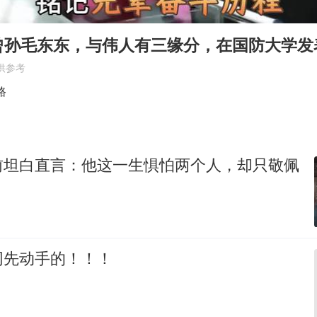
如何把百年大党建设得更加坚强有力
多专业取消艺考 文化工作者要有文化
曾孙毛东东，与伟人有三缘分，在国防大学发
“银行午休1.5小时”留个窗口行不行
供参考
你常吃的兰州拉面要改名了
路
41岁女子为鼓励女儿考上985研究生
陕西柞水遭遇暴雨五千余户群众转移
前坦白直言：他这一生惧怕两个人，却只敬佩
董路致歉：泰国10岁黑人父母是伪造的
总书记关心百姓身边这些民生大事
网先动手的！！！