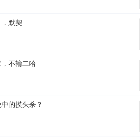
，，默契
家，不输二哈
说中的摸头杀？