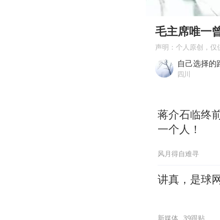
00:00
Play
毛主席唯一
声明：个人原创，仅
自己选择的
四川
蒋介石临终
一个人！
风月得自难寻
讲真，是球
新媒体
39跟贴