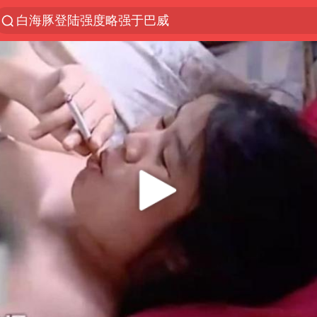
白海豚登陆强度略强于巴威
上半年我国经营主体结构持续优化
《披荆斩棘2026》阵容官宣
浙江省委书记：该停下的坚决停下来
杭州机场已取消航班388架次
中国籍豪华游艇富商之子在泰国被杀
上海中心千吨“镇楼神器”摆动明显
白海豚北上或致京津冀暴雨
看完所有石窟需2000元？景区回应
10余省份将出现强风雨 局地特大暴雨
广西公开征集涉黑涉恶犯罪线索