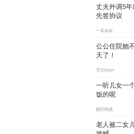
丈夫外调5
先签协议
一朵叔叔
公公住院她
天了！
浑元Rysn
一听儿女一个
饭的呢
靓仔情感
老人被二女儿
地喊