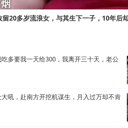
王艺迪2-4不敌张本美和止步4强
新疆一婚礼线上邀请引热议
收留20多岁流浪女，与其生下一子，10年后
世界第1特鲁姆普斯诺克中国赛一轮游
国足U17与阿森纳决赛取消 并列冠军
上门女婿出轨女邻居多年被判重婚罪
构建更高水平的全民健身公共服务体系
吃多要我一天给300，我离开三十天，老公
刘嘉玲晒与周星驰合照
奋力开创中国式现代化建设新局面
众大吼，赴南方开挖机谋生，月入过万却不肯