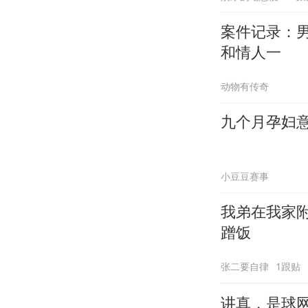
案件记录：
和情人一
动物有传奇
九个月孕妇
小豆豆赛事
我弟在我家
蹭饭
张二要自律
1跟贴
讲真，是球