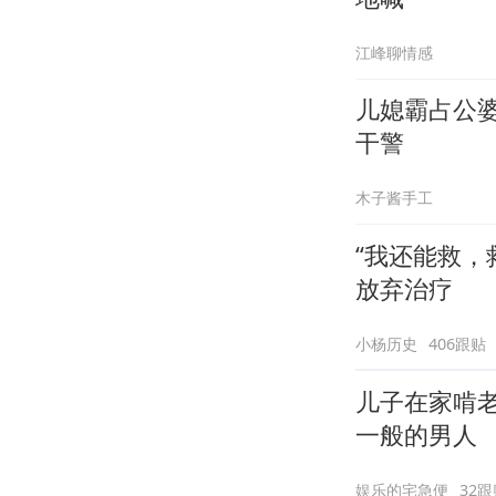
江峰聊情感
儿媳霸占公婆
干警
木子酱手工
“我还能救，
放弃治疗
小杨历史
406跟贴
儿子在家啃
一般的男人
娱乐的宅急便
32跟