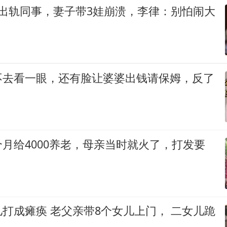
年出轨同事，妻子带3娃崩溃，李律：别怕闹大
不去看一眼，还有脸让婆婆出钱请保姆，反了
月给4000养老，母亲当时就火了，打发要
打成瘫痪 老父亲带8个女儿上门， 二女儿跪