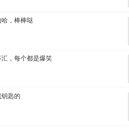
的哈，棒棒哒
事汇，每个都是爆笑
找钥匙的