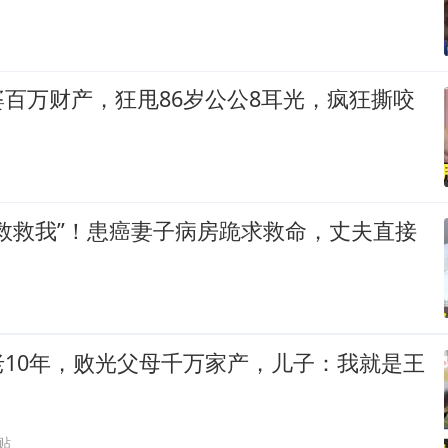
百万财产，狂甩86岁公公8耳光，疯狂撕咬
救救我”！患癌妻子病房跪求救命，丈夫直接
老10年，败光父母千万家产，儿子：我就是王
贴