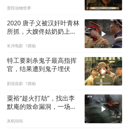
普陀动物世界
2020 唐子义被汉奸叶青林
所抓，大嫂佟姑奶奶上门
强硬要人
长河电影
1跟贴
特工要刺杀鬼子最高指挥
官，结果遭到鬼子埋伏
剧说侃影
1跟贴
粟裕“趁火打劫”，找出李
默庵的致命漏洞，一场闪
电战再次封神
灰机咕咕