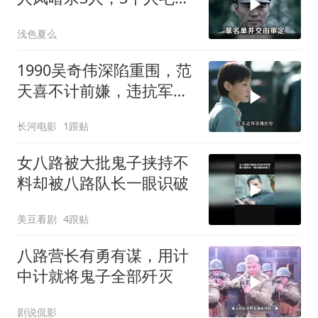
凤一个都不敢动
浅色夏么
1990吴奇伟深陷重围，范
天喜不计前嫌，违抗军令
也要解救吴奇伟
长河电影
1跟贴
女八路被大批鬼子挟持不
料却被八路队长一眼识破
美豆看剧
4跟贴
八路营长有勇有谋，用计
中计就将鬼子全部歼灭
剧说侃影