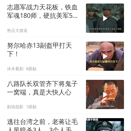
志愿军战力天花板，铁血
军魂180师，硬抗美军5个
师五天五夜
热点大放送
努尔哈赤13副盔甲打天
下！
沐木看剧
6跟贴
八路队长双管齐下将鬼子
一窝端，真是大快人心
剧说侃影
1跟贴
逃往台湾之前，老蒋让毛
人凤暗杀3人，3个人毛人