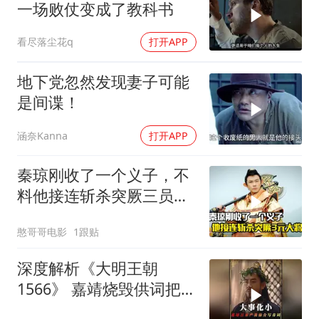
一场败仗变成了教科书
看尽落尘花q
打开APP
地下党忽然发现妻子可能
是间谍！
涵奈Kanna
打开APP
秦琼刚收了一个义子，不
料他接连斩杀突厥三员大
将，剧情片
憨哥哥电影
1跟贴
深度解析《大明王朝
1566》 嘉靖烧毁供词把浙
江案子压了下来