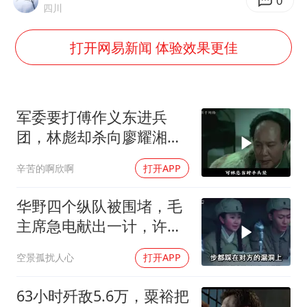
女主硬加吻戏短剧已下架
0
四川
包文婧：二胎很难一碗水端平
打开网易新闻 体验效果更佳
浙江台州《告全体市民书》
香港宏福苑火灾或由烟头引起
黄金创今年来最大单周涨幅
军委要打傅作义东进兵
郑丽文：台湾从来没有“独立”过
团，林彪却杀向廖耀湘，
毛主席：用兵神了
网传《披荆斩棘2026》名单
辛苦的啊欣啊
打开APP
人民的健康、体质、幸福一脉相承
华野四个纵队被围堵，毛
主席急电献出一计，许世
友直呼太高明了
空景孤扰人心
打开APP
63小时歼敌5.6万，粟裕把