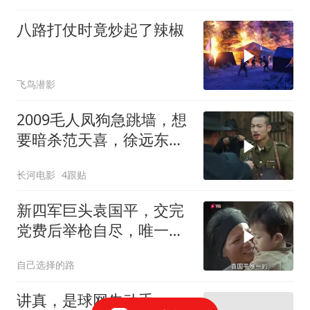
八路打仗时竟炒起了辣椒
飞鸟潜影
2009毛人凤狗急跳墙，想
要暗杀范天喜，徐远东硬
杠毛人凤
长河电影
4跟贴
新四军巨头袁国平，交完
党费后举枪自尽，唯一儿
子成海军少将
自己选择的路
讲真，是球网先动手