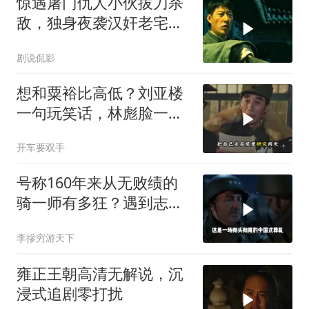
惊遇屠门仇人小伙拔刀杀
敌，独身夜袭汉奸老宅了
结血债
剧说侃影
想和粟裕比高低？刘亚楼
一句玩笑话，林彪脸一
沉，这话欠考虑！
开车要双手
号称160年来从无败绩的
骑一师有多狂？遇到志愿
军1天就老实了
李摻穷游天下
雍正王朝高清无解说，沉
浸式追剧零打扰