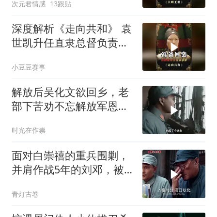
次元君情感
13跟贴
深度解析《走向共和》 袁
世凯升任直隶总督负责接
受防务
小豆豆赛事
解放后吴化文欲回乡，老
部下苦劝不忘解放军恩情
与好处
时光在作祟
面对白崇禧的重兵围剿，
并肩作战5年的刘邓，被
迫分开行动
青灯古卷