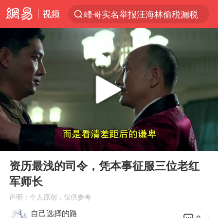
视频
峰哥实名举报汪海林偷税漏税
解锁各地夏日限定体验
富婆带资进组给自己硬加60多场吻戏
酒店回应车内过夜被收150元
名创优品一次性内裤 颜面尽失
“六爷”挂一颗出场
金饰克价一夜涨回1300元
00:00
05:53
白海豚将正面袭击贯穿浙江
Play
Ent
full
视频丨中国东方电气集团原党组副书记、董事宋致远被查
资历最浅的司令，凭本事征服三位老红
军师长
梁家辉：到内地拍戏不是北上是回归
声明：个人原创，仅供参考
牛津大学一纸声明甩不了锅
自己选择的路