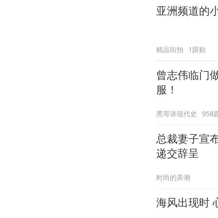
亚洲频道的
精品街拍
1跟贴
曾志伟临门做
服！
黑哥讲现代史
958
总裁妻子宣布
递交辞呈
时尚的弄潮
海风出现时 