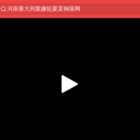
光影经济撬动暑期消费新蓝海
陈思诚零点晒照为佟丽娅庆生
郑丽文：台湾从来没有“独立”过
36岁男演员成景区NPC后人气爆棚
新疆优化调整景区内自驾服务费
情侣平潭拍日出坠崖1死1伤
全民健身事业高质量发展
上四休三，但降薪1000元，你接受吗？
台当局重金为“台独”织“皇帝新衣”
检测列车撞人致11死2伤 涉事单位被罚
商场现钱学森巨幅海报 负责人回应