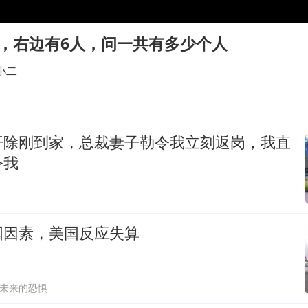
几元成本的AI广告导致千万市值蒸发
老挝国会主席赛宋蓬逝世
人，右边有6人，问一共有多少个人
购飞机票7分钟后退票被扣2022元
小二
白海豚将正面袭击贯穿浙江
酒店回应车内过夜被收150元
黄金牛市回来了吗
开除刚到家，总裁妻子勒令我立刻返岗，我直
乐享全民健身 共筑健康中国
令我
国因素，美国反应失算
未来的恐惧