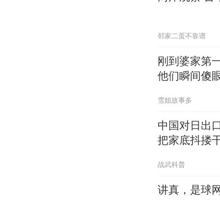
邻家二蛋不靠谱
刚到婆家第
他们瞬间傻
雪姐故事多
中国对日出
把家底抖搂
战武科普
讲真，是球