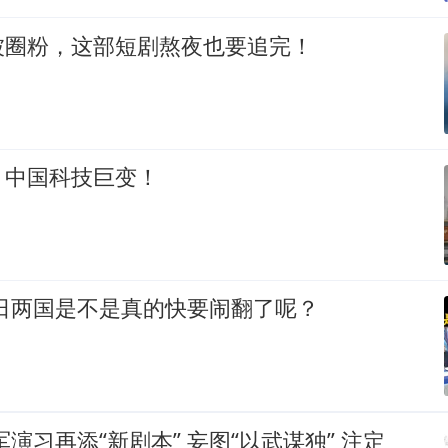
被圈粉，这部短剧熬夜也要追完！
：中国科技巨变！
美日两国是不是真的快要闹翻了呢？
军演习再添“新剧本” 妄图“以武谋独” 注定