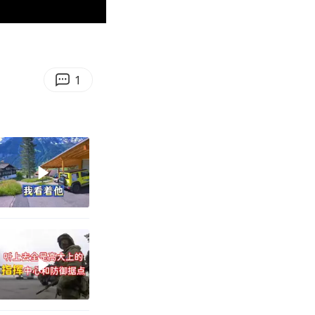
01:30
Enter
fullscreen
1