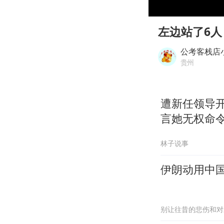
00:00
Play
左边站了6
公考客栈店
贵州
遭新任领导
言她无权命
林子说事
伊朗动用中
别让往昔的悲伤和对