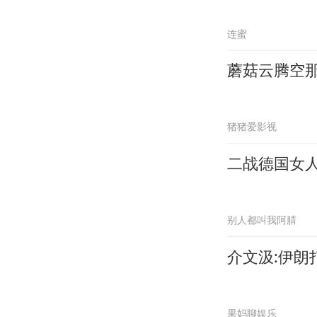
连蜜
蘑菇云腾空
猪猪爱影视
二战德国女
别人都叫我阿腈
介文汲:伊
果妈聊娱乐