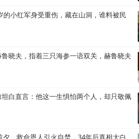
18岁的小红军身受重伤，藏在山洞，谁料被民
赫鲁晓夫，指着三只海参一语双关，赫鲁晓夫
前坦白直言：他这一生惧怕两个人，却只敬佩
衔前夕，救命恩人引火自焚，34年后真相大白