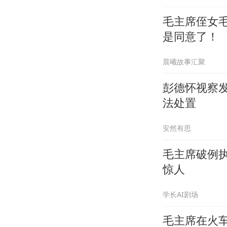
毛主席侄女
是同意了！
晨曦故事汇聚
彭德怀视察
法处置
安然有思
毛主席破例
惊人
学长AI剧场
毛主席在火