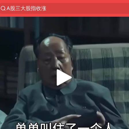
A股三大股指收涨
台风“白海豚”体型变大！环流面积接近13个浙江那么
“立秋的第一杯奶茶”又爆单了
河南撤回“领导带薪错峰休假”通知
直击泰国校园6死枪击案现场
四川宜宾市高县发生4.9级地震
国防部：坚决反制任何闹海挑衅图谋
台湾海峡南口北上船舶实施交通管制
方程豹钛9新车申报
江苏发布台风蓝色预警
年内最贵新股今日申购