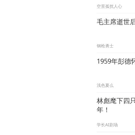
空景孤扰人心
毛主席逝世后
钢枪勇士
1959年彭
浅色夏么
林彪麾下四
年！
学长AI剧场