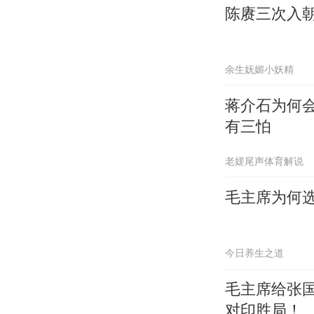
陈赓三次入
余生妩媚小妖精
蒋介石为何
有三怕
老嫅尾声体育解说
毛主席为何
今日养生之道
毛主席给张
对印胜局！