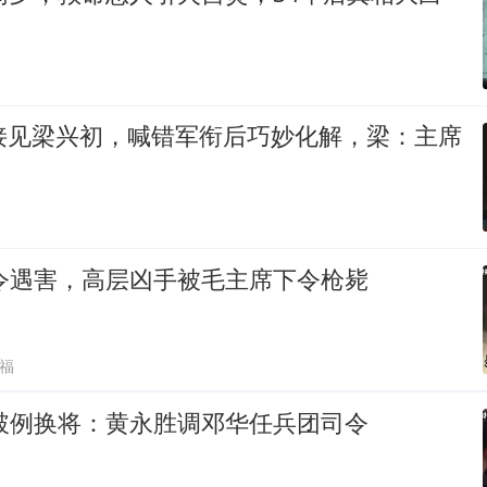
席接见梁兴初，喊错军衔后巧妙化解，梁：主席
司令遇害，高层凶手被毛主席下令枪毙
福
帅破例换将：黄永胜调邓华任兵团司令