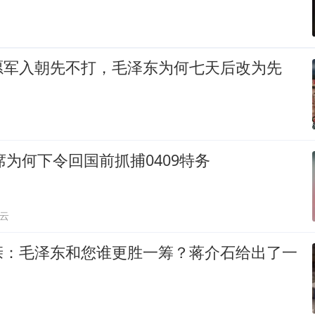
愿军入朝先不打，毛泽东为何七天后改为先
主席为何下令回国前抓捕0409特务
云
亲：毛泽东和您谁更胜一筹？蒋介石给出了一