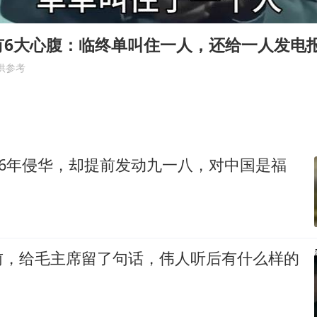
向鹏0-3不敌张本智和
命案逃犯躲进深山21年活得像野人
有6大心腹：临终单叫住一人，还给一人发电
广岛核爆81周年央视播《奥本海默》
供参考
河南某医院2.33亿工程串标案细节披露
今日立秋你咬秋了吗
东方之约 相约未来
56年侵华，却提前发动九一八，对中国是福
前，给毛主席留了句话，伟人听后有什么样的