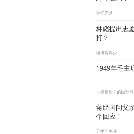
青杍无梦
林彪提出志
打？
栀璃鸢年少
1949年毛
手机相册中的国际风
蒋经国问父
个回应！
天生的牛马