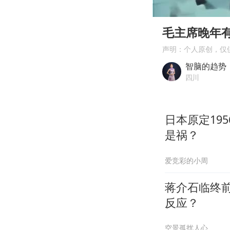
00:00
Play
毛主席晚年
声明：个人原创，仅
智脑的趋势
四川
日本原定19
是祸？
爱竞彩的小周
蒋介石临终
反应？
空景孤扰人心