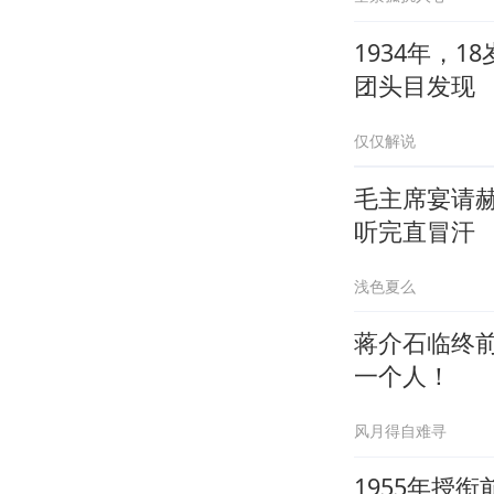
1934年，
团头目发现
仅仅解说
毛主席宴请
听完直冒汗
浅色夏么
蒋介石临终
一个人！
风月得自难寻
1955年授