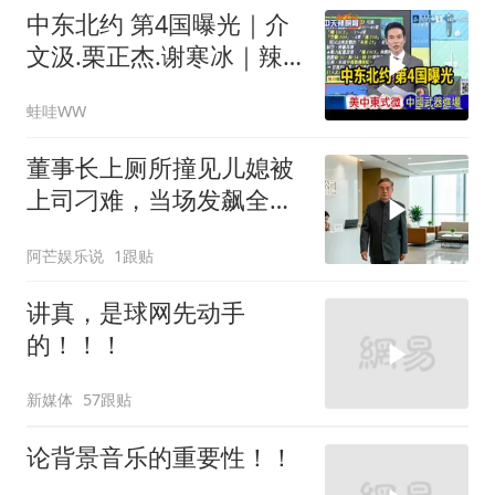
中东北约 第4国曝光｜介
文汲.栗正杰.谢寒冰｜辣
晚报20260810
蛙哇WW
董事长上厕所撞见儿媳被
上司刁难，当场发飙全场
傻眼
阿芒娱乐说
1跟贴
讲真，是球网先动手
的！！！
新媒体
57跟贴
论背景音乐的重要性！！