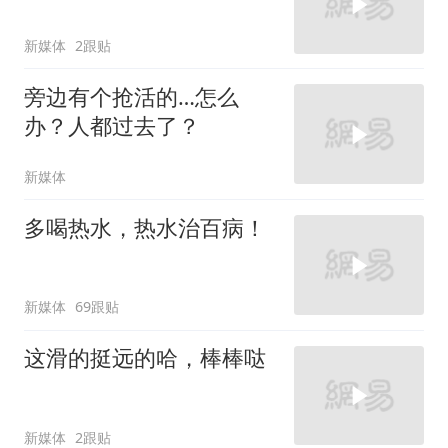
新媒体
2跟贴
旁边有个抢活的…怎么
办？人都过去了？
新媒体
多喝热水，热水治百病！
新媒体
69跟贴
这滑的挺远的哈，棒棒哒
新媒体
2跟贴