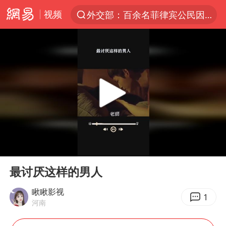
视频
外交部：百余名菲律宾公民因非法就业、非法居留被依法处理
7月份居民消费价格指数保持温和上涨
中使馆：重大涉诈逃犯檀某落网
台湾不是国家不存在“国格”
百花奖完整获奖名单公布
独闯南太行失联14天的女子已找到
哥伦比亚强震已致超20人死亡
00:00
00:19
哥伦比亚发生7.5级地震
Play
Ent
full
伊朗最高领袖将任命数名高级指挥官
最讨厌这样的男人
广岛长崎的昨天未必不会是日本的明天
瞅瞅影视
1
河南
高铁双人座被免票儿童挤成3人座