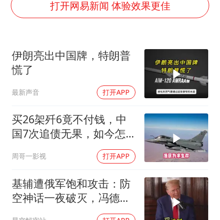
国内发现多起“Sorry”勒索病毒攻击
打开网易新闻 体验效果更佳
上海将苏州河水强排至黄浦江
易烊千玺金鸡百花双料影帝
伊朗亮出中国牌，特朗普
中方：奉劝美方解除对古巴制裁封锁
慌了
“老戏骨”秦焰去世
最新声音
打开APP
公安部通报：抓获犯罪嫌疑人8200余名
外交部：藏南地区是中国领土
买26架歼6竟不付钱，中
真理之光，何以能照亮复兴之路？
国7次追债无果，如今怎
样了？
周哥一影视
打开APP
基辅遭俄军饱和攻击：防
空神话一夜破灭，冯德莱
恩怒了，欧洲的钱却救不