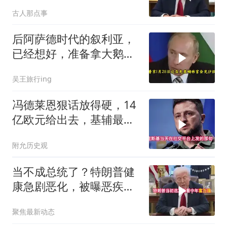
密谈，特朗普被困中东死
古人那点事
局
后阿萨德时代的叙利亚，
已经想好，准备拿大鹅石
油叩响西方大门
吴王旅行ing
冯德莱恩狠话放得硬，14
亿欧元给出去，基辅最缺
的东西却一样没补上
附允历史观
当不成总统了？特朗普健
康急剧恶化，被曝恶疾缠
身，比拜登还严重
聚焦最新动态