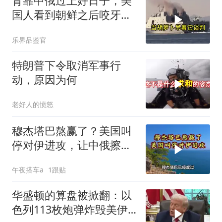
背靠中俄过上好日子，美
国人看到朝鲜之后咬牙切
齿
乐界品鉴官
特朗普下令取消军事行
动，原因为何
老好人的愤怒
穆杰塔巴熬赢了？美国叫
停对伊进攻，让中俄擦了
把汗水
午夜搭车a
1跟贴
华盛顿的算盘被掀翻：以
色列113枚炮弹炸毁美伊