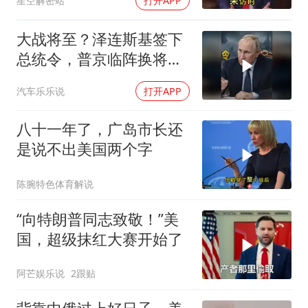
星空解密站
打开APP
了急
大战将至？泽连斯基签下
总统令，普京临阵换将，
俄军迎来大换血
汽车乐乐说
打开APP
八十一年了，广岛市长还
是说不出美国两个字
陈腕特色体育解说
“向特朗普同志致敬！”美
国，超级抹红大赛开始了
阿芒娱乐说
2跟贴