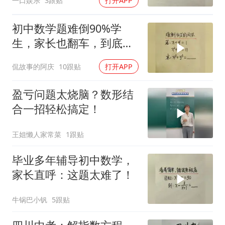
一口娱乐
3跟贴
打开APP
初中数学题难倒90%学
生，家长也翻车，到底有
多难？
侃故事的阿庆
10跟贴
打开APP
盈亏问题太烧脑？数形结
合一招轻松搞定！
王姐懒人家常菜
1跟贴
毕业多年辅导初中数学，
家长直呼：这题太难了！
牛锅巴小钒
5跟贴