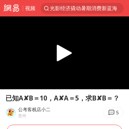
视频
光影经济撬动暑期消费新蓝海
浙江上海等地有大雨或暴雨
新疆优化调整景区内自驾服务费
微信又有新功能，你可以“撤回”你的撤回了！
“新疆的交警怎么个个像我妈”
情侣平潭拍日出坠崖1死1伤
上四休三，但降薪1000元，你接受吗？
00:00
01:09
西湖突现狂风暴雨 游客瞬间被浇透
Play
Ent
full
台当局重金为“台独”织“皇帝新衣”
已知A✘B＝10，A✘A＝5，求B✘B＝？
白海豚将正面袭击贯穿浙江
公考客栈店小二
5
贵州
《欢迎来龙餐馆》口碑