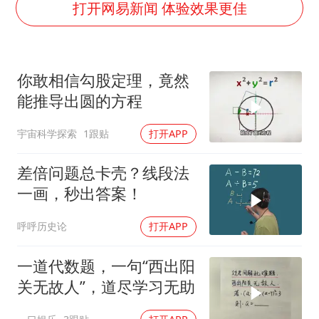
郑丽文：台湾从来没有“独立”过
打开网易新闻 体验效果更佳
几元成本的AI广告导致千万市值蒸发
茅台部分直营店飞天茅台提价
你敢相信勾股定理，竟然
酒店回应车内过夜被收150元
能推导出圆的方程
商场现钱学森巨幅海报 负责人回应
宇宙科学探索
1跟贴
打开APP
杭州全市有序停课
乐享全民健身 共筑健康中国
差倍问题总卡壳？线段法
一画，秒出答案！
呼呼历史论
打开APP
一道代数题，一句“西出阳
关无故人”，道尽学习无助