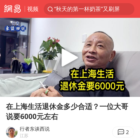
“秋天的第一杯奶茶”又刷屏
视频
台风“白海豚”体型变大！环流面积接近13个浙江那么大
泰国枪击案凶手先杀祖父母后行凶
泰国校园枪击案死亡人数升至7人
汪峰阻止14岁女儿买大牌
东航新规：提前14天可免费退改签
王力宏演唱会黄牛带观众藏匿被查获
台湾海峡南口北上船舶实施交通管制
00:00
03:35
Play
Ent
国防部：坚决反制任何闹海挑衅图谋
full
在上海生活退休金多少合适？一位大哥
陕西省委书记赶赴柞水县杏坪镇
说要6000元左右
国防部回应日本试射“战斧”导弹
行者东谈西说
2
曝美拒绝乌增购“爱国者”导弹请求
江苏