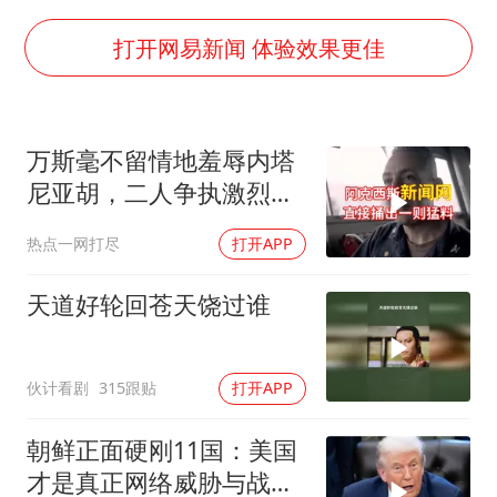
改名后的“青海拉面”店
打开网易新闻 体验效果更佳
中国女篮热身赛7日将战尼日利亚
台风灿鸿未来对中国无影响
东方之约 相约未来
万斯毫不留情地羞辱内塔
尼亚胡，二人争执激烈，
特朗普则毫无反应
热点一网打尽
打开APP
天道好轮回苍天饶过谁
伙计看剧
315跟贴
打开APP
朝鲜正面硬刚11国：美国
才是真正网络威胁与战争