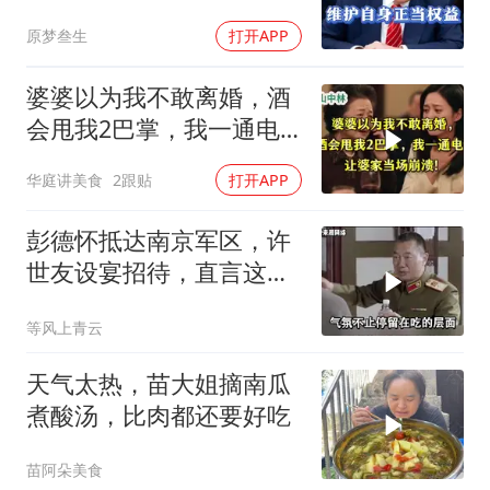
贩子
原梦叁生
打开APP
婆婆以为我不敢离婚，酒
会甩我2巴掌，我一通电
话让婆家当场懵了
华庭讲美食
2跟贴
打开APP
彭德怀抵达南京军区，许
世友设宴招待，直言这是
最高的标准
等风上青云
天气太热，苗大姐摘南瓜
煮酸汤，比肉都还要好吃
苗阿朵美食