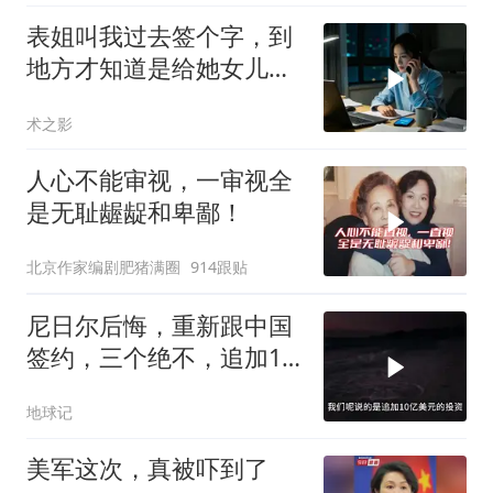
表姐叫我过去签个字，到
地方才知道是给她女儿婚
房做无限连带担保
术之影
人心不能审视，一审视全
是无耻龌龊和卑鄙！
北京作家编剧肥猪满圈
914跟贴
尼日尔后悔，重新跟中国
签约，三个绝不，追加10
亿！
地球记
美军这次，真被吓到了