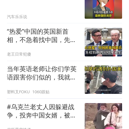
汽车乐乐说
“热爱”中国的英国新首
相，不急着找中国，先给
特朗普介绍大生意
老王日常犯傻
当年英语老师让你们学英
语跟害你们似的，我就是
吃了没有文化的亏
塑料叉FOKU
1060跟贴
#乌克兰老丈人因躲避战
争，投奔中国女婿，被眼
前城市繁荣震惊