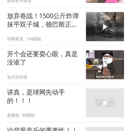
崩坏星穹铁道
放弃巷战！1500公斤炸弹
抹平双子城，顿巴斯正变
成一场拆城游戏
阿离家居
134跟贴
开个会还要耍心眼，真是
没谁了
包子同学呀
讲真，是球网先动手
的！！！
新媒体
39跟贴
论背景音乐的重要性！！