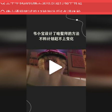
佛山通报笔试前13被淘汰后5名进体检
“秋天的第一杯奶茶”又刷屏
台风“白海豚”体型变大！环流面积接近13个浙江那么
泰国枪击案凶手先杀祖父母后行凶
泰国校园枪击案死亡人数升至7人
汪峰阻止14岁女儿买大牌
东航新规：提前14天可免费退改签
王力宏演唱会黄牛带观众藏匿被查获
台湾海峡南口北上船舶实施交通管制
国防部：坚决反制任何闹海挑衅图谋
陕西省委书记赶赴柞水县杏坪镇