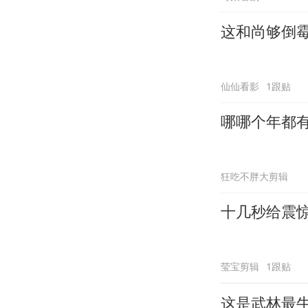
这和尚够倒
仙仙看影
1跟贴
哪哪个年都
狂吃不胖大剪辑
十几秒给震
莹宝剪辑
1跟贴
这是武林最