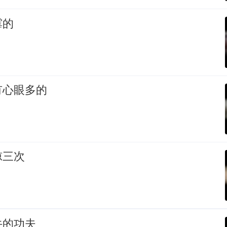
霉的
有心眼多的
惊三次
牛的功夫