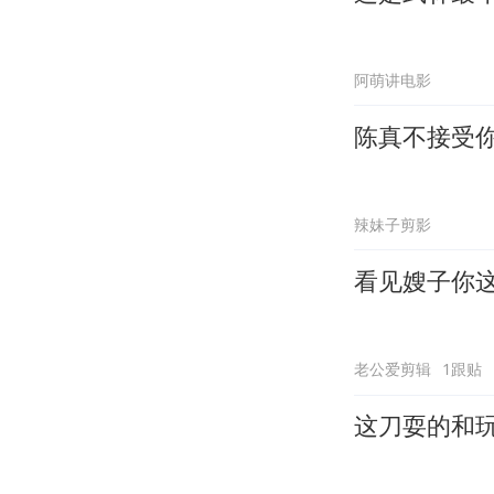
阿萌讲电影
陈真不接受
辣妹子剪影
看见嫂子你
老公爱剪辑
1跟贴
这刀耍的和