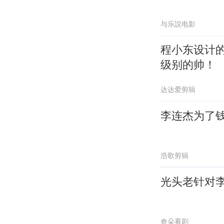
与乐説电影
程小东设计
级别的帅！
达达爱剪辑
李连杰为了
浩歌剪辑
光头老针对
奇朵看剧