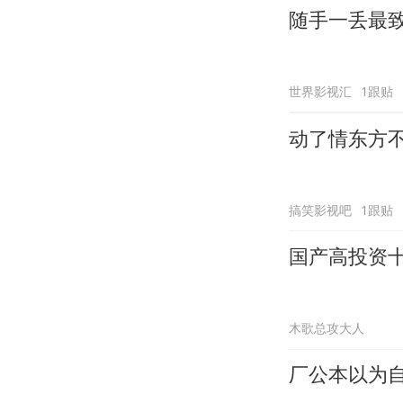
随手一丢最
世界影视汇
1跟贴
动了情东方
搞笑影视吧
1跟贴
国产高投资
木歌总攻大人
厂公本以为