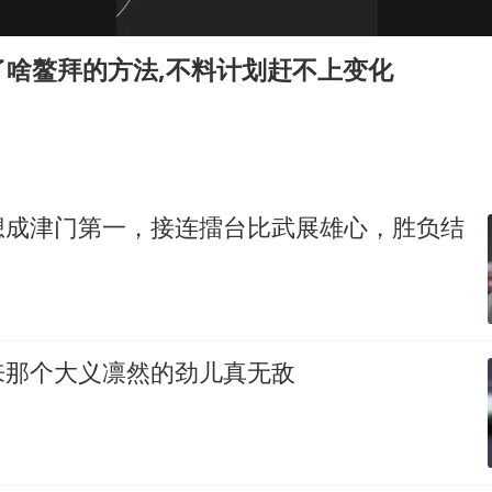
国防部回应日本试射“战斧”导弹
曝美拒绝乌增购“爱国者”导弹请求
了啥鳌拜的方法,不料计划赶不上变化
改名后的“青海拉面”店
中国女篮热身赛7日将战尼日利亚
台风灿鸿未来对中国无影响
东方之约 相约未来
想成津门第一，接连擂台比武展雄心，胜负结
来那个大义凛然的劲儿真无敌