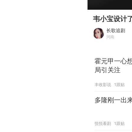
00:00
Play
韦小宝设计
长歌追剧
河南
霍元甲一心
局引关注
丰收影说
1跟贴
多隆刚一出
悦悦看剧
1跟贴