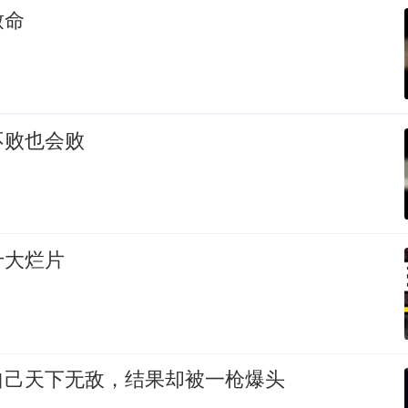
致命
不败也会败
十大烂片
自己天下无敌，结果却被一枪爆头