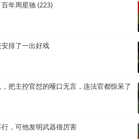
年周星驰 (223)
表安排了一出好戏
人，把主控官怼的哑口无言，连法官都惊呆了
不行，可他发明武器很厉害