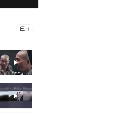
02:18
Enter
fullscreen
1