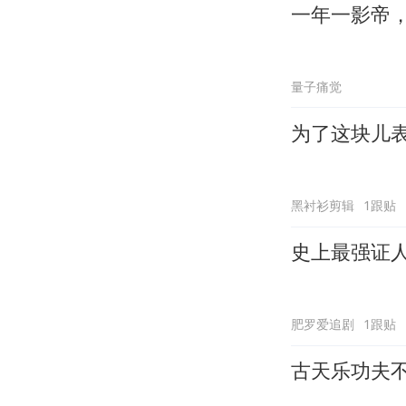
一年一影帝，百
量子痛觉
为了这块儿
黑衬衫剪辑
1跟贴
史上最强证
肥罗爱追剧
1跟贴
古天乐功夫