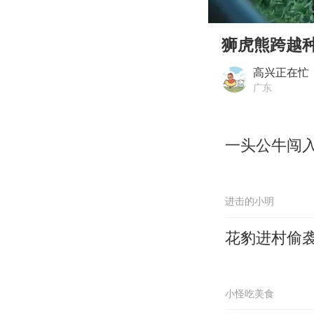
00:00
Play
狮虎熊跨越
高兴正在忙
广东
一头公牛闯
进击的小明
花豹进村偷
小怪吃美食