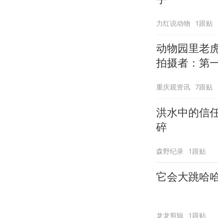
力红说动物
1跟贴
动物园里老虎
拍摄者：第
重庆观资讯
7跟贴
洪水中的信
碎
森野纪录
1跟贴
它会大跳哈
龙龙剪辑
1跟贴