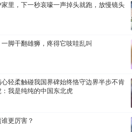
户家里，下一秒哀嚎一声掉头就跑，放慢镜头
！一脚干翻雄狮，疼得它吱哇乱叫
满心轻柔触碰我国界碑始终恪守边界半步不肯
虎：我是纯纯的中国东北虎
熊谁更厉害？