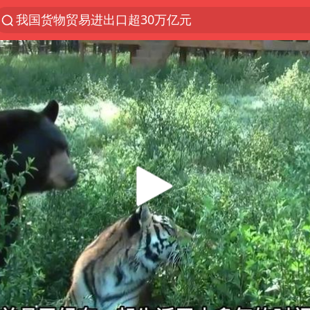
我国货物贸易进出口超30万亿元
上半年我国机械工业经济运行稳中有进
台风白海豚加强
官方通报教师招聘笔试前13名被淘汰
国防部回应日本试射“战斧”导弹
广东雷州通报特教老师招聘违规事件
A股三大股指收涨
“立秋的第一杯奶茶”又爆单了
泰国校园枪击案死亡人数升至7人
泰国枪击案凶手先杀祖父母后行凶
宇树科技中一签需缴款7.54万元