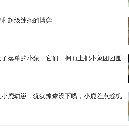
虎和超级辣条的博弈
上了落单的小象，它们一拥而上把小象团团围
只小鹿幼崽，犹犹豫豫没下嘴，小鹿差点趁机