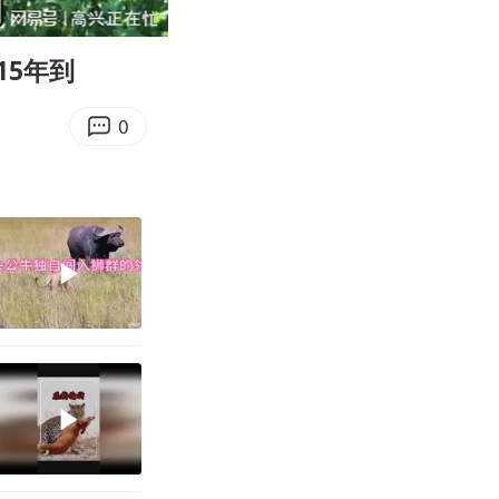
09:26
Enter
fullscreen
15年到
0