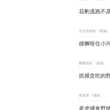
花豹逃跑不
豆豆的搞笑
2跟贴
雄狮咬住小
颤颤搞笑
1跟贴
抓捕贪吃的
星辰迷
1跟贴
老虎捕食野