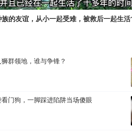
国防部：坚决反制任何闹海挑衅图谋
四川宜宾市高县发生4.9级地震
种族的友谊，从小一起受难，被救后一起生活
台湾海峡南口北上船舶实施交通管制
“新疆阿勒泰八月能滑雪”不实
江苏发布台风蓝色预警
向鹏0-3不敌张本智和
入狮群领地，谁与争锋？
今日立秋你咬秋了吗
东方之约 相约未来
袭看门狗，一脚踩进陷阱当场傻眼