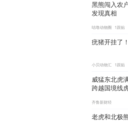
黑熊闯入农
发现真相
咕噜动物圈
1跟贴
疣猪开挂了
小贝动物汇
1跟贴
威猛东北虎
跨越国境线
齐鲁新财经
老虎和北极