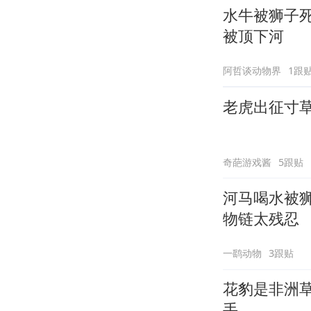
水牛被狮子
被顶下河
阿哲谈动物界
1跟
老虎出征寸
奇葩游戏酱
5跟贴
河马喝水被
物链太残忍
一鹞动物
3跟贴
花豹是非洲
手