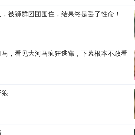
及，被狮群团团围住，结果终是丢了性命！
河马，看见大河马疯狂逃窜，下幕根本不敢看
野狼
猪