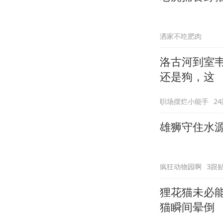
洒家不吃肥肉
洛古河到室
还是狗，这
职场摆烂小能手
2
雄狮守住水
疯狂动物园啊
3跟
狸花猫未必
猫瞬间晕倒