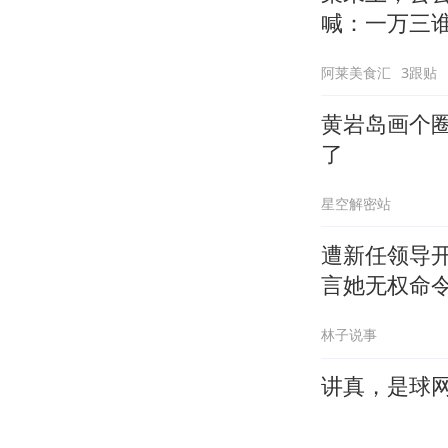
喊：一万三
阿莱美食汇
3跟贴
黄岩岛画个
了
星空解密站
遭新任领导
言她无权命
林子说事
讲真，是球