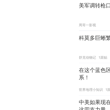
美军调转枪
周哥一影视
科莫多巨蜥
舒克动物记
1跟贴
在这个蓝色区
系！
世界地理小知识
1
中美如果现
这四支力量