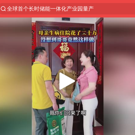
全球首个长时储能一体化产业园量产
台风白海豚已进入24小时警戒线
秋天的第一杯奶茶怎么选
上海：台风白海豚或将带来龙卷风
四川宜宾高县4.9级地震致1死
中国女篮70-67险胜尼日利亚女篮
中巨芯：上半年归母净利润1405.77万元
38岁演员求职万岁山NPC成功
胜宏科技：股票交易异常波动
国乒男单横滨冠军赛全军覆没
胡彦斌获《歌手2026》歌王