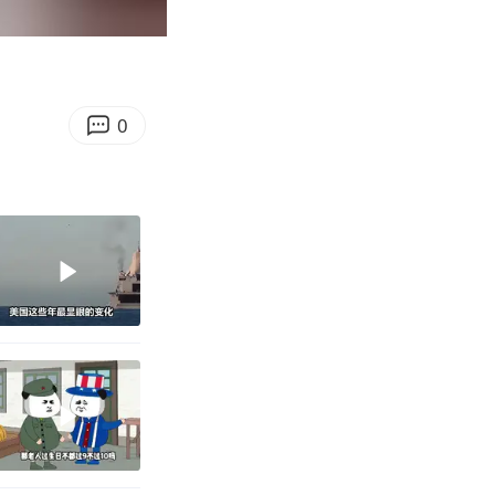
00:23
Enter
fullscreen
0