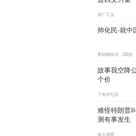
原广工业
帅化民-就
果妈聊娱乐
2跟贴
故事我空降
个价
了鱼驴纪实
难怪特朗普
测有事发生
烽火观察