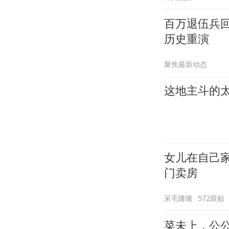
百万退伍兵
历史重演
聚焦最新动态
这地主斗的太
女儿在自己
门卖房
呆毛隆隆
572跟贴
菜未上，公