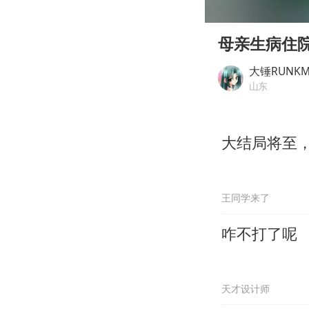
00:00
Play
母亲生病住院
大锤RUNK
山东
大结局将至
王同学来了
咋不打了呢
天才设计师