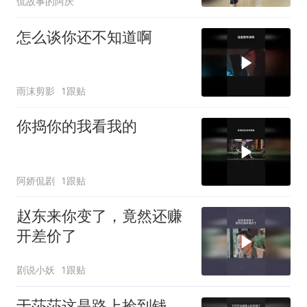
侃故事的阿庆
怎么谈你还不知道啊
雨沫剪影
1跟贴
你捣你的我看我的
阿娇侃剧
1跟贴
赵东来你变了，竟然还赚
开差价了
剧说小妖
1跟贴
于莎莎这是路上捡到钱