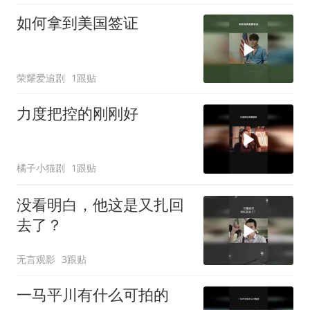
如何拿到美国签证
荣耀爱追剧
1跟贴
力度把控的刚刚好
橘子小猫剧
1跟贴
没看明白，他这是又扎回
去了？
无言观影
3跟贴
一马平川有什么可拍的