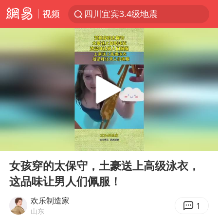
视频
四川宜宾3.4级地震
伊斯兰版北约来了吗
云南一地村民过火把节意外灼伤16人
中国父女泰国骑摩托车坠崖1死1伤
香港宏福苑火灾或由烟头引起
网约车司机充电时猝死保险拒赔
浙江台州《告全体市民书》
00:00
00:10
周末打虎 宋致远被查
Play
Ent
full
多所高校取消艺考
女孩穿的太保守，土豪送上高级泳衣，
这品味让男人们佩服！
上半年国内居民出游人次34.63亿
陕西柞水泥石流已致2死 仍有1人失联
欢乐制造家
1
山东