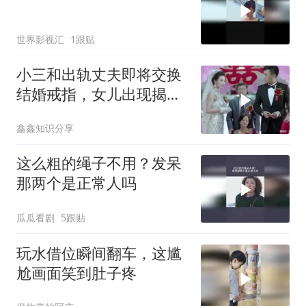
世界影视汇
1跟贴
小三和出轨丈夫即将交换
结婚戒指，女儿出现揭露
了小三所有的阴谋
鑫鑫知识分享
这么粗的绳子不用？发呆
那两个是正常人吗
瓜瓜看剧
5跟贴
玩水借位瞬间翻车，这尴
尬画面笑到肚子疼