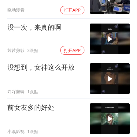
归属！
晓动漫看
打开APP
没一次，来真的啊
茜茜剪影
3跟贴
打开APP
没想到，女神这么开放
吖吖剪辑
1跟贴
前女友多的好处
小溪影视
1跟贴