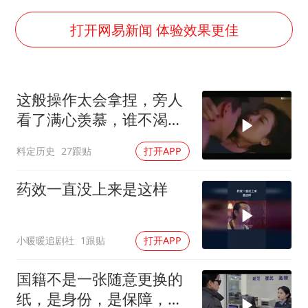
店主称换“青海拉面”招牌后生意更好
泰国初中生饮弹自尽前开了26枪
打开网易新闻 体验效果更佳
22岁女生独闯南太行失联12天
万岁山接盘烂尾恒大文旅城
这般操作太会拿捏，旁人
习近平心系体育强国建设
看了满心羡慕，谁不渴望
拥有此技
料定历史
27跟贴
打开APP
药效一直没上来是这样
小暖暖追剧社
1跟贴
打开APP
国籍不是一张随意更换的
纸，是身份，是保障，是