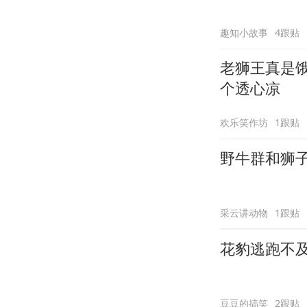
趣知小故事
4跟贴
老狮王真是
个透心凉
欢乐笑作坊
1跟贴
野牛群和狮
采云讲动物
1跟贴
花豹逃跑不
豆豆的搞笑
2跟贴