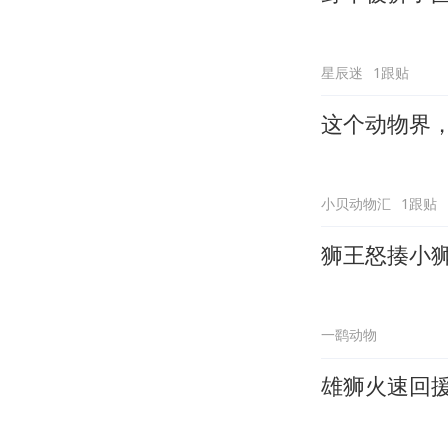
星辰迷
1跟贴
这个动物界
小贝动物汇
1跟贴
狮王怒揍小
一鹞动物
雄狮火速回