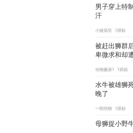
男子穿上特
汗
小婕搞笑
1跟贴
被赶出狮群
卑微求和却
动物趣谈1
1跟贴
水牛被雄狮
晚了
一鹞动物
1跟贴
母狮捉小野