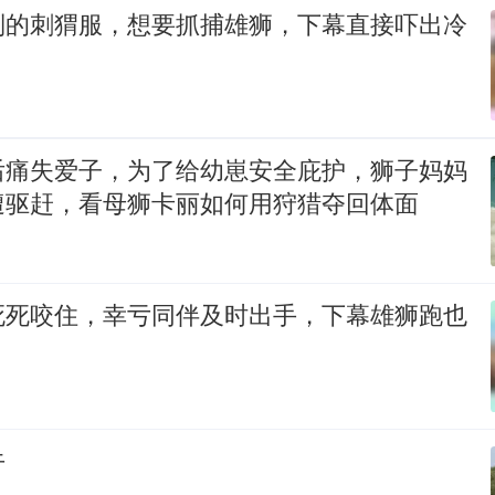
制的刺猬服，想要抓捕雄狮，下幕直接吓出冷
后痛失爱子，为了给幼崽安全庇护，狮子妈妈
遭驱赶，看母狮卡丽如何用狩猎夺回体面
死死咬住，幸亏同伴及时出手，下幕雄狮跑也
牛