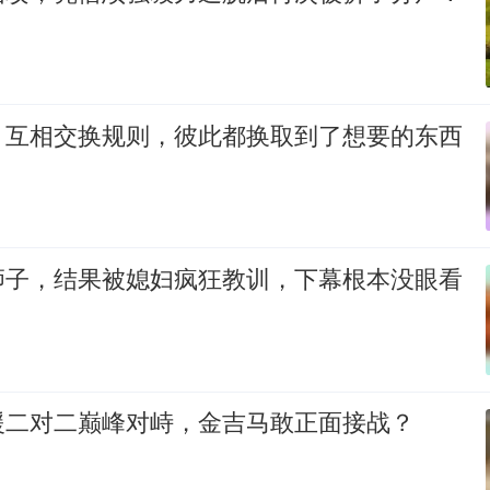
，互相交换规则，彼此都换取到了想要的东西
狮子，结果被媳妇疯狂教训，下幕根本没眼看
援二对二巅峰对峙，金吉马敢正面接战？