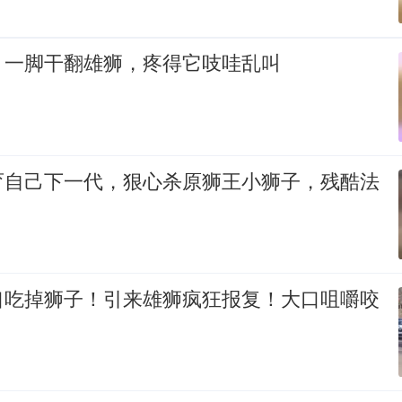
！一脚干翻雄狮，疼得它吱哇乱叫
育自己下一代，狠心杀原狮王小狮子，残酷法
口吃掉狮子！引来雄狮疯狂报复！大口咀嚼咬