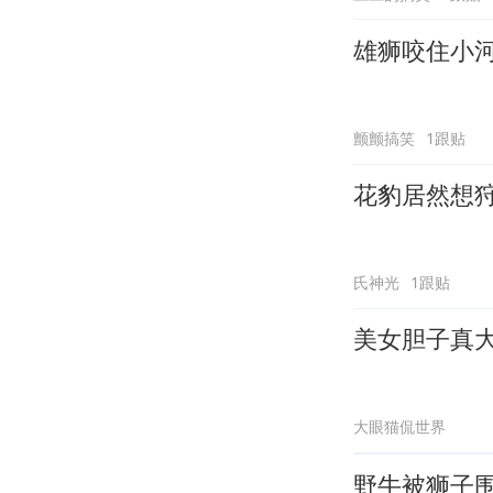
雄狮咬住小
颤颤搞笑
1跟贴
花豹居然想
氏神光
1跟贴
美女胆子真
大眼猫侃世界
野牛被狮子