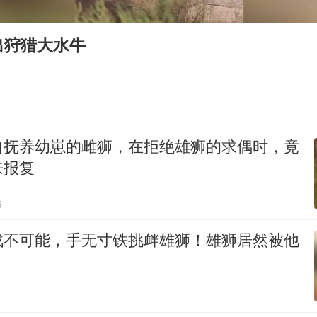
U17国足点球大战淘汰河床晋级决赛
日本试射“战斧”导弹，国防部回应
出狩猎大水牛
胡彦斌获《歌手2026》歌王
名创优品回应女子吐槽内裤质量差
夯实基础开新局
自抚养幼崽的雌狮，在拒绝雄狮的求偶时，竟
来报复
贴
战不可能，手无寸铁挑衅雄狮！雄狮居然被他