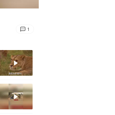
00:52
Enter
fullscreen
1