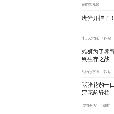
奇葩游戏酱
疣猪开挂了
小贝动物汇
1跟贴
雄狮为了养
则生存之战
动物故事呀
1跟贴
嚣张花豹一
穿花豹脊柱
动物趣谈1
1跟贴