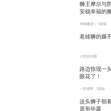
狮王摩尔与
安稳幸福的
动物趣谈1
1跟贴
老雄狮的腿
小贺说动物
路边惊现一
眼花了！
一荐视野
1跟贴
这头狮子朝
原形毕露