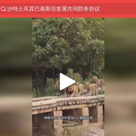
沙特土耳其巴基斯坦签署共同防务协议
美股存储板块集体大跌
中医教你一招提升气血
上海：台风白海豚或将带来龙卷风
四川宜宾地震网友称睡觉被摇醒
百花奖开幕式
老中医：立秋后养心是关键
中国女篮70-67险胜尼日利亚女篮
国防部：坚决反制任何闹海挑衅图谋
“今天得有40℃了吧 为啥还不预警”
“新疆阿勒泰八月能滑雪”不实