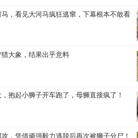
河马，看见大河马疯狂逃窜，下幕根本不敢看
狩猎大象，结果出乎意料
大，抱起小狮子开车跑了，母狮直接疯了！
围攻，凭借顽强毅力逃脱后再次被狮子分尸！