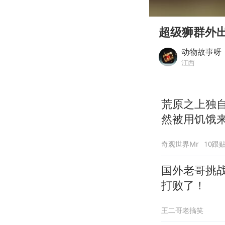
00:00
Play
超级狮群外
动物故事呀
江西
荒原之上独
然被用饥饿
奇观世界Mr
10跟
国外老哥挑
打败了！
王二哥老搞笑