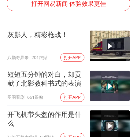
OpenAI为免费用户升级GPT-5.6 Luna
打开网易新闻 体验效果更佳
“不建议大家买深色蛋糕”
985博士后被曝在妻子孕期出轨后续
灰影人，精彩枪战！
公司“上四休三”但要降薪1000元
男子杀人后逃进深山21年活得像野人
八颗奇异果
201跟贴
打开APP
如何把百年大党建设得更加坚强有力？
短短五分钟的对白，却贡
献了北影教科书式的表演
图图看剧
661跟贴
打开APP
开飞机带头盔的作用是什
么