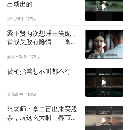
出就出的
莹宝剪辑
1跟贴
梁正贤两次想睡王漫妮，
首战失败有隐情，二番她
竟主动了mp4
菠菜不算爱
1跟贴
被枪指着想不叫都不行
薇薇影视
1跟贴
范老师：拿二百出来买股
票，玩这么大啊，春节档
电子榨菜来了