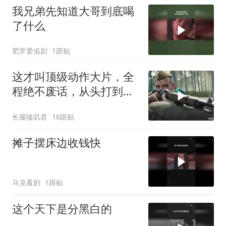
我兄弟先知道大哥到底喝
了什么
肥罗爱追剧
1跟贴
这才叫顶级动作大片，全
程绝不废话，从头打到
尾，震撼至极
长腿嗑叽君
16跟贴
摊子摆床边收钱快
马克看剧
1跟贴
这个天下是分黑白的