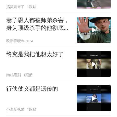
直接清空弹夹！
搞笑君来了
1跟贴
妻子恩人都被师弟杀害，
身为顶级杀手的他彻底怒
了！
欧阳春晓Aurora
终究是我把他想太好了
肉鸡看剧
1跟贴
行侠仗义都是遗传的
小岛影视菌
1跟贴