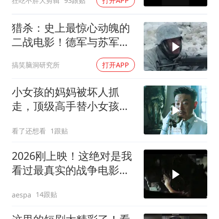
狂吃不胖大剪辑
93跟贴
打开APP
猎杀：史上最惊心动魄的
二战电影！德军与苏军坦
克激烈对决
搞笑脑洞研究所
打开APP
小女孩的妈妈被坏人抓
走，顶级高手替小女孩讨
回公道！
看了还想看
1跟贴
2026刚上映！这绝对是我
看过最真实的战争电影，
从头打到尾！
14跟贴
aespa