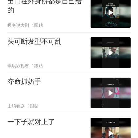
出门在外身份都是自己给
的
暖冬说大剧
1跟贴
头可断发型不可乱
琪琪影视君
1跟贴
夺命抓奶手
山鸡看剧
1跟贴
一下子就对上了