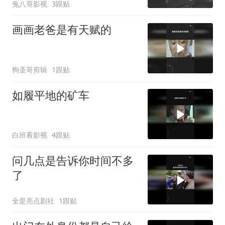
兔八哥影视
3跟贴
画画老爸是有天赋的
狗圣哥剪辑
1跟贴
如履平地的矿车
白班看影视
4跟贴
问几点是告诉你时间不多
了
全是亮点剧社
1跟贴