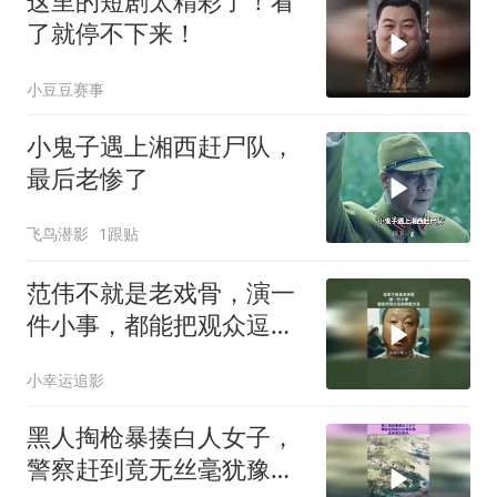
这里的短剧太精彩了！看
了就停不下来！
小豆豆赛事
小鬼子遇上湘西赶尸队，
最后老惨了
飞鸟潜影
1跟贴
范伟不就是老戏骨，演一
件小事，都能把观众逗的
捧腹大笑
小幸运追影
黑人掏枪暴揍白人女子，
警察赶到竟无丝毫犹豫，