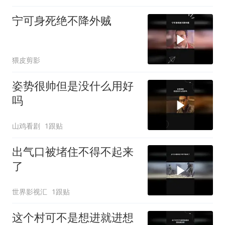
宁可身死绝不降外贼
猥皮剪影
姿势很帅但是没什么用好
吗
山鸡看剧
1跟贴
出气口被堵住不得不起来
了
世界影视汇
1跟贴
这个村可不是想进就进想