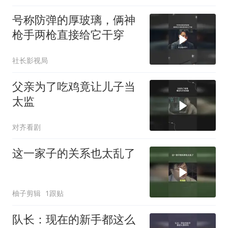
号称防弹的厚玻璃，俩神
枪手两枪直接给它干穿
社长影视局
父亲为了吃鸡竟让儿子当
太监
对齐看剧
这一家子的关系也太乱了
柚子剪辑
1跟贴
队长：现在的新手都这么