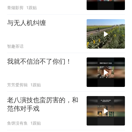
青烟影剪
1跟贴
与无人机纠缠
智趣茶话
我就不信治不了你们！
芳芳爱剪辑
1跟贴
老八演技也蛮厉害的，和
范伟对手戏
鱼饼没有鱼
1跟贴