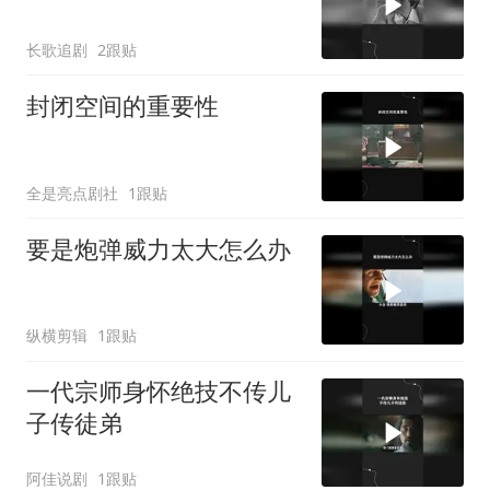
长歌追剧
2跟贴
封闭空间的重要性
全是亮点剧社
1跟贴
要是炮弹威力太大怎么办
纵横剪辑
1跟贴
一代宗师身怀绝技不传儿
子传徒弟
阿佳说剧
1跟贴