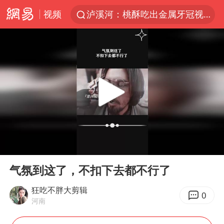
视频
泸溪河：桃酥吃出金属牙冠视频不实
美国将对多晶硅衍生品加征15%关税
四川宜宾市发生5.0级左右地震
改名后的“青海拉面”店
泰国校园枪击案死亡人数升至7人
1岁宝宝碰坏纸巾盒 宝妈被索赔924元
泰高官回应中国人在泰遭歧视：全面调查
00:00
00:23
女子开一天一夜空调后二氧化碳中毒
Play
Ent
full
97岁英国奶奶飞上天再破吉尼斯纪录
气氛到这了，不扣下去都不行了
“空调24小时开着更省电”不实
狂吃不胖大剪辑
0
河南
70多岁父亲独自坐车到上海看望女儿