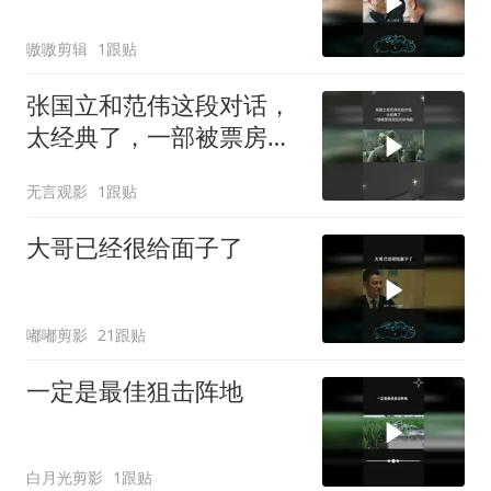
嗷嗷剪辑
1跟贴
张国立和范伟这段对话，
太经典了，一部被票房低
估的好电影
无言观影
1跟贴
大哥已经很给面子了
嘟嘟剪影
21跟贴
一定是最佳狙击阵地
白月光剪影
1跟贴