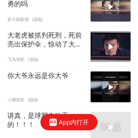
勇的吗
新大陆影视
2跟贴
大老虎被抓判死刑，死前
亮出保护伞，惊动了大领
导
飞鸟潜影
1跟贴
你大爷永远是你大爷
小椰剪影
3跟贴
讲真，是球网先动手
App内打开
的！！！