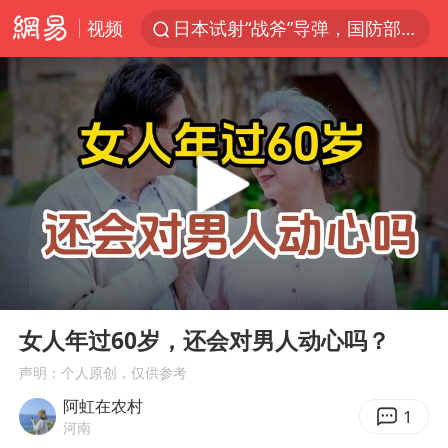
视频
日本试射“战斧”导弹，国防部回应
台风白海豚中心风力增强
向鹏0-3不敌张本智和
曝韩国足协为外籍裁判员安排色情招待
广东雷州通报特教老师招聘违规事件
佛山通报笔试前13被淘汰后5名进体检
我国外贸延续良好增长态势
00:00
02:06
“新疆阿勒泰八月能滑雪”不实
Play
Ent
full
陈幸同晋级WTT横滨冠军赛8强
女人年过60岁，还会对男人动心吗？
泰国枪击案凶手先杀祖父母后行凶
声明：个人原创，仅供参考
阿虹在农村
“立秋的第一杯奶茶”又爆单了
1
河南