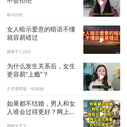
不会拒绝
鹅与自然
女人暗示爱意的暗语不懂
就容易错过
糖果手工问问
为什么发生关系后，女生
更容易“上瘾”？
齐齐爱唠嗑
165跟贴
如果都不结婚，男人和女
人谁会过得更好？网上这
个答案扎心又现实
萌晓光天下