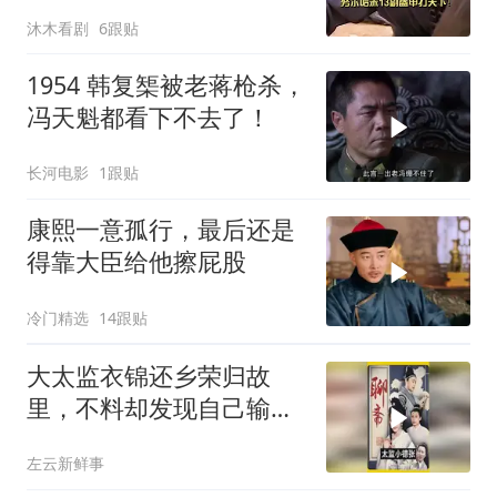
沐木看剧
6跟贴
1954 韩复榘被老蒋枪杀，
冯天魁都看下不去了！
长河电影
1跟贴
康熙一意孤行，最后还是
得靠大臣给他擦屁股
冷门精选
14跟贴
大太监衣锦还乡荣归故
里，不料却发现自己输得
一败涂地！
左云新鲜事