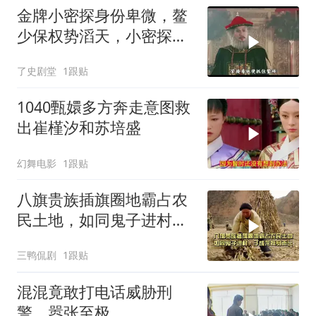
金牌小密探身份卑微，鳌
少保权势滔天，小密探竟
镇住鳌少保
了史剧堂
1跟贴
1040甄嬛多方奔走意图救
出崔槿汐和苏培盛
幻舞电影
1跟贴
八旗贵族插旗圈地霸占农
民土地，如同鬼子进村，
于成龙挺身而出
三鸭侃剧
1跟贴
混混竟敢打电话威胁刑
警，嚣张至极