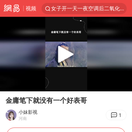
视频
女子开一天一夜空调后二氧化碳中毒
美国将对多晶硅衍生品加征15%关税
佛山通报笔试前13被淘汰后5名进体检
泰国校园枪击案死亡人数升至7人
陕西省委书记赶赴柞水县杏坪镇
女孩摆摊卖菌子时收到北大通知书
年内第一高价股今日打新
00:00
00:57
改名后的“青海拉面”店
Play
Ent
full
粉笔教育发布“自曝式”公开信
金庸笔下就没有一个好表哥
广岛核爆81周年央视播《奥本海默》
小妹影视
1
河南
四川宜宾市高县发生4.9级地震