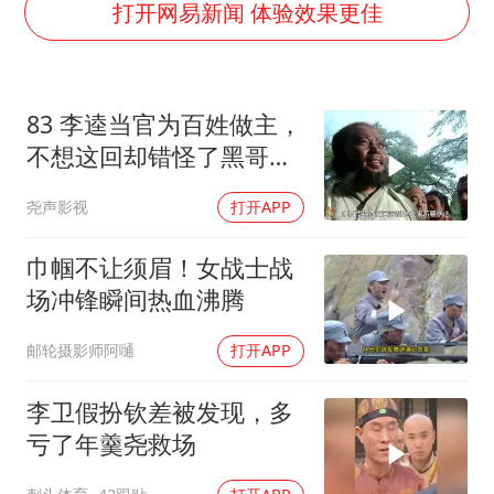
公司“上四休三”但要降薪1000元
打开网易新闻 体验效果更佳
国民党推出AI发言人“郑小文”
A股收盘：三大指数均涨超1%
83 李逵当官为百姓做主，
“中国蔬菜之乡”最高温达41.8℃
不想这回却错怪了黑哥要
如何把百年大党建设得更加坚强有力？
被砍头
尧声影视
打开APP
巾帼不让须眉！女战士战
场冲锋瞬间热血沸腾
邮轮摄影师阿嗵
打开APP
李卫假扮钦差被发现，多
亏了年羹尧救场