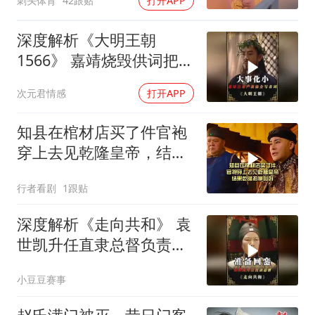
刺头体育
42跟贴
打开APP
深度解析《大明王朝
1566》 嘉靖烧毁供词把浙
江案子压了下来
次元君情感
打开APP
知县在棺材店买了件官袍
穿上去见乾隆皇帝，结果
乾隆拍掌叫好
行者看剧
1跟贴
深度解析《走向共和》 袁
世凯升任直隶总督负责接
受防务
小豆豆赛事