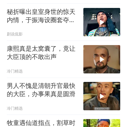
秘折曝出皇室身世的惊天
内情，于振海设圈套夺权
囚禁陈家洛
剧说侃影
康熙真是太窝囊了，竟让
大臣顶的不敢出声
冷门精选
男人不愧是清朝升官最快
的大臣，办事果真是圆滑
冷门精选
牧童遇仙道指点，割草时