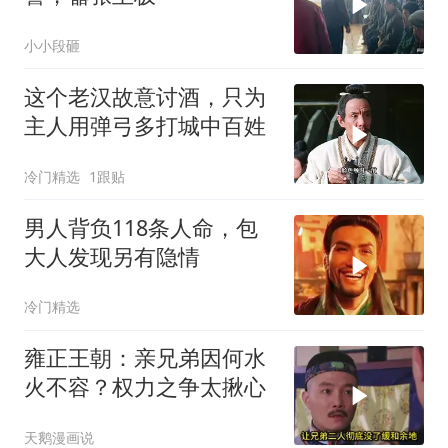
小小段砸
这个老汉故意讨酒，只为
主人用弹弓多打城中百姓
冷门精选
1跟贴
男人背负118条人命，包
大人发现另有隐情
冷门精选
雍正王朝：亲兄弟因何水
火不容？权力之争太揪心
天鹅漫画说