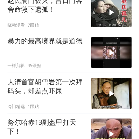
赵氏满门被灭，昔日门客
舍命救下遗孤！
晓动漫看
7跟贴
暴力的最高境界就是道德
一样剪辑
49跟贴
大清首富胡雪岩第一次拜
码头，却差点吓尿
冷门精选
1跟贴
努尔哈赤13副盔甲打天
下！