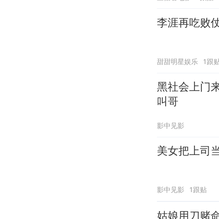
李涯再吃败
甜甜明星娱乐
1跟
黑社会上门
叫哥
影中见影
美女把上司
影中见影
1跟贴
姑娘用刀赌