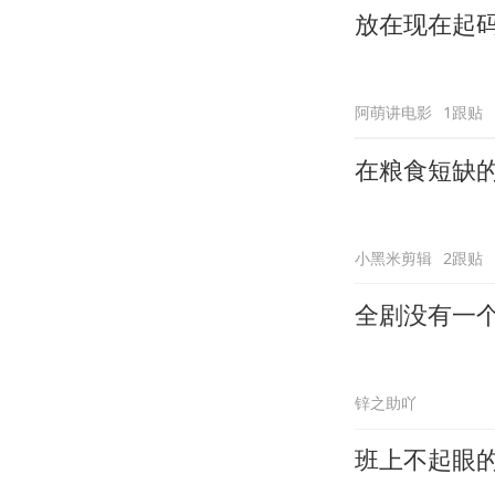
放在现在起
阿萌讲电影
1跟贴
在粮食短缺
小黑米剪辑
2跟贴
全剧没有一
锌之助吖
班上不起眼