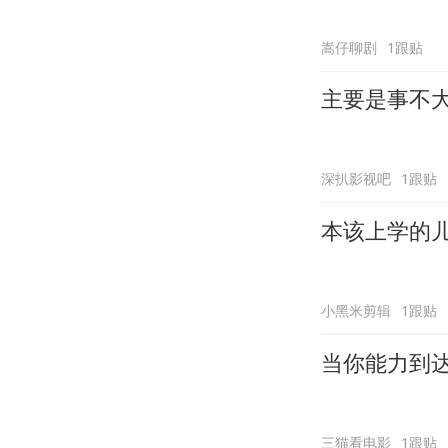
嵩仔聊剧
1跟贴
主要是事不
深扒影视吧
1跟贴
本该上学的
小黑米剪辑
1跟贴
当你能力到
三猫看电影
1跟贴