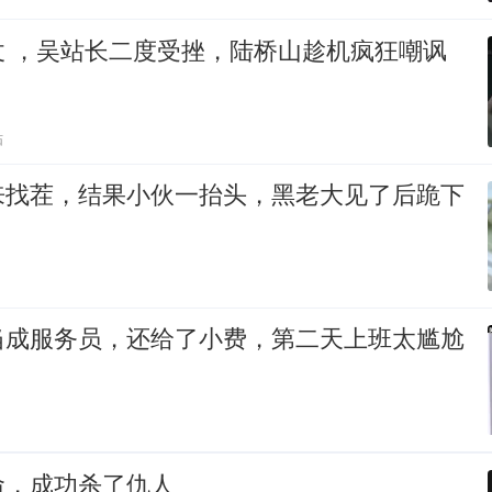
仗 ，吴站长二度受挫，陆桥山趁机疯狂嘲讽
贴
来找茬，结果小伙一抬头，黑老大见了后跪下
当成服务员，还给了小费，第二天上班太尴尬
命，成功杀了仇人