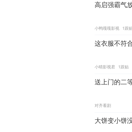
高启强霸气
小鸭嘎嘎影视
1跟
这衣服不符
小晴影视君
1跟贴
送上门的二
对齐看剧
大饼变小饼