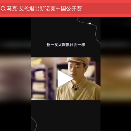
马克·艾伦退出斯诺克中国公开赛
微信又有新功能，你可以“撤回”你的撤回了！
新疆优化调整景区内自驾服务费
上四休三，但降薪1000元，你接受吗？
情侣平潭拍日出坠崖1死1伤
WTT瑞典大满贯女单签表出炉
白海豚将正面袭击贯穿浙江
酒店回应车内过夜被收150元
黄金牛市回来了吗
杭州全市有序停课
商场现钱学森巨幅海报 负责人回应