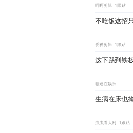
呵呵剪辑
1跟贴
不吃饭这招
爱神剪辑
1跟贴
这下踢到铁
糖逗在娱乐
生病在床也
虫虫看大剧
1跟贴