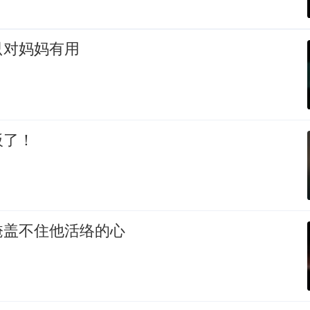
只对妈妈有用
板了！
掩盖不住他活络的心