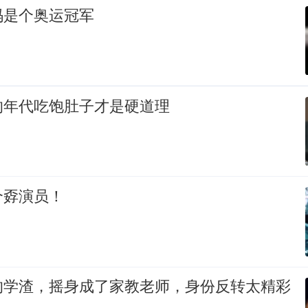
码是个奥运冠军
的年代吃饱肚子才是硬道理
个孬演员！
的学渣，摇身成了家教老师，身份反转太精彩