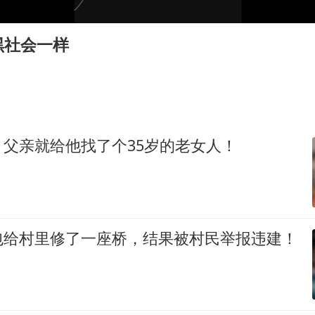
36岁男演员成景区NPC后人气爆棚
梁家辉：到内地拍戏不是北上是回归
黑社会一样
全民健身事业高质量发展
台当局重金为“台独”织“皇帝新衣”
几元成本的AI广告导致千万市值蒸发
乐享全民健身 共筑健康中国
父亲就给他找了个35岁的老女人！
包给村里修了一座桥，结果被村民举报违建！