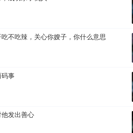
哥吃不吃辣，关心你嫂子，你什么意思
两码事
对他发出善心