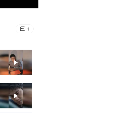
02:49
Enter
fullscreen
1