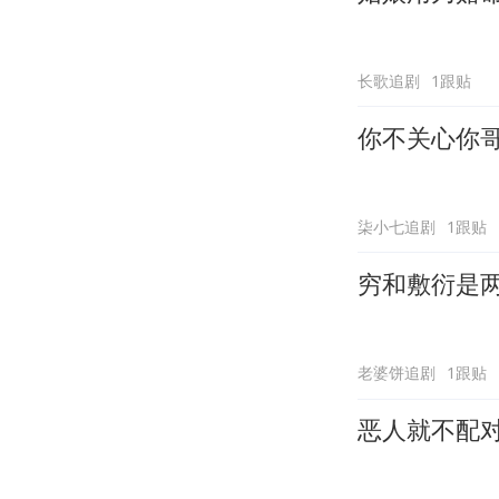
长歌追剧
1跟贴
你不关心你
柒小七追剧
1跟贴
穷和敷衍是
老婆饼追剧
1跟贴
恶人就不配