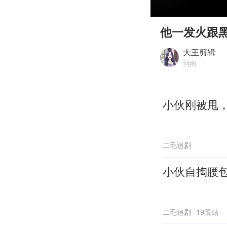
00:00
Play
他一发火跟
大王剪辑
河南
小伙刚被甩，
二毛追剧
小伙自掏腰
二毛追剧
19跟贴