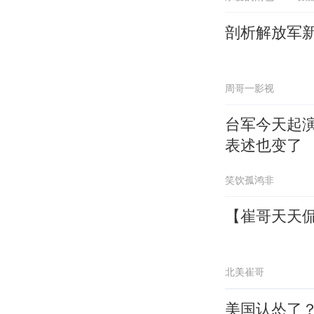
剖析解放军
周哥一影视
台军今天起
表述也变了
笑饮孤鸿非
【崔哥天天侃
北美崔哥
美国认怂了