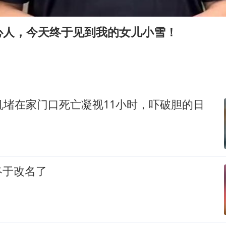
胡彦斌获《歌手2026》歌王
宇树王兴兴被问了360多个问题
心人，今天终于见到我的女儿小雪！
微信新功能：你可以“撤回”你的撤回
视频丨森林温泉、油菜花海、丹崖碧水……解锁各地
四川宜宾地震网友称睡觉被摇醒
夯实基础开新局
机堵在家门口死亡凝视11小时，吓破胆的日
终于改名了