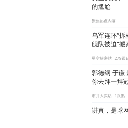
的尴尬
聚焦热点内幕
乌军连环“拆
舰队被迫“搬
星空解密站
279跟
郭德纲 于谦
你去拜一拜
市井大实话
1跟贴
讲真，是球