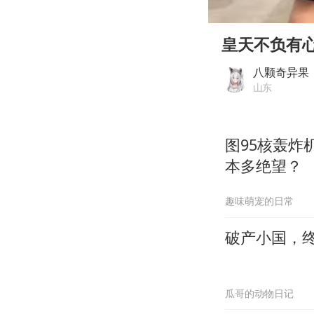
00:00
Play
皇天不负有
八颗奇异果
山东
图95核轰炸
本多绝望？
趣味萌宠的日常
破产小国，
瓜哥的动物日记