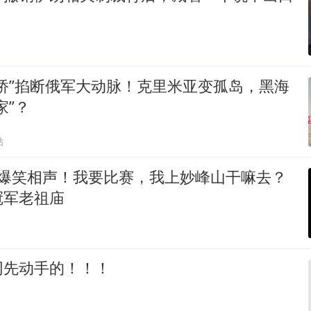
桥”掐断俄军大动脉！克里米亚变孤岛，黑海
家”？
贴
 爆笑相声！我要比赛，我上妙峰山干嘛去？
冠军老祖庙
网先动手的！！！