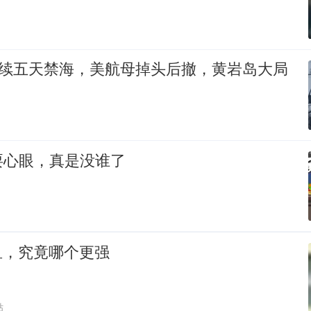
连续五天禁海，美航母掉头后撤，黄岩岛大局
耍心眼，真是没谁了
鱼，究竟哪个更强
贴