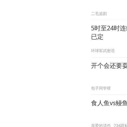
二毛追剧
5时至24时
已定
环球军武密语
开个会还要
包子同学呀
食人鱼vs鳗
亲爱的清也
734跟