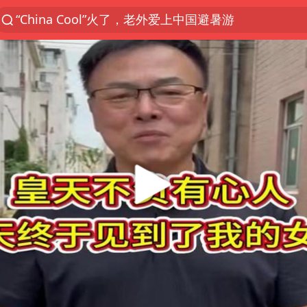
泰国初中生饮弹自尽前开了26枪
云南一地村民过火把节意外灼伤16人
浙江海事局启动Ⅰ级防台应急响应
美国7月非农就业人数意外减少2.3万人
用AI造出新病毒意味着什么
预计“白海豚”明晚将在浙江舟山到福建福鼎一带沿海
美股创4月份以来最大单周涨幅
女子被狗舔脚确诊三级暴露 医生回应
泰国校园枪击事件已致8死30余伤
光伏八巨头签署“不低于成本价”倡议
台州《告全体市民书》：非必要不外出