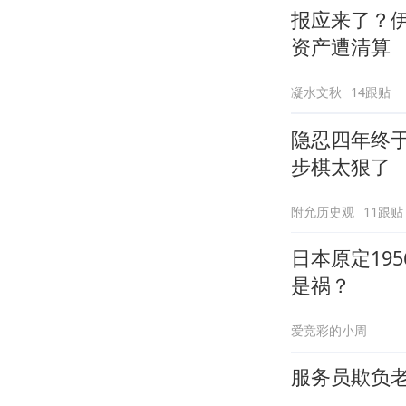
报应来了？
资产遭清算
凝水文秋
14跟贴
隐忍四年终
步棋太狠了
附允历史观
11跟贴
日本原定19
是祸？
爱竞彩的小周
服务员欺负