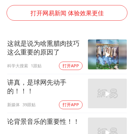
胡彦斌获《歌手2026》歌王
打开网易新闻 体验效果更佳
日本试射“战斧”导弹，国防部回应
胡彦斌韩磊 谁帮谁
这就是说为啥熏腊肉技巧
“今天得有40℃了吧 为啥还不预警”
这么重要的原因了
夯实基础开新局
科学大搜索
1跟贴
打开APP
讲真，是球网先动手
的！！！
新媒体
39跟贴
打开APP
论背景音乐的重要性！！