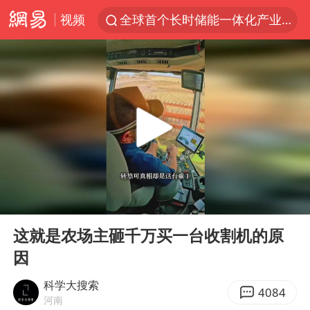
全球首个长时储能一体化产业园量产
视频
台风白海豚加强
中国女篮70-67险胜尼日利亚女篮
四川宜宾高县4.9级地震致1死
名创优品回应女子吐槽内裤质量差
出口禁令驱动有色板块大涨
秋天的第一杯奶茶到底有多火
国防部：中国军队坚决反制任何闹海挑衅图谋
00:00
01:52
Play
Ent
U17国足点球大战淘汰河床晋级决赛
full
这就是农场主砸千万买一台收割机的原
美股存储板块集体大跌
因
国乒男单横滨冠军赛全军覆没
科学大搜索
4084
河南
38岁演员求职万岁山NPC成功