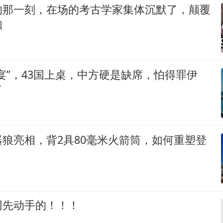
的那一刻，在场的考古学家集体沉默了，颠覆
知
宴”，43国上桌，中方硬是缺席，怕得罪伊
了
狼亮相，背2具80毫米火箭筒，如何重塑登
网先动手的！！！