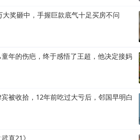
0万大奖砸中，手握巨款底气十足买房不问
己童年的伤疤，终于感悟了王超，他决定接妈
律宾被收拾，12年前吃过大亏后，邻国早明白
武直21》