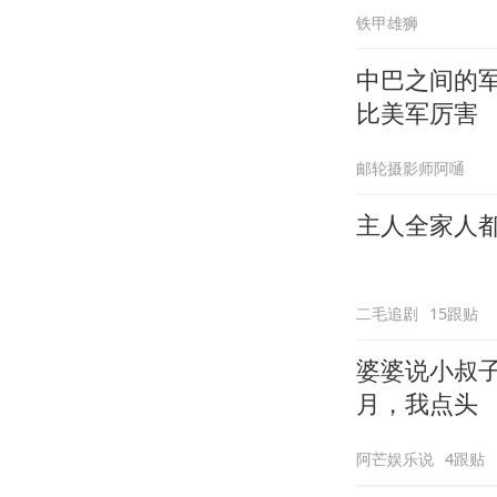
铁甲雄狮
中巴之间的
比美军厉害
邮轮摄影师阿嗵
主人全家人
二毛追剧
15跟贴
婆婆说小叔
月，我点头
阿芒娱乐说
4跟贴