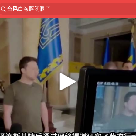
“China Cool”火了，老外爱上中国避暑游
香港宏福苑火灾或由烟头引起
浙江台州《告全体市民书》
枪击案后泰国拟推更严格枪支管控方案
四川宜宾3.4级地震
陕西柞水泥石流已致2死 仍有1人失联
泰国初中生饮弹自尽前开了26枪
多所高校取消艺考
网约车司机充电时猝死保险拒赔
店主称换“青海拉面”招牌后生意更好
上半年国内居民出游人次34.63亿