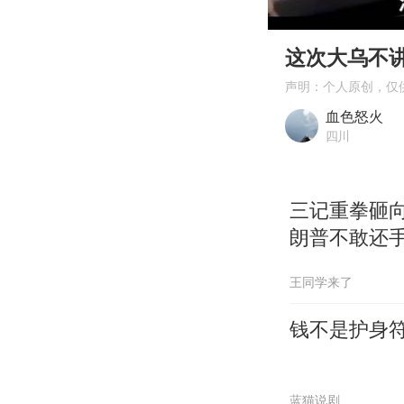
00:00
Play
这次大乌不
声明：个人原创，仅
血色怒火
四川
三记重拳砸向
朗普不敢还
王同学来了
钱不是护身
蓝猫说剧