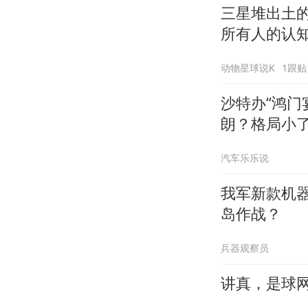
三星堆出土
所有人的认
动物星球说K
1跟贴
沙特办“鸿门
朗？格局小
汽车乐乐说
我军新款机器
岛作战？
兵器观察员
讲真，是球