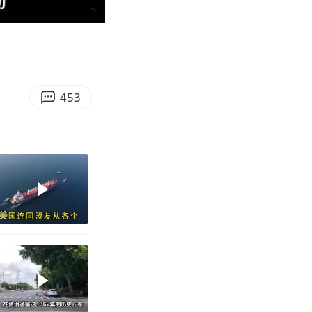
06:36
Enter
fullscreen
453