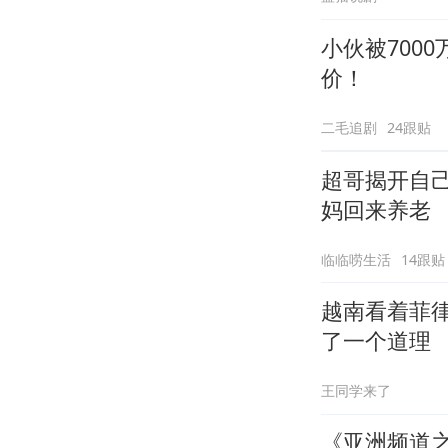
小伙被700
价！
二毛追剧
24跟贴
超哥揭开自
妈回来养老
临临唠生活
14跟贴
越南看着菲
了一个道理
王同学来了
《亚洲频道之