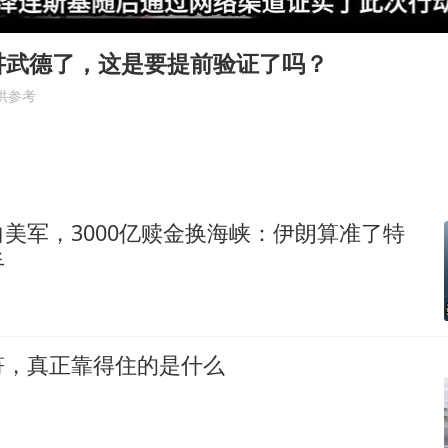
今年第二强台风将带来多大影响
张本智和：零封向鹏不意外
讲武德了，这是要提前验证了吗？
22岁女生独闯南太行失联12天
供参考
新疆沙雅县发生4.5级地震
“准2万亿”之城点名支持三所大学
微信新功能：你可以“撤回”你的撤回
美军，3000亿赎金换海峡：伊朗算准了特
习近平心系体育强国建设
手
符，真正靠得住的是什么