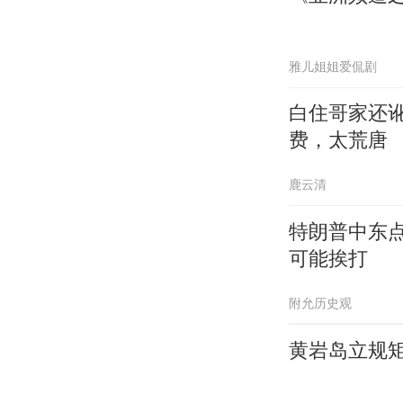
雅儿姐姐爱侃剧
白住哥家还
费，太荒唐
鹿云清
特朗普中东
可能挨打
附允历史观
黄岩岛立规